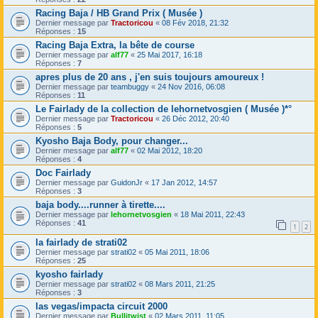
Racing Baja / HB Grand Prix ( Musée )
Dernier message par
Tractoricou
«
08 Fév 2018, 21:32
Réponses :
15
Racing Baja Extra, la bête de course
Dernier message par
alf77
«
25 Mai 2017, 16:18
Réponses :
7
apres plus de 20 ans , j'en suis toujours amoureux !
Dernier message par
teambuggy
«
24 Nov 2016, 06:08
Réponses :
11
Le Fairlady de la collection de lehornetvosgien ( Musée )*°
Dernier message par
Tractoricou
«
26 Déc 2012, 20:40
Réponses :
5
Kyosho Baja Body, pour changer...
Dernier message par
alf77
«
02 Mai 2012, 18:20
Réponses :
4
Doc Fairlady
Dernier message par
GuidonJr
«
17 Jan 2012, 14:57
Réponses :
3
baja body....runner à tirette....
Dernier message par
lehornetvosgien
«
18 Mai 2011, 22:43
Réponses :
41
1
2
la fairlady de strati02
Dernier message par
strati02
«
05 Mai 2011, 18:06
Réponses :
25
kyosho fairlady
Dernier message par
strati02
«
08 Mars 2011, 21:25
Réponses :
3
las vegas/impacta circuit 2000
Dernier message par
Bullitwist
«
02 Mars 2011, 11:05