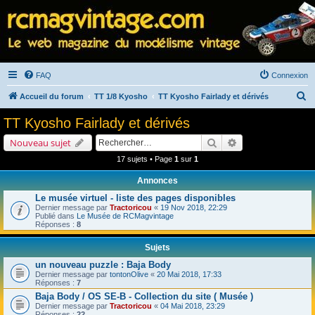
FAQ
Connexion
R
Accueil du forum
TT 1/8 Kyosho
TT Kyosho Fairlady et dérivés
e
TT Kyosho Fairlady et dérivés
c
Rechercher
Recherche avancé
Nouveau sujet
h
17 sujets • Page
1
sur
1
e
Annonces
r
Le musée virtuel - liste des pages disponibles
c
Dernier message par
Tractoricou
«
19 Nov 2018, 22:29
h
Publié dans
Le Musée de RCMagvintage
Réponses :
8
e
Sujets
r
un nouveau puzzle : Baja Body
Dernier message par
tontonOlive
«
20 Mai 2018, 17:33
Réponses :
7
Baja Body / OS SE-B - Collection du site ( Musée )
Dernier message par
Tractoricou
«
04 Mai 2018, 23:29
Réponses :
22