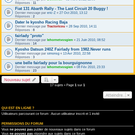
Réponses :
11
Fiat 131 Abarth Rally - The Last Circuit 20 Buggy !
Dernier message par
eric-Z
«
27 Oct 2010, 13:12
Réponses :
2
Dater le kyosho Racing Baja
Dernier message par
Tractoricou
«
28 Sep 2010, 14:11
Réponses :
8
fairlady "proto"
Dernier message par
lehornetvosgien
«
21 Juin 2010, 08:52
Réponses :
14
Kyosho Datsun 240Z Fairlady from 1982.Never runs
Dernier message par
simonsg
«
13 Avr 2010, 22:58
Réponses :
3
une belle fairlady pour la bourguignonne
Dernier message par
lehornetvosgien
«
08 Fév 2010, 23:33
Réponses :
23
Nouveau sujet
17 sujets • Page
1
sur
1
Atteindre
QUI EST EN LIGNE ?
Utilisateurs parcourant ce forum : Aucun utilisateur inscrit et 1 invité
PERMISSIONS DU FORUM
Vous
ne pouvez pas
publier de nouveaux sujets dans ce forum
Vous
ne pouvez pas
répondre aux sujets dans ce forum