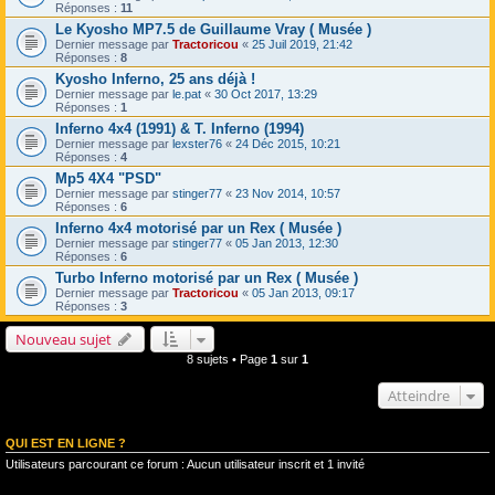
Réponses :
11
Le Kyosho MP7.5 de Guillaume Vray ( Musée )
Dernier message par
Tractoricou
«
25 Juil 2019, 21:42
Réponses :
8
Kyosho Inferno, 25 ans déjà !
Dernier message par
le.pat
«
30 Oct 2017, 13:29
Réponses :
1
Inferno 4x4 (1991) & T. Inferno (1994)
Dernier message par
lexster76
«
24 Déc 2015, 10:21
Réponses :
4
Mp5 4X4 "PSD"
Dernier message par
stinger77
«
23 Nov 2014, 10:57
Réponses :
6
Inferno 4x4 motorisé par un Rex ( Musée )
Dernier message par
stinger77
«
05 Jan 2013, 12:30
Réponses :
6
Turbo Inferno motorisé par un Rex ( Musée )
Dernier message par
Tractoricou
«
05 Jan 2013, 09:17
Réponses :
3
Nouveau sujet
8 sujets • Page
1
sur
1
Atteindre
QUI EST EN LIGNE ?
Utilisateurs parcourant ce forum : Aucun utilisateur inscrit et 1 invité