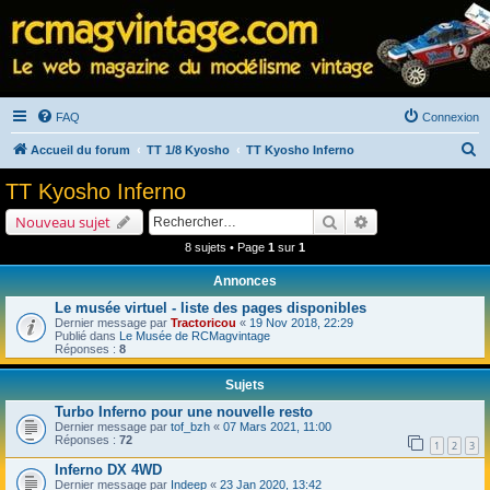
FAQ
Connexion
R
Accueil du forum
TT 1/8 Kyosho
TT Kyosho Inferno
e
TT Kyosho Inferno
c
Rechercher
Recherche avancé
Nouveau sujet
h
8 sujets • Page
1
sur
1
e
Annonces
r
Le musée virtuel - liste des pages disponibles
c
Dernier message par
Tractoricou
«
19 Nov 2018, 22:29
h
Publié dans
Le Musée de RCMagvintage
Réponses :
8
e
Sujets
r
Turbo Inferno pour une nouvelle resto
Dernier message par
tof_bzh
«
07 Mars 2021, 11:00
Réponses :
72
1
2
3
Inferno DX 4WD
Dernier message par
Indeep
«
23 Jan 2020, 13:42