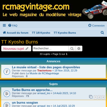
FAQ
Connexion
R
Accueil du forum
TT 1/8 Kyosho
TT Kyosho Burns
e
TT Kyosho Burns
c
Rechercher
Recherche avancé
Nouveau sujet
h
33 sujets • Page
1
sur
1
e
Annonces
r
Le musée virtuel - liste des pages disponibles
c
Dernier message par
Tractoricou
«
19 Nov 2018, 22:29
h
Publié dans
Le Musée de RCMagvintage
Réponses :
8
e
Sujets
r
Turbo Burns en approche...
Dernier message par
arnaud_ino
«
14 Août 2023, 14:10
Réponses :
73
1
2
3
un burns vosgien
Dernier message par
arnaud_ino
«
14 Juil 2023, 10:29