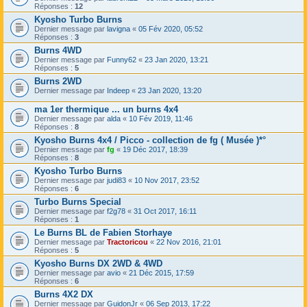
Réponses :
12
Kyosho Turbo Burns
Dernier message par
lavigna
«
05 Fév 2020, 05:52
Réponses :
3
Burns 4WD
Dernier message par
Funny62
«
23 Jan 2020, 13:21
Réponses :
5
Burns 2WD
Dernier message par
Indeep
«
23 Jan 2020, 13:20
ma 1er thermique ... un burns 4x4
Dernier message par
alda
«
10 Fév 2019, 11:46
Réponses :
8
Kyosho Burns 4x4 / Picco - collection de fg ( Musée )*°
Dernier message par
fg
«
19 Déc 2017, 18:39
Réponses :
8
Kyosho Turbo Burns
Dernier message par
judi83
«
10 Nov 2017, 23:52
Réponses :
6
Turbo Burns Special
Dernier message par
f2g78
«
31 Oct 2017, 16:11
Réponses :
1
Le Burns BL de Fabien Storhaye
Dernier message par
Tractoricou
«
22 Nov 2016, 21:01
Réponses :
5
Kyosho Burns DX 2WD & 4WD
Dernier message par
avio
«
21 Déc 2015, 17:59
Réponses :
6
Burns 4X2 DX
Dernier message par
GuidonJr
«
06 Sep 2013, 17:22