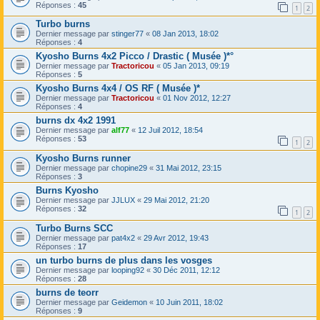
Réponses :
45
1
2
Turbo burns
Dernier message par
stinger77
«
08 Jan 2013, 18:02
Réponses :
4
Kyosho Burns 4x2 Picco / Drastic ( Musée )*°
Dernier message par
Tractoricou
«
05 Jan 2013, 09:19
Réponses :
5
Kyosho Burns 4x4 / OS RF ( Musée )*
Dernier message par
Tractoricou
«
01 Nov 2012, 12:27
Réponses :
4
burns dx 4x2 1991
Dernier message par
alf77
«
12 Juil 2012, 18:54
Réponses :
53
1
2
Kyosho Burns runner
Dernier message par
chopine29
«
31 Mai 2012, 23:15
Réponses :
3
Burns Kyosho
Dernier message par
JJLUX
«
29 Mai 2012, 21:20
Réponses :
32
1
2
Turbo Burns SCC
Dernier message par
pat4x2
«
29 Avr 2012, 19:43
Réponses :
17
un turbo burns de plus dans les vosges
Dernier message par
looping92
«
30 Déc 2011, 12:12
Réponses :
28
burns de teorr
Dernier message par
Geidemon
«
10 Juin 2011, 18:02
Réponses :
9