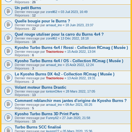
Réponses :
26
Un petit Burns
Dernier message par
zorell62
«
03 Juil 2023, 16:49
Réponses :
12
Quelle bougie pour le Burns ?
Dernier message par
arnaud_ino
«
18 Juin 2023, 23:37
Réponses :
22
Quel rouge utuliser pour la carro du Burns 4x4 ?
Dernier message par
zorell62
«
13 Déc 2022, 18:18
Réponses :
18
Kyosho Turbo Burns 4x4 / Rossi - Collection RCmag ( Musée )
Dernier message par
Tractoricou
«
15 Août 2022, 13:04
Réponses :
6
Kyosho Turbo Burns 4x4 / OS - Collection RCmag ( Musée )
Dernier message par
arnaud_ino
«
15 Août 2022, 12:24
Réponses :
3
Le Kyosho Burns DX 4x2 - Collection RCmag ( Musée )
Dernier message par
Tractoricou
«
13 Août 2022, 19:31
Réponses :
2
Volant moteur Burns Drastic
Dernier message par
tontonOlive
«
28 Mars 2022, 17:05
Réponses :
13
Comment reblanchir mes jantes d'origine de Kyosho Burns ?
Dernier message par
arnaud_ino
«
09 Avr 2021, 00:25
Réponses :
5
Kyosho Turbo Burns 3D Print Parts
Dernier message par
Funny62
«
27 Juin 2020, 21:58
Réponses :
15
Turbo Burns SCC finalisé
Dernier message par
laurent22
«
05 Mars 2020, 15:36