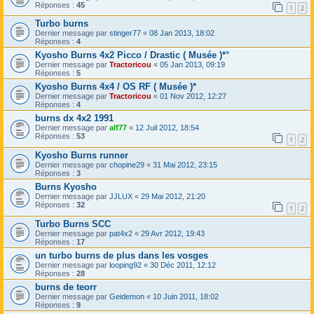
Réponses :
45
1
2
Turbo burns
Dernier message par
stinger77
«
08 Jan 2013, 18:02
Réponses :
4
Kyosho Burns 4x2 Picco / Drastic ( Musée )*°
Dernier message par
Tractoricou
«
05 Jan 2013, 09:19
Réponses :
5
Kyosho Burns 4x4 / OS RF ( Musée )*
Dernier message par
Tractoricou
«
01 Nov 2012, 12:27
Réponses :
4
burns dx 4x2 1991
Dernier message par
alf77
«
12 Juil 2012, 18:54
Réponses :
53
1
2
Kyosho Burns runner
Dernier message par
chopine29
«
31 Mai 2012, 23:15
Réponses :
3
Burns Kyosho
Dernier message par
JJLUX
«
29 Mai 2012, 21:20
Réponses :
32
1
2
Turbo Burns SCC
Dernier message par
pat4x2
«
29 Avr 2012, 19:43
Réponses :
17
un turbo burns de plus dans les vosges
Dernier message par
looping92
«
30 Déc 2011, 12:12
Réponses :
28
burns de teorr
Dernier message par
Geidemon
«
10 Juin 2011, 18:02
Réponses :
9