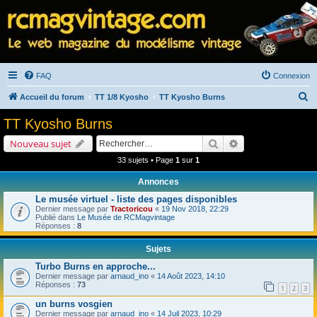
FAQ
Connexion
R
Accueil du forum
TT 1/8 Kyosho
TT Kyosho Burns
e
TT Kyosho Burns
c
Rechercher
Recherche avancé
Nouveau sujet
h
33 sujets • Page
1
sur
1
e
Annonces
r
Le musée virtuel - liste des pages disponibles
c
Dernier message par
Tractoricou
«
19 Nov 2018, 22:29
h
Publié dans
Le Musée de RCMagvintage
Réponses :
8
e
Sujets
r
Turbo Burns en approche...
Dernier message par
arnaud_ino
«
14 Août 2023, 14:10
Réponses :
73
1
2
3
un burns vosgien
Dernier message par
arnaud_ino
«
14 Juil 2023, 10:29