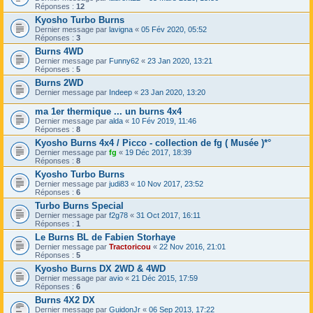
Réponses :
12
Kyosho Turbo Burns
Dernier message par
lavigna
«
05 Fév 2020, 05:52
Réponses :
3
Burns 4WD
Dernier message par
Funny62
«
23 Jan 2020, 13:21
Réponses :
5
Burns 2WD
Dernier message par
Indeep
«
23 Jan 2020, 13:20
ma 1er thermique ... un burns 4x4
Dernier message par
alda
«
10 Fév 2019, 11:46
Réponses :
8
Kyosho Burns 4x4 / Picco - collection de fg ( Musée )*°
Dernier message par
fg
«
19 Déc 2017, 18:39
Réponses :
8
Kyosho Turbo Burns
Dernier message par
judi83
«
10 Nov 2017, 23:52
Réponses :
6
Turbo Burns Special
Dernier message par
f2g78
«
31 Oct 2017, 16:11
Réponses :
1
Le Burns BL de Fabien Storhaye
Dernier message par
Tractoricou
«
22 Nov 2016, 21:01
Réponses :
5
Kyosho Burns DX 2WD & 4WD
Dernier message par
avio
«
21 Déc 2015, 17:59
Réponses :
6
Burns 4X2 DX
Dernier message par
GuidonJr
«
06 Sep 2013, 17:22