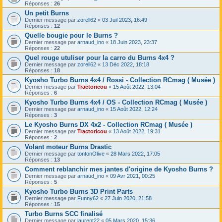
Réponses :
26
Un petit Burns
Dernier message par
zorell62
«
03 Juil 2023, 16:49
Réponses :
12
Quelle bougie pour le Burns ?
Dernier message par
arnaud_ino
«
18 Juin 2023, 23:37
Réponses :
22
Quel rouge utuliser pour la carro du Burns 4x4 ?
Dernier message par
zorell62
«
13 Déc 2022, 18:18
Réponses :
18
Kyosho Turbo Burns 4x4 / Rossi - Collection RCmag ( Musée )
Dernier message par
Tractoricou
«
15 Août 2022, 13:04
Réponses :
6
Kyosho Turbo Burns 4x4 / OS - Collection RCmag ( Musée )
Dernier message par
arnaud_ino
«
15 Août 2022, 12:24
Réponses :
3
Le Kyosho Burns DX 4x2 - Collection RCmag ( Musée )
Dernier message par
Tractoricou
«
13 Août 2022, 19:31
Réponses :
2
Volant moteur Burns Drastic
Dernier message par
tontonOlive
«
28 Mars 2022, 17:05
Réponses :
13
Comment reblanchir mes jantes d'origine de Kyosho Burns ?
Dernier message par
arnaud_ino
«
09 Avr 2021, 00:25
Réponses :
5
Kyosho Turbo Burns 3D Print Parts
Dernier message par
Funny62
«
27 Juin 2020, 21:58
Réponses :
15
Turbo Burns SCC finalisé
Dernier message par
laurent22
«
05 Mars 2020, 15:36