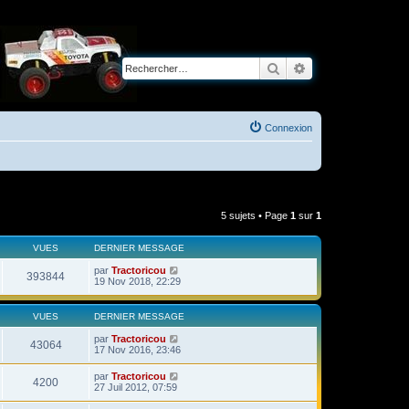
Rechercher
Recherche avancé
Connexion
5 sujets • Page
1
sur
1
VUES
DERNIER MESSAGE
par
Tractoricou
393844
19 Nov 2018, 22:29
VUES
DERNIER MESSAGE
par
Tractoricou
43064
17 Nov 2016, 23:46
par
Tractoricou
4200
27 Juil 2012, 07:59