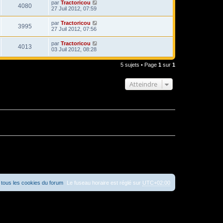
par
Tractoricou
4080
27 Juil 2012, 07:59
par
Tractoricou
3995
27 Juil 2012, 07:56
par
Tractoricou
4013
03 Juil 2012, 08:28
5 sujets • Page
1
sur
1
Atteindre
tous les cookies du forum
Le fuseau horaire est réglé sur
UTC+02:00