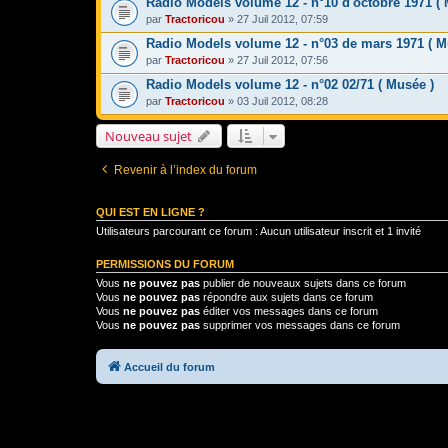
Radio Models volume 12 - n°10 d'octobre 1971 ( 
par
Tractoricou
» 27 Juil 2012, 07:59
Radio Models volume 12 - n°03 de mars 1971 ( M
par
Tractoricou
» 27 Juil 2012, 07:56
Radio Models volume 12 - n°02 02/71 ( Musée )
par
Tractoricou
» 03 Juil 2012, 08:28
Nouveau sujet
Revenir à l’index du forum
QUI EST EN LIGNE ?
Utilisateurs parcourant ce forum : Aucun utilisateur inscrit et 1 invité
PERMISSIONS DU FORUM
Vous
ne pouvez pas
publier de nouveaux sujets dans ce forum
Vous
ne pouvez pas
répondre aux sujets dans ce forum
Vous
ne pouvez pas
éditer vos messages dans ce forum
Vous
ne pouvez pas
supprimer vos messages dans ce forum
Accueil du forum