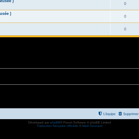
Musée )
0
usée )
0
0
L’équipe
Supprimer 
Développé par
phpBB
® Forum Software © phpBB Limited
Traduction française officielle
©
Maël Soucaze