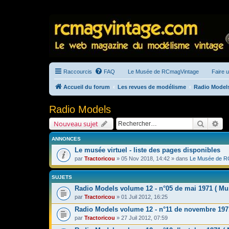
Raccourcis
FAQ
Le Musée de RCmagVintage
Faire 
Accueil du forum
Les revues de modélisme
Radio Model
Radio Models
Recherc
Re
Nouveau sujet
ANNONCES
Le musée virtuel - liste des pages disponibles
par
Tractoricou
» 05 Nov 2018, 14:42 » dans
Le Musée de R
SUJETS
Radio Models volume 12 - n°05 de mai 1971 ( Mus
par
Tractoricou
» 01 Juil 2012, 16:25
Radio Models volume 12 - n°11 de novembre 197
par
Tractoricou
» 27 Juil 2012, 07:59