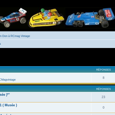
un Don à RCmag Vintage
s
her
cherche avancée
RÉPONSES
8
CMagvintage
RÉPONSES
ée )*°
23
1 ( Musée )
0