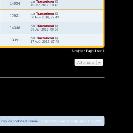
par
Tractoricou
14034
10 Jan 2017, 10:43
par
Tractoricou
12931
30 Nov 2016, 22:43
par
Tractoricou
14346
08 Jan 2015, 08:06
par
Tractoricou
13391
17 Août 2012, 07:49
6 sujets • Page
1
sur
1
Atteindre
tous les cookies du forum
Le fuseau horaire est réglé sur
UTC+02:00