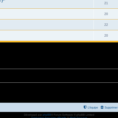
 )*°
21
20
22
20
L’équipe
Supprimer 
Développé par
phpBB
® Forum Software © phpBB Limited
Traduction française officielle
©
Maël Soucaze