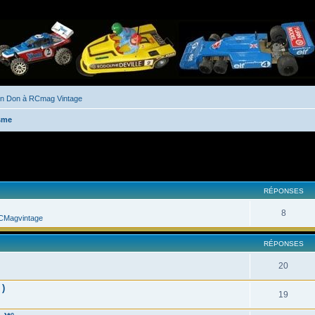
un Don à RCmag Vintage
sme
her
cherche avancée
RÉPONSES
8
CMagvintage
RÉPONSES
20
 )
19