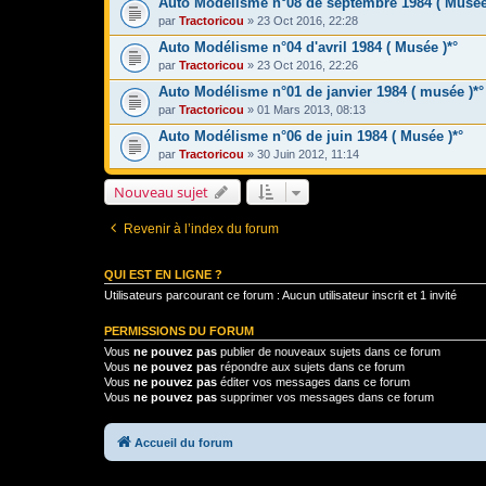
Auto Modélisme n°08 de septembre 1984 ( Musée
par
Tractoricou
» 23 Oct 2016, 22:28
Auto Modélisme n°04 d'avril 1984 ( Musée )*°
par
Tractoricou
» 23 Oct 2016, 22:26
Auto Modélisme n°01 de janvier 1984 ( musée )*°
par
Tractoricou
» 01 Mars 2013, 08:13
Auto Modélisme n°06 de juin 1984 ( Musée )*°
par
Tractoricou
» 30 Juin 2012, 11:14
Nouveau sujet
Revenir à l’index du forum
QUI EST EN LIGNE ?
Utilisateurs parcourant ce forum : Aucun utilisateur inscrit et 1 invité
PERMISSIONS DU FORUM
Vous
ne pouvez pas
publier de nouveaux sujets dans ce forum
Vous
ne pouvez pas
répondre aux sujets dans ce forum
Vous
ne pouvez pas
éditer vos messages dans ce forum
Vous
ne pouvez pas
supprimer vos messages dans ce forum
Accueil du forum