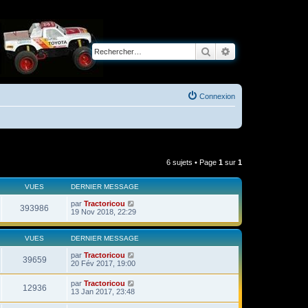
Rechercher
Recherche avancé
Connexion
6 sujets • Page
1
sur
1
VUES
DERNIER MESSAGE
par
Tractoricou
393986
19 Nov 2018, 22:29
VUES
DERNIER MESSAGE
par
Tractoricou
39659
20 Fév 2017, 19:00
par
Tractoricou
12936
13 Jan 2017, 23:48