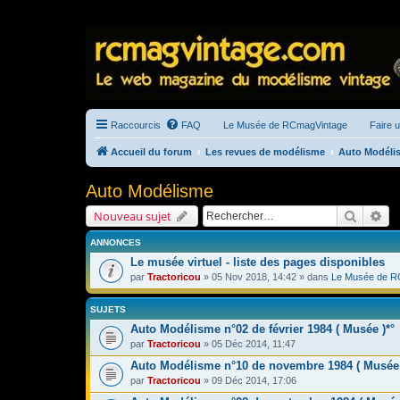
Raccourcis
FAQ
Le Musée de RCmagVintage
Faire 
Accueil du forum
Les revues de modélisme
Auto Modéli
Auto Modélisme
Recherc
Re
Nouveau sujet
ANNONCES
Le musée virtuel - liste des pages disponibles
par
Tractoricou
» 05 Nov 2018, 14:42 » dans
Le Musée de R
SUJETS
Auto Modélisme n°02 de février 1984 ( Musée )*°
par
Tractoricou
» 05 Déc 2014, 11:47
Auto Modélisme n°10 de novembre 1984 ( Musée
par
Tractoricou
» 09 Déc 2014, 17:06