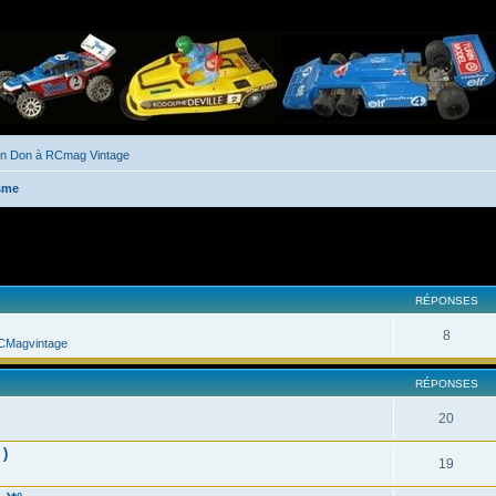
un Don à RCmag Vintage
sme
her
cherche avancée
RÉPONSES
8
CMagvintage
RÉPONSES
20
 )
19