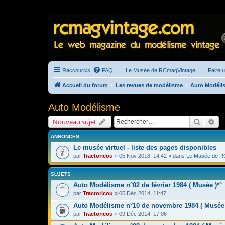
Raccourcis
FAQ
Le Musée de RCmagVintage
Faire 
Accueil du forum
Les revues de modélisme
Auto Modéli
Auto Modélisme
Recherc
Re
Nouveau sujet
ANNONCES
Le musée virtuel - liste des pages disponibles
par
Tractoricou
» 05 Nov 2018, 14:42 » dans
Le Musée de R
SUJETS
Auto Modélisme n°02 de février 1984 ( Musée )*°
par
Tractoricou
» 05 Déc 2014, 11:47
Auto Modélisme n°10 de novembre 1984 ( Musée
par
Tractoricou
» 09 Déc 2014, 17:06