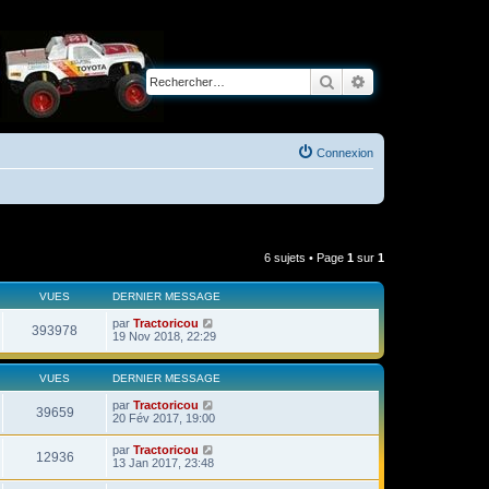
Rechercher
Recherche avancé
Connexion
6 sujets • Page
1
sur
1
VUES
DERNIER MESSAGE
par
Tractoricou
393978
19 Nov 2018, 22:29
VUES
DERNIER MESSAGE
par
Tractoricou
39659
20 Fév 2017, 19:00
par
Tractoricou
12936
13 Jan 2017, 23:48