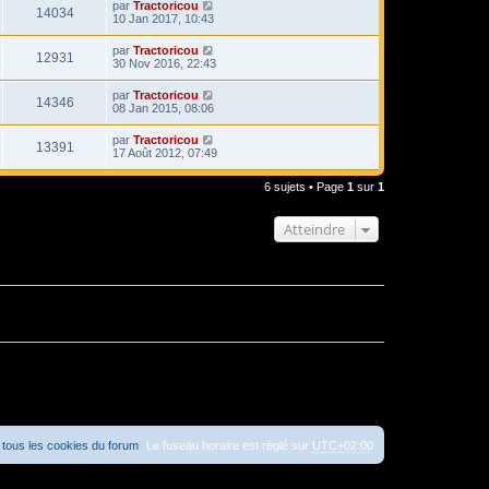
par
Tractoricou
14034
10 Jan 2017, 10:43
par
Tractoricou
12931
30 Nov 2016, 22:43
par
Tractoricou
14346
08 Jan 2015, 08:06
par
Tractoricou
13391
17 Août 2012, 07:49
6 sujets • Page
1
sur
1
Atteindre
tous les cookies du forum
Le fuseau horaire est réglé sur
UTC+02:00