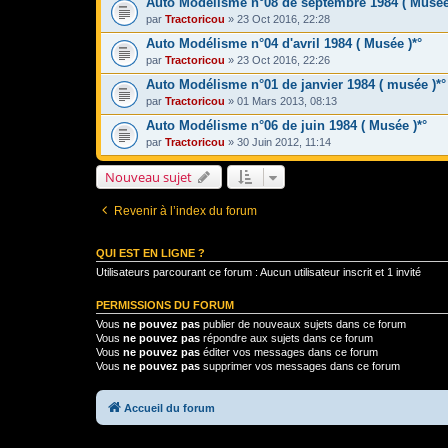
Auto Modélisme n°08 de septembre 1984 ( Musée
par
Tractoricou
» 23 Oct 2016, 22:28
Auto Modélisme n°04 d'avril 1984 ( Musée )*°
par
Tractoricou
» 23 Oct 2016, 22:26
Auto Modélisme n°01 de janvier 1984 ( musée )*°
par
Tractoricou
» 01 Mars 2013, 08:13
Auto Modélisme n°06 de juin 1984 ( Musée )*°
par
Tractoricou
» 30 Juin 2012, 11:14
Nouveau sujet
Revenir à l’index du forum
QUI EST EN LIGNE ?
Utilisateurs parcourant ce forum : Aucun utilisateur inscrit et 1 invité
PERMISSIONS DU FORUM
Vous
ne pouvez pas
publier de nouveaux sujets dans ce forum
Vous
ne pouvez pas
répondre aux sujets dans ce forum
Vous
ne pouvez pas
éditer vos messages dans ce forum
Vous
ne pouvez pas
supprimer vos messages dans ce forum
Accueil du forum