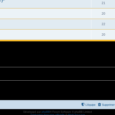
 )*°
21
20
22
20
L’équipe
Supprimer 
Développé par
phpBB
® Forum Software © phpBB Limited
Traduction française officielle
©
Maël Soucaze