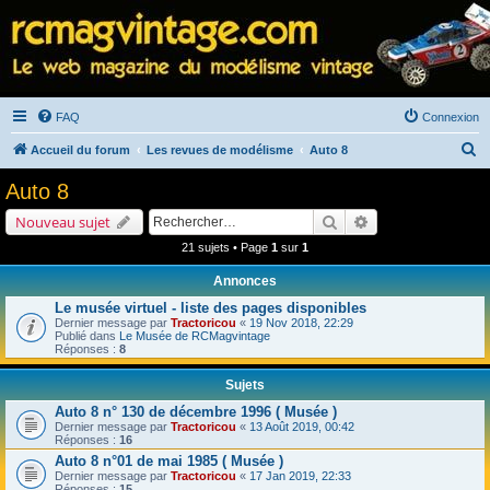
FAQ
Connexion
R
Accueil du forum
Les revues de modélisme
Auto 8
e
Auto 8
c
Rechercher
Recherche avancé
Nouveau sujet
h
21 sujets • Page
1
sur
1
e
Annonces
r
Le musée virtuel - liste des pages disponibles
c
Dernier message par
Tractoricou
«
19 Nov 2018, 22:29
h
Publié dans
Le Musée de RCMagvintage
Réponses :
8
e
Sujets
r
Auto 8 n° 130 de décembre 1996 ( Musée )
Dernier message par
Tractoricou
«
13 Août 2019, 00:42
Réponses :
16
Auto 8 n°01 de mai 1985 ( Musée )
Dernier message par
Tractoricou
«
17 Jan 2019, 22:33
Réponses :
15