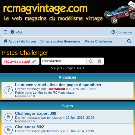
FAQ
Connexion
R
Accueil du forum
Vintage pistes thermique
Pistes Challenger
e
Pistes Challenger
c
Rechercher
Recherche avancé
Nouveau sujet
h
5 sujets • Page
1
sur
1
e
Annonces
r
Le musée virtuel - liste des pages disponibles
c
Dernier message par
Tractoricou
«
19 Nov 2018, 22:29
h
Publié dans
Le Musée de RCMagvintage
Réponses :
8
e
Sujets
r
Challenger Expert 300
Dernier message par
tomolupus
«
22 Juin 2015, 23:25
Réponses :
5
Challenger Mk2
Dernier message par
tomolupus
«
05 Jan 2014, 17:38