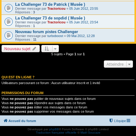
La Challenger 73 de Patrick ( Musée )
Dernier message par
Tractoricou
«
05 Juin 2012, 23:55
Réponses :
3
La Challenger 73 de sopdid ( Musée )
Dernier message par
Tractoricou
«
05 Juin 2012, 23:54
Réponses :
1
Nouveau forum pistes Challenger
Dernier message par
turboboost
«
09 Mai 2012, 12:28
Réponses :
11
Nouveau sujet
5 sujets • Page
1
sur
1
Atteindre
QUI EST EN LIGNE ?
Utilisateurs parcourant ce forum : Aucun utilisateur inscrit et 1 invité
PERMISSIONS DU FORUM
Vous
ne pouvez pas
publier de nouveaux sujets dans ce forum
Vous
ne pouvez pas
répondre aux sujets dans ce forum
Vous
ne pouvez pas
éditer vos messages dans ce forum
Vous
ne pouvez pas
supprimer vos messages dans ce forum
Accueil du forum
L’équipe
Développé par
phpBB
® Forum Software © phpBB Limited
Traduction française officielle
©
Maël Soucaze