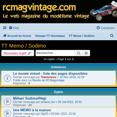
FAQ
Connexion
R
Accueil du forum
Vintage TT thermique
TT Memo / Sodimo
e
TT Memo / Sodimo
c
Rechercher
Recherche avancé
Nouveau sujet
h
14 sujets • Page
1
sur
1
e
Annonces
r
Le musée virtuel - liste des pages disponibles
c
Dernier message par
Tractoricou
«
19 Nov 2018, 22:29
h
Publié dans
Le Musée de RCMagvintage
Réponses :
8
e
Sujets
r
Méhari Sodimo/Hegi
Dernier message par
arnaud_ino
«
05 Juil 2022, 19:42
Réponses :
23
Une MEMO à la maison
Dernier message par
f2g78
«
03 Déc 2021, 22:32
Réponses :
6