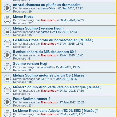
un vrai chameau ou plutôt un dromadaire
Dernier message par
tontonOlive
«
03 Sep 2020, 12:22
Réponses :
10
Memo Kross
Dernier message par
Tractoricou
«
08 Mai 2020, 04:23
Réponses :
27
Méhari Sodimo ( version Hegi )
Dernier message par
garros
«
24 Fév 2016, 12:43
Réponses :
15
Le Mémo Cross proto du hornetvosgien ( Musée )
Dernier message par
Tractoricou
«
27 Avr 2015, 13:41
Réponses :
3
Il existe encore du NIB des annees 80 !
Dernier message par
Tractoricou
«
13 Avr 2015, 18:48
Réponses :
6
Sodimo version Hegi
Dernier message par
laurent80
«
15 Mai 2013, 19:35
Réponses :
11
Méhari Sodimo motorisé par un OS ( Musée )
Dernier message par
JJLUX
«
24 Jan 2013, 20:25
Réponses :
10
Méhari Sodimo Auto Verte version électrique ( Musée )
Dernier message par
Tractoricou
«
24 Jan 2013, 17:56
Réponses :
6
Futur Sodimo runner ?
Dernier message par
Tractoricou
«
27 Juin 2012, 23:27
Réponses :
13
Le Memo Kross dans Adepte n°82 03/1982 ( Musée )*
Dernier message par
Tractoricou
«
22 Mars 2012, 17:01