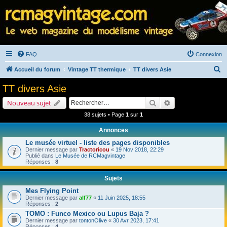
FAQ
Connexion
R
Accueil du forum
Vintage TT thermique
TT divers Asie
e
TT divers Asie
c
Rechercher
Recherche avancé
Nouveau sujet
h
38 sujets • Page
1
sur
1
e
Annonces
r
Le musée virtuel - liste des pages disponibles
c
Dernier message par
Tractoricou
«
19 Nov 2018, 22:29
h
Publié dans
Le Musée de RCMagvintage
Réponses :
8
e
Sujets
r
Mes Flying Point
Dernier message par
alf77
«
11 Juin 2025, 18:55
Réponses :
2
TOMO : Funco Mexico ou Lupus Baja ?
Dernier message par
tontonOlive
«
30 Avr 2023, 17:41
Réponses :
4