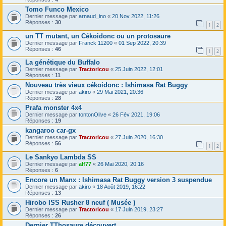
Tomo Funco Mexico
Dernier message par
arnaud_ino
«
20 Nov 2022, 11:26
Réponses :
30
1
2
un TT mutant, un Cékoidonc ou un protosaure
Dernier message par
Franck 11200
«
01 Sep 2022, 20:39
Réponses :
46
1
2
La génétique du Buffalo
Dernier message par
Tractoricou
«
25 Juin 2022, 12:01
Réponses :
11
Nouveau très vieux cékoidonc : Ishimasa Rat Buggy
Dernier message par
akiro
«
29 Mai 2021, 20:36
Réponses :
28
Prafa monster 4x4
Dernier message par
tontonOlive
«
26 Fév 2021, 19:06
Réponses :
19
kangaroo car-gx
Dernier message par
Tractoricou
«
27 Juin 2020, 16:30
Réponses :
56
1
2
Le Sankyo Lambda SS
Dernier message par
alf77
«
26 Mai 2020, 20:16
Réponses :
6
Encore un Manx : Ishimasa Rat Buggy version 3 suspendue
Dernier message par
akiro
«
18 Août 2019, 16:22
Réponses :
13
Hirobo ISS Rusher 8 neuf ( Musée )
Dernier message par
Tractoricou
«
17 Juin 2019, 23:27
Réponses :
26
Dernier TThosaure découvert