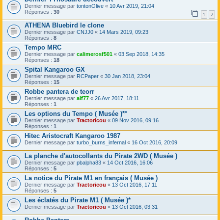
Dernier message par
tontonOlive
«
10 Avr 2019, 21:04
Réponses :
30
1
2
ATHENA Bluebird le clone
Dernier message par
CNJJ0
«
14 Mars 2019, 09:23
Réponses :
8
Tempo MRC
Dernier message par
calimerosf501
«
03 Sep 2018, 14:35
Réponses :
18
Spital Kangaroo GX
Dernier message par
RCPaper
«
30 Jan 2018, 23:04
Réponses :
15
Robbe pantera de teorr
Dernier message par
alf77
«
26 Avr 2017, 18:11
Réponses :
1
Les options du Tempo ( Musée )*°
Dernier message par
Tractoricou
«
09 Nov 2016, 09:16
Réponses :
1
Hitec Aristocraft Kangaroo 1987
Dernier message par
turbo_burns_infernal
«
16 Oct 2016, 20:09
La planche d'autocollants du Pirate 2WD ( Musée )
Dernier message par
pbalpha83
«
14 Oct 2016, 16:06
Réponses :
5
La notice du Pirate M1 en français ( Musée )
Dernier message par
Tractoricou
«
13 Oct 2016, 17:11
Réponses :
5
Les éclatés du Pirate M1 ( Musée )*
Dernier message par
Tractoricou
«
13 Oct 2016, 03:31