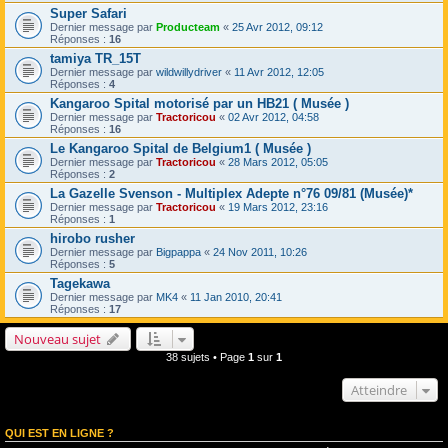
Super Safari
Dernier message par
Producteam
«
25 Avr 2012, 09:12
Réponses :
16
tamiya TR_15T
Dernier message par
wildwillydriver
«
11 Avr 2012, 12:05
Réponses :
4
Kangaroo Spital motorisé par un HB21 ( Musée )
Dernier message par
Tractoricou
«
02 Avr 2012, 04:58
Réponses :
16
Le Kangaroo Spital de Belgium1 ( Musée )
Dernier message par
Tractoricou
«
28 Mars 2012, 05:05
Réponses :
2
La Gazelle Svenson - Multiplex Adepte n°76 09/81 (Musée)*
Dernier message par
Tractoricou
«
19 Mars 2012, 23:16
Réponses :
1
hirobo rusher
Dernier message par
Bigpappa
«
24 Nov 2011, 10:26
Réponses :
5
Tagekawa
Dernier message par
MK4
«
11 Jan 2010, 20:41
Réponses :
17
Nouveau sujet
38 sujets • Page
1
sur
1
Atteindre
QUI EST EN LIGNE ?