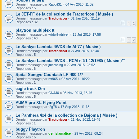
Robbe Pantera
Dernier message par
Rabbit31
«
04 Avr 2016, 11:02
Réponses :
5
Le JET-FF de la collection de Tractoricou ( Musée )
Dernier message par
Tractoricou
«
31 Jan 2016, 21:19
Réponses :
32
1
2
playtron multiplex tt
Dernier message par
wildwillydriver
«
13 Juil 2015, 17:58
Réponses :
40
1
2
Le Sankyo Lambda 4WDS de Alf77 ( Musée )
Dernier message par
Tractoricou
«
27 Avr 2015, 13:40
Réponses :
5
Le Sankyo Lambda 4WDS - RCM n°51 12/1985 ( Musée )*°
Dernier message par
jmcracing
«
22 Avr 2015, 23:52
Réponses :
6
Spital Sangyo Countach LP 400 1/7
Dernier message par
mt965
«
02 Avr 2014, 16:22
Réponses :
1
eagle truck t2m
Dernier message par
CNJJ0
«
03 Nov 2013, 18:46
Réponses :
5
PUMA pro XL Flying Point
Dernier message par
f2g78
«
17 Sep 2013, 11:13
Le Panthera 4x4 de la collection de Bajoma ( Musée )
Dernier message par
Tractoricou
«
21 Nov 2012, 19:48
Réponses :
1
buggy Playtron
Dernier message par
denislamalice
«
29 Avr 2012, 09:24
Réponses :
5