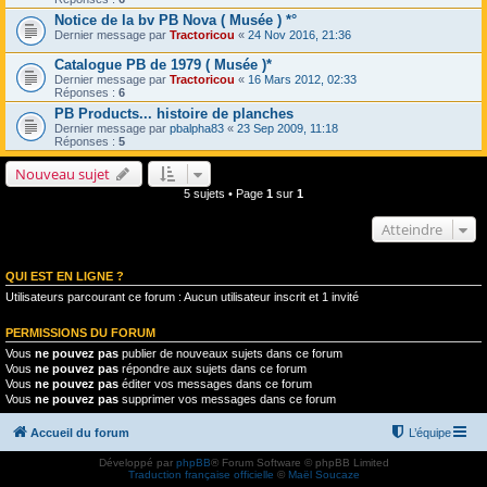
Notice de la bv PB Nova ( Musée ) *°
Dernier message par
Tractoricou
«
24 Nov 2016, 21:36
Catalogue PB de 1979 ( Musée )*
Dernier message par
Tractoricou
«
16 Mars 2012, 02:33
Réponses :
6
PB Products... histoire de planches
Dernier message par
pbalpha83
«
23 Sep 2009, 11:18
Réponses :
5
Nouveau sujet
5 sujets • Page
1
sur
1
Atteindre
QUI EST EN LIGNE ?
Utilisateurs parcourant ce forum : Aucun utilisateur inscrit et 1 invité
PERMISSIONS DU FORUM
Vous
ne pouvez pas
publier de nouveaux sujets dans ce forum
Vous
ne pouvez pas
répondre aux sujets dans ce forum
Vous
ne pouvez pas
éditer vos messages dans ce forum
Vous
ne pouvez pas
supprimer vos messages dans ce forum
Accueil du forum
L’équipe
Développé par
phpBB
® Forum Software © phpBB Limited
Traduction française officielle
©
Maël Soucaze