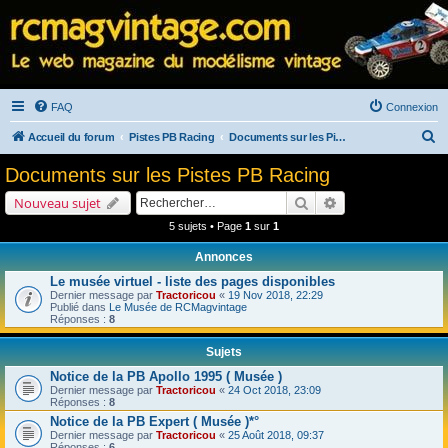
FAQ
Connexion
R
Accueil du forum
Pistes PB Racing
Documents sur les Pistes PB Racing
e
Documents sur les Pistes PB Racing
c
Rechercher
Recherche avancé
Nouveau sujet
h
5 sujets • Page
1
sur
1
e
Annonces
r
Le musée virtuel - liste des pages disponibles
c
Dernier message par
Tractoricou
«
19 Nov 2018, 22:29
h
Publié dans
Le Musée de RCMagvintage
Réponses :
8
e
Sujets
r
Notice de la PB Apollo 1995 ( Musée )
Dernier message par
Tractoricou
«
24 Oct 2018, 23:09
Réponses :
8
Notice de la PB Expert ( Musée )*°
Dernier message par
Tractoricou
«
25 Août 2018, 09:37
Réponses :
6