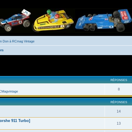
un Don à RCmag Vintage
ers
her
cherche avancée
RÉPONSES
8
CMagvintage
RÉPONSES
14
Porshe 911 Turbo]
13