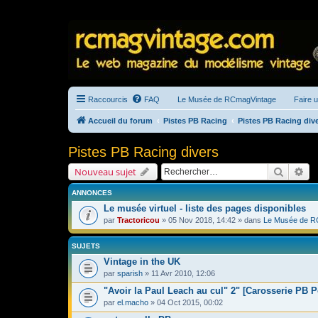
Raccourcis
FAQ
Le Musée de RCmagVintage
Faire 
Accueil du forum
Pistes PB Racing
Pistes PB Racing div
Pistes PB Racing divers
Recherc
Re
Nouveau sujet
ANNONCES
Le musée virtuel - liste des pages disponibles
par
Tractoricou
» 05 Nov 2018, 14:42 » dans
Le Musée de R
SUJETS
Vintage in the UK
par
sparish
» 11 Avr 2010, 12:06
"Avoir la Paul Leach au cul" 2" [Carosserie PB 
par
el.macho
» 04 Oct 2015, 00:02