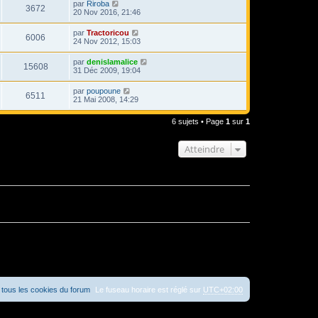
par
Riroba
3672
20 Nov 2016, 21:46
par
Tractoricou
6006
24 Nov 2012, 15:03
par
denislamalice
15608
31 Déc 2009, 19:04
par
poupoune
6511
21 Mai 2008, 14:29
6 sujets • Page
1
sur
1
Atteindre
tous les cookies du forum
Le fuseau horaire est réglé sur
UTC+02:00