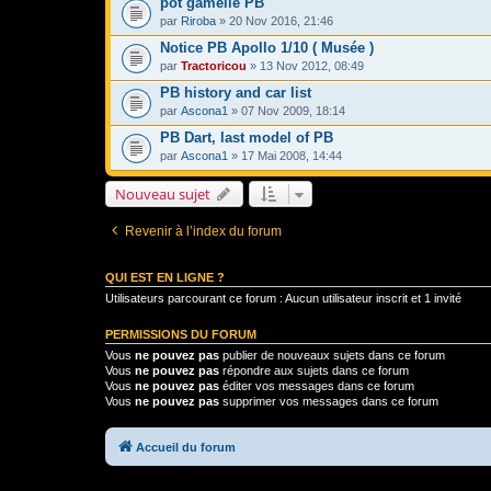
pot gamelle PB
par
Riroba
» 20 Nov 2016, 21:46
Notice PB Apollo 1/10 ( Musée )
par
Tractoricou
» 13 Nov 2012, 08:49
PB history and car list
par
Ascona1
» 07 Nov 2009, 18:14
PB Dart, last model of PB
par
Ascona1
» 17 Mai 2008, 14:44
Nouveau sujet
Revenir à l’index du forum
QUI EST EN LIGNE ?
Utilisateurs parcourant ce forum : Aucun utilisateur inscrit et 1 invité
PERMISSIONS DU FORUM
Vous
ne pouvez pas
publier de nouveaux sujets dans ce forum
Vous
ne pouvez pas
répondre aux sujets dans ce forum
Vous
ne pouvez pas
éditer vos messages dans ce forum
Vous
ne pouvez pas
supprimer vos messages dans ce forum
Accueil du forum