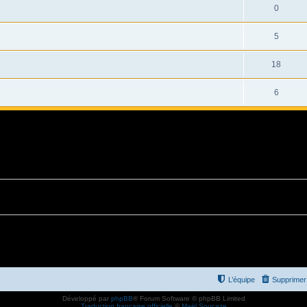
0
5
18
6
L’équipe
Supprimer 
Développé par
phpBB
® Forum Software © phpBB Limited
Traduction française officielle
©
Maël Soucaze