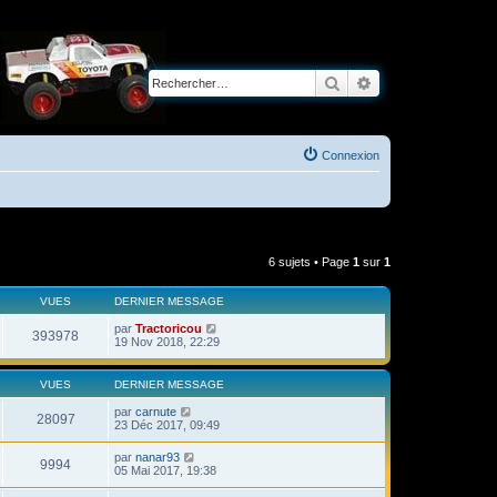
Rechercher
Recherche avancé
Connexion
6 sujets • Page
1
sur
1
VUES
DERNIER MESSAGE
par
Tractoricou
393978
19 Nov 2018, 22:29
VUES
DERNIER MESSAGE
par
carnute
28097
23 Déc 2017, 09:49
par
nanar93
9994
05 Mai 2017, 19:38