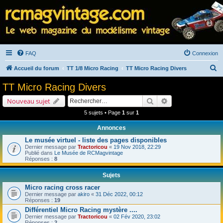
FAQ
Connexion
R
Accueil du forum
TT 1/8 Micro Racing
TT Micro Racing Divers
e
TT Micro Racing Divers
c
Rechercher
Recherche avancé
Nouveau sujet
h
5 sujets • Page
1
sur
1
e
Annonces
r
Le musée virtuel - liste des pages disponibles
c
Dernier message par
Tractoricou
«
19 Nov 2018, 22:29
h
Publié dans
Le Musée de RCMagvintage
Réponses :
8
e
Sujets
r
Micro racing cross racer
Dernier message par
akiro
«
31 Déc 2022, 00:12
Réponses :
19
Différentiel Micro Racing mystère ....
Dernier message par
Tractoricou
«
02 Fév 2020, 23:02
Réponses :
2