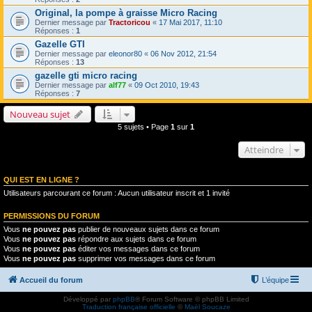
Original, la pompe à graisse Micro Racing
Dernier message par
Tractoricou
«
17 Mai 2017, 11:10
Réponses :
1
Gazelle GTI
Dernier message par
eleonor80
«
06 Nov 2012, 21:54
Réponses :
13
gazelle gti micro racing
Dernier message par
alf77
«
09 Oct 2010, 19:43
Réponses :
7
Nouveau sujet
5 sujets • Page
1
sur
1
Atteindre
QUI EST EN LIGNE ?
Utilisateurs parcourant ce forum : Aucun utilisateur inscrit et 1 invité
PERMISSIONS DU FORUM
Vous
ne pouvez pas
publier de nouveaux sujets dans ce forum
Vous
ne pouvez pas
répondre aux sujets dans ce forum
Vous
ne pouvez pas
éditer vos messages dans ce forum
Vous
ne pouvez pas
supprimer vos messages dans ce forum
Accueil du forum
L’équipe
Développé par
phpBB
® Forum Software © phpBB Limited
Traduction française officielle
©
Maël Soucaze