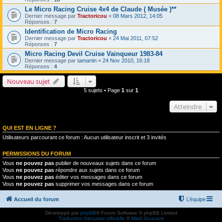
Le Micro Racing Cruise 4x4 de Claude ( Musée )**
Dernier message par
Tractoricou
«
08 Mars 2012, 14:05
Réponses :
7
Identification de Micro Racing
Dernier message par
Tractoricou
«
24 Mai 2011, 07:52
Réponses :
7
Micro Racing Devil Cruise Vainqueur 1983-84
Dernier message par
tamartin
«
24 Nov 2010, 16:18
Réponses :
4
Nouveau sujet
5 sujets • Page
1
sur
1
Atteindre
QUI EST EN LIGNE ?
Utilisateurs parcourant ce forum : Aucun utilisateur inscrit et 3 invités
PERMISSIONS DU FORUM
Vous
ne pouvez pas
publier de nouveaux sujets dans ce forum
Vous
ne pouvez pas
répondre aux sujets dans ce forum
Vous
ne pouvez pas
éditer vos messages dans ce forum
Vous
ne pouvez pas
supprimer vos messages dans ce forum
Accueil du forum
L’équipe
Développé par
phpBB
® Forum Software © phpBB Limited
Traduction française officielle
©
Maël Soucaze