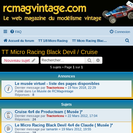
FAQ
Connexion
R
Accueil du forum
TT 1/8 Micro Racing
TT Micro Racing Black Devil / Cruise
e
TT Micro Racing Black Devil / Cruise
c
Rechercher
Recherche avancé
Nouveau sujet
h
5 sujets • Page
1
sur
1
e
Annonces
r
Le musée virtuel - liste des pages disponibles
c
Dernier message par
Tractoricou
«
19 Nov 2018, 22:29
h
Publié dans
Le Musée de RCMagvintage
Réponses :
8
e
Sujets
r
Cruise 4x4 de Producteam ( Musée )*
Dernier message par
Tractoricou
«
22 Mars 2012, 17:04
Réponses :
24
Le Micro Racing Black Devil 4x4 de Claude ( Musée )*
Dernier message par
tamartin
«
19 Mars 2012, 19:55
Réponses :
18