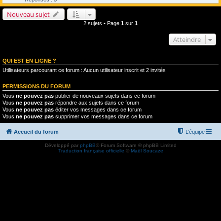
Nouveau sujet
2 sujets • Page
1
sur
1
Atteindre
QUI EST EN LIGNE ?
Utilisateurs parcourant ce forum : Aucun utilisateur inscrit et 2 invités
PERMISSIONS DU FORUM
Vous
ne pouvez pas
publier de nouveaux sujets dans ce forum
Vous
ne pouvez pas
répondre aux sujets dans ce forum
Vous
ne pouvez pas
éditer vos messages dans ce forum
Vous
ne pouvez pas
supprimer vos messages dans ce forum
Accueil du forum
L’équipe
Développé par
phpBB
® Forum Software © phpBB Limited
Traduction française officielle
©
Maël Soucaze