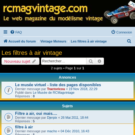
FAQ
Connexion
R
Accueil du forum
Vintage Moteurs
Les filtres à air vintage
e
Les filtres à air vintage
c
Rechercher
Recherche avancé
Nouveau sujet
h
2 sujets • Page
1
sur
1
e
Annonces
r
Le musée virtuel - liste des pages disponibles
c
Dernier message par
Tractoricou
«
19 Nov 2018, 22:29
h
Publié dans
Le Musée de RCMagvintage
Réponses :
8
e
Sujets
r
Filtre a air, oui mais....
Dernier message par
Djerpix
«
26 Mai 2011, 18:44
Réponses :
5
filtre à air
Dernier message par
macho
«
04 Déc 2010, 16:43
Réponses :
5