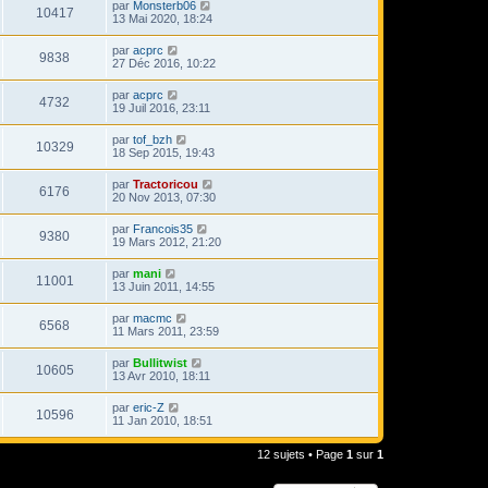
par
Monsterb06
10417
13 Mai 2020, 18:24
par
acprc
9838
27 Déc 2016, 10:22
par
acprc
4732
19 Juil 2016, 23:11
par
tof_bzh
10329
18 Sep 2015, 19:43
par
Tractoricou
6176
20 Nov 2013, 07:30
par
Francois35
9380
19 Mars 2012, 21:20
par
mani
11001
13 Juin 2011, 14:55
par
macmc
6568
11 Mars 2011, 23:59
par
Bullitwist
10605
13 Avr 2010, 18:11
par
eric-Z
10596
11 Jan 2010, 18:51
12 sujets • Page
1
sur
1