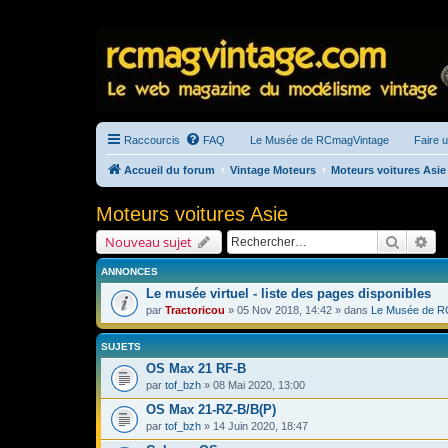
Raccourcis
FAQ
Le Musée de RCmagVintage
Faire 
Accueil du forum
Vintage Moteurs
Moteurs voitures Asie
Moteurs voitures Asie
Recherc
Re
Nouveau sujet
ANNONCES
Le musée virtuel - liste des pages disponibles
par
Tractoricou
» 05 Nov 2018, 14:42 » dans
Le Musée de R
SUJETS
OS Max 21 RF-B
par
tof_bzh
» 08 Mai 2020, 13:00
OS Max 21-RZ-B/B(P)
par
tof_bzh
» 14 Juin 2020, 18:47