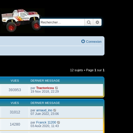
Rechercher
Recherche avancé
Connexion
12 sujets • Page
1
sur
1
VUES
DERNIER MESSAGE
par
Tractoricou
393953
19 Nov 2018, 22:29
VUES
DERNIER MESSAGE
par
arnaud_ino
31012
07 Juin 2022, 23:06
par
Franck 11200
14280
03 Août 2020, 11:43