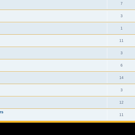
7
3
1
11
3
6
14
3
12
rs
11