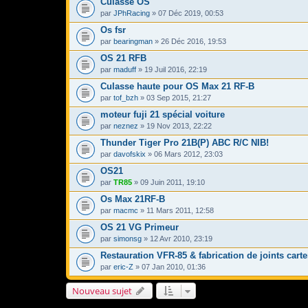
Culasse OS
par
JPhRacing
» 07 Déc 2019, 00:53
Os fsr
par
bearingman
» 26 Déc 2016, 19:53
OS 21 RFB
par
maduff
» 19 Juil 2016, 22:19
Culasse haute pour OS Max 21 RF-B
par
tof_bzh
» 03 Sep 2015, 21:27
moteur fuji 21 spécial voiture
par
neznez
» 19 Nov 2013, 22:22
Thunder Tiger Pro 21B(P) ABC R/C NIB!
par
davofskix
» 06 Mars 2012, 23:03
OS21
par
TR85
» 09 Juin 2011, 19:10
Os Max 21RF-B
par
macmc
» 11 Mars 2011, 12:58
OS 21 VG Primeur
par
simonsg
» 12 Avr 2010, 23:19
Restauration VFR-85 & fabrication de joints carte
par
eric-Z
» 07 Jan 2010, 01:36
Nouveau sujet