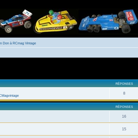
un Don à RCmag Vintage
her
cherche avancée
RÉPONSES
8
CMagvintage
RÉPONSES
16
15