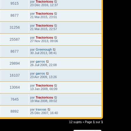
par
Tractoricou
9515
23 Déc 2016, 12:37
par
Tractoricou
8677
21 Mai 2015, 23:01
par
Tractoricou
31256
21 Mai 2015, 22:57
par
Tractoricou
25587
27 Nov 2013, 09:06
par
Greenough
8677
30 Juil 2013, 08:41
par
garros
29894
26 Juil 2009, 22:08
par
garros
16107
23 Avr 2009, 13:26
par
Tractoricou
13064
13 Jan 2009, 00:09
par
Tractoricou
7645
19 Mai 2008, 09:02
par
traxxas
8892
25 Déc 2007, 16:40
12 sujets • Page
1
sur
1