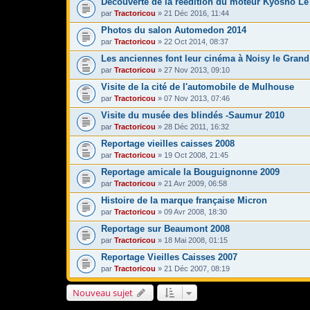
Découverte de la réédition du moteur Kyosho L
par
Tractoricou
» 21 Déc 2016, 11:44
Photos du salon Automedon 2014
par
Tractoricou
» 22 Oct 2014, 08:37
Les anciennes font leur cinéma à Noisy le Grand 
par
Tractoricou
» 27 Nov 2013, 09:10
Visite de la cité de l'automobile de Mulhouse
par
Tractoricou
» 07 Nov 2013, 07:46
Visite du musée des blindés -Saumur 2010
par
Tractoricou
» 28 Déc 2011, 16:32
Reportage vieilles caisses 2008
par
Tractoricou
» 19 Oct 2008, 21:45
Reportage amicale la Bouguignonne 2009
par
Tractoricou
» 21 Avr 2009, 06:58
Histoire de la marque française Micron
par
Tractoricou
» 09 Avr 2008, 18:30
Reportage sur Beaumont 2008
par
Tractoricou
» 18 Mai 2008, 01:15
Reportage Vieilles Caisses 2007
par
Tractoricou
» 21 Déc 2007, 08:19
Nouveau sujet