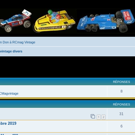
un Don à RCmag Vintage
vintage divers
her
cherche avancée
RÉPONSES
8
CMagvintage
RÉPONSES
31
1
2
mbre 2019
6