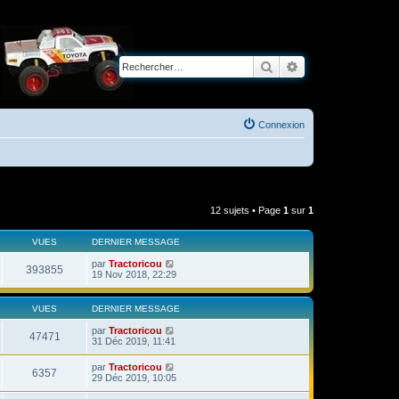
Rechercher
Recherche avancé
Connexion
12 sujets • Page
1
sur
1
VUES
DERNIER MESSAGE
par
Tractoricou
393855
19 Nov 2018, 22:29
VUES
DERNIER MESSAGE
par
Tractoricou
47471
31 Déc 2019, 11:41
par
Tractoricou
6357
29 Déc 2019, 10:05