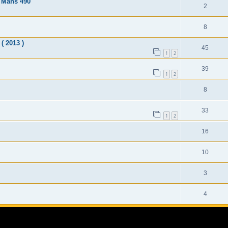
e Mans 490
2
8
( 2013 )
45
1
2
39
1
2
8
33
1
2
16
10
3
4