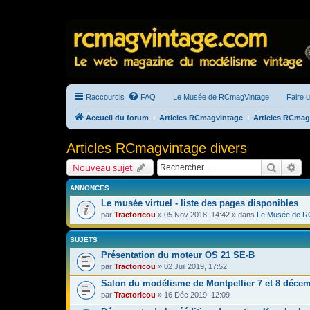
Raccourcis
FAQ
Le Musée de RCmagVintage
Faire 
Accueil du forum
Articles RCmagvintage
Articles RCmag
Articles RCmagvintage divers
Recherc
Re
Nouveau sujet
ANNONCES
Le musée virtuel - liste des pages disponibles
par
Tractoricou
» 05 Nov 2018, 14:42 » dans
Le Musée de R
SUJETS
Présentation du moteur OS 21 SE-B
par
Tractoricou
» 02 Juil 2019, 17:52
Salon du modélisme de Montpellier 7 et 8 déce
par
Tractoricou
» 16 Déc 2019, 12:09