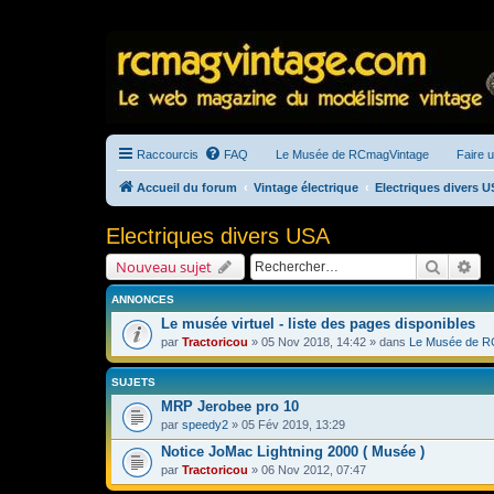
Raccourcis
FAQ
Le Musée de RCmagVintage
Faire 
Accueil du forum
Vintage électrique
Electriques divers 
Electriques divers USA
Recherc
Re
Nouveau sujet
ANNONCES
Le musée virtuel - liste des pages disponibles
par
Tractoricou
» 05 Nov 2018, 14:42 » dans
Le Musée de R
SUJETS
MRP Jerobee pro 10
par
speedy2
» 05 Fév 2019, 13:29
Notice JoMac Lightning 2000 ( Musée )
par
Tractoricou
» 06 Nov 2012, 07:47