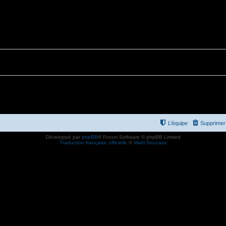
L’équipe
Supprimer 
Développé par
phpBB
® Forum Software © phpBB Limited
Traduction française officielle
©
Maël Soucaze