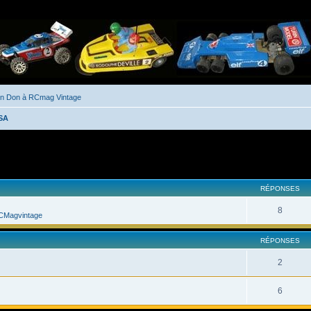
un Don à RCmag Vintage
USA
her
cherche avancée
RÉPONSES
8
CMagvintage
RÉPONSES
2
6