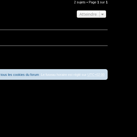
2 sujets • Page
1
sur
1
Atteindre
tous les cookies du forum
Le fuseau horaire est réglé sur
UTC+02:00