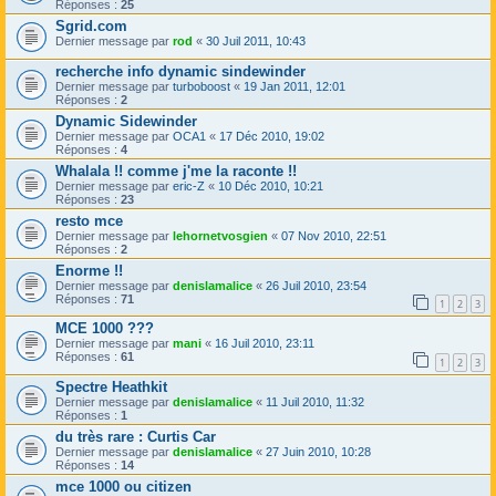
Réponses :
25
Sgrid.com
Dernier message par
rod
«
30 Juil 2011, 10:43
recherche info dynamic sindewinder
Dernier message par
turboboost
«
19 Jan 2011, 12:01
Réponses :
2
Dynamic Sidewinder
Dernier message par
OCA1
«
17 Déc 2010, 19:02
Réponses :
4
Whalala !! comme j'me la raconte !!
Dernier message par
eric-Z
«
10 Déc 2010, 10:21
Réponses :
23
resto mce
Dernier message par
lehornetvosgien
«
07 Nov 2010, 22:51
Réponses :
2
Enorme !!
Dernier message par
denislamalice
«
26 Juil 2010, 23:54
Réponses :
71
1
2
3
MCE 1000 ???
Dernier message par
mani
«
16 Juil 2010, 23:11
Réponses :
61
1
2
3
Spectre Heathkit
Dernier message par
denislamalice
«
11 Juil 2010, 11:32
Réponses :
1
du très rare : Curtis Car
Dernier message par
denislamalice
«
27 Juin 2010, 10:28
Réponses :
14
mce 1000 ou citizen