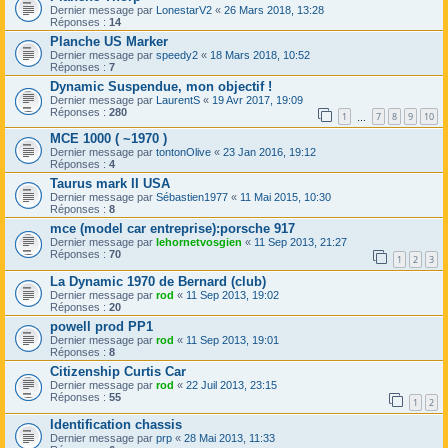
Dernier message par
LonestarV2
«
26 Mars 2018, 13:28
Réponses :
14
Planche US Marker
Dernier message par
speedy2
«
18 Mars 2018, 10:52
Réponses :
7
Dynamic Suspendue, mon objectif !
Dernier message par
LaurentS
«
19 Avr 2017, 19:09
Réponses :
280
1
7
8
9
10
…
MCE 1000 ( ~1970 )
Dernier message par
tontonOlive
«
23 Jan 2016, 19:12
Réponses :
4
Taurus mark II USA
Dernier message par
Sébastien1977
«
11 Mai 2015, 10:30
Réponses :
8
mce (model car entreprise):porsche 917
Dernier message par
lehornetvosgien
«
11 Sep 2013, 21:27
Réponses :
70
1
2
3
La Dynamic 1970 de Bernard (club)
Dernier message par
rod
«
11 Sep 2013, 19:02
Réponses :
20
powell prod PP1
Dernier message par
rod
«
11 Sep 2013, 19:01
Réponses :
8
Citizenship Curtis Car
Dernier message par
rod
«
22 Juil 2013, 23:15
Réponses :
55
1
2
Identification chassis
Dernier message par
prp
«
28 Mai 2013, 11:33