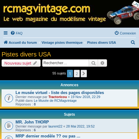
FAQ
Connexion
R
Accueil du forum
Vintage pistes thermique
Pistes divers USA
e
Pistes divers USA
c
Rechercher
Recherche avancé
Nouveau sujet
h
e
1
2
Suivant
55 sujets
r
Annonces
c
Le musée virtuel - liste des pages disponibles
h
Dernier message par
Tractoricou
«
19 Nov 2018, 22:29
Publié dans
Le Musée de RCMagvintage
e
Réponses :
8
r
Sujets
MR. John THORP
Dernier message par
laurent22
«
28 Mai 2022, 19:52
Réponses :
6
MRP dernier modèle ?? ou pas ...