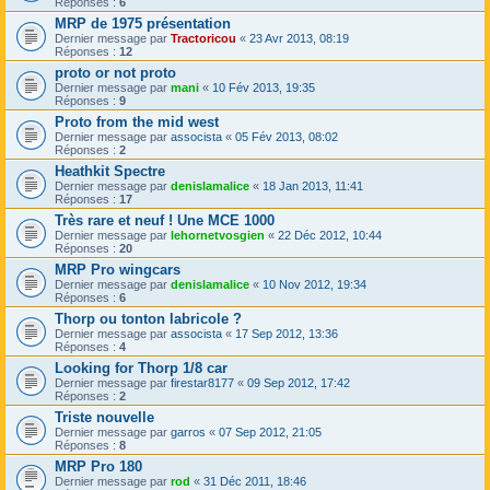
Réponses :
6
MRP de 1975 présentation
Dernier message par
Tractoricou
«
23 Avr 2013, 08:19
Réponses :
12
proto or not proto
Dernier message par
mani
«
10 Fév 2013, 19:35
Réponses :
9
Proto from the mid west
Dernier message par
assocista
«
05 Fév 2013, 08:02
Réponses :
2
Heathkit Spectre
Dernier message par
denislamalice
«
18 Jan 2013, 11:41
Réponses :
17
Très rare et neuf ! Une MCE 1000
Dernier message par
lehornetvosgien
«
22 Déc 2012, 10:44
Réponses :
20
MRP Pro wingcars
Dernier message par
denislamalice
«
10 Nov 2012, 19:34
Réponses :
6
Thorp ou tonton labricole ?
Dernier message par
assocista
«
17 Sep 2012, 13:36
Réponses :
4
Looking for Thorp 1/8 car
Dernier message par
firestar8177
«
09 Sep 2012, 17:42
Réponses :
2
Triste nouvelle
Dernier message par
garros
«
07 Sep 2012, 21:05
Réponses :
8
MRP Pro 180
Dernier message par
rod
«
31 Déc 2011, 18:46