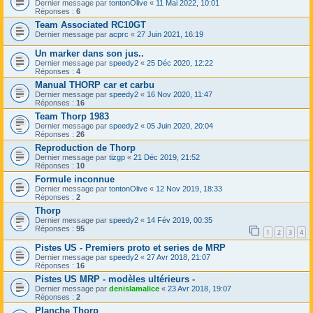
Dernier message par
tontonOlive
«
11 Mai 2022, 10:01
Réponses :
6
Team Associated RC10GT
Dernier message par
acprc
«
27 Juin 2021, 16:19
Un marker dans son jus..
Dernier message par
speedy2
«
25 Déc 2020, 12:22
Réponses :
4
Manual THORP car et carbu
Dernier message par
speedy2
«
16 Nov 2020, 11:47
Réponses :
16
Team Thorp 1983
Dernier message par
speedy2
«
05 Juin 2020, 20:04
Réponses :
26
Reproduction de Thorp
Dernier message par
tizgp
«
21 Déc 2019, 21:52
Réponses :
10
Formule inconnue
Dernier message par
tontonOlive
«
12 Nov 2019, 18:33
Réponses :
2
Thorp
Dernier message par
speedy2
«
14 Fév 2019, 00:35
Réponses :
95
1
2
3
4
Pistes US - Premiers proto et series de MRP
Dernier message par
speedy2
«
27 Avr 2018, 21:07
Réponses :
16
Pistes US MRP - modèles ultérieurs -
Dernier message par
denislamalice
«
23 Avr 2018, 19:07
Réponses :
2
Planche Thorp