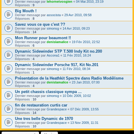
Dernier message par
lehornetvosgien
«
04 Mai 2010, 23:19
Réponses :
9
Big Mouth !
Dernier message par
assocista
«
29 Avr 2010, 09:58
Réponses :
8
Savez vous ce que c'est ??
Dernier message par
simonsg
«
14 Avr 2010, 09:23
Réponses :
14
Mon Runner pour beaumont !!
Dernier message par
denislamalice
«
19 Fév 2010, 22:52
Réponses :
6
Dynamic Sidewinder STP T.500 Indy Kit no.200
Dernier message par
Ascona1
«
11 Fév 2010, 16:24
Réponses :
4
Dynamic Sidewinder Porsche 917, Kit No.201
Dernier message par
simonsg
«
11 Fév 2010, 08:34
Réponses :
1
Présentation de la Heathkit Spectre dans Radio Modélisme
Dernier message par
denislamalice
«
23 Jan 2010, 07:00
Réponses :
4
Un petit chassis classique sympa ...
Dernier message par
simonsg
«
10 Déc 2009, 10:02
Réponses :
10
fin de restauration curtis car
Dernier message par
Grandespace
«
07 Déc 2009, 13:55
Réponses :
14
Une tres belle Dynamic de 1970
Dernier message par
Grandespace
«
13 Nov 2009, 11:31
Réponses :
10