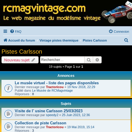
FAQ
Connexion
R
Accueil du forum
Vintage pistes thermique
Pistes Carlsson
e
Pistes Carlsson
c
Rechercher
Recherche avancé
Nouveau sujet
h
19 sujets • Page
1
sur
1
e
Annonces
r
Le musée virtuel - liste des pages disponibles
c
Dernier message par
Tractoricou
«
19 Nov 2018, 22:29
h
Publié dans
Le Musée de RCMagvintage
Réponses :
8
e
Sujets
r
Visite de l' usine Carlsson 25/03/2023
Dernier message par
speedy2
«
25 Juin 2023, 12:36
Collection de piste Carlsson
Dernier message par
Tractoricou
«
19 Mai 2019, 15:14
Réponses :
3