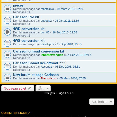
Réponses :
17
pièces
Dernier message par
mantaluxo
«
08 Mars 2013, 13:10
Réponses :
1
Carlsson Pro 80
Dernier message par
speedy2
«
03 Oct 2011, 12:59
Réponses :
8
4WD conversion kit
Dernier message par
dom03
«
16 Sep 2010, 21:53
Réponses :
1
4WS conversion kit
Dernier message par
tomolupus
«
15 Sep 2010, 19:15
Carlsson offroad conversion kit
Dernier message par
lehornetvosgien
«
14 Sep 2010, 07:17
Réponses :
2
Carlsson Comet 4x4 offroad ???
Dernier message par
Ascona1
«
08 Déc 2008, 16:51
Réponses :
8
New forum et page Carlsson
Dernier message par
Tractoricou
«
05 Mars 2008, 07:55
Nouveau sujet
19 sujets • Page
1
sur
1
Atteindre
QUI EST EN LIGNE ?