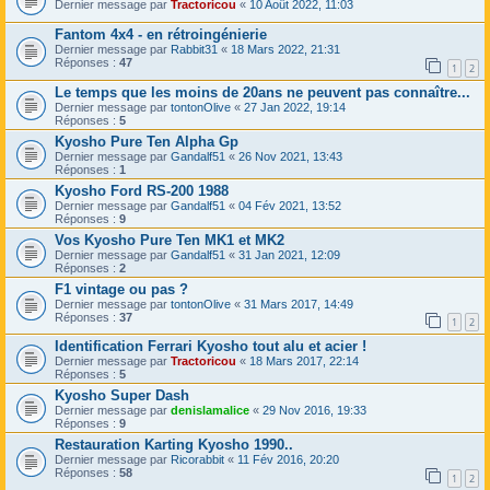
Dernier message par
Tractoricou
«
10 Août 2022, 11:03
Fantom 4x4 - en rétroingénierie
Dernier message par
Rabbit31
«
18 Mars 2022, 21:31
Réponses :
47
1
2
Le temps que les moins de 20ans ne peuvent pas connaître...
Dernier message par
tontonOlive
«
27 Jan 2022, 19:14
Réponses :
5
Kyosho Pure Ten Alpha Gp
Dernier message par
Gandalf51
«
26 Nov 2021, 13:43
Réponses :
1
Kyosho Ford RS-200 1988
Dernier message par
Gandalf51
«
04 Fév 2021, 13:52
Réponses :
9
Vos Kyosho Pure Ten MK1 et MK2
Dernier message par
Gandalf51
«
31 Jan 2021, 12:09
Réponses :
2
F1 vintage ou pas ?
Dernier message par
tontonOlive
«
31 Mars 2017, 14:49
Réponses :
37
1
2
Identification Ferrari Kyosho tout alu et acier !
Dernier message par
Tractoricou
«
18 Mars 2017, 22:14
Réponses :
5
Kyosho Super Dash
Dernier message par
denislamalice
«
29 Nov 2016, 19:33
Réponses :
9
Restauration Karting Kyosho 1990..
Dernier message par
Ricorabbit
«
11 Fév 2016, 20:20
Réponses :
58
1
2