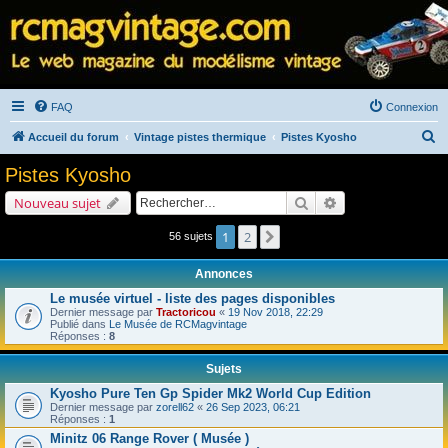
FAQ
Connexion
R
Accueil du forum
Vintage pistes thermique
Pistes Kyosho
e
Pistes Kyosho
c
Rechercher
Recherche avancé
Nouveau sujet
h
e
1
2
Suivant
56 sujets
r
Annonces
c
Le musée virtuel - liste des pages disponibles
h
Dernier message par
Tractoricou
«
19 Nov 2018, 22:29
Publié dans
Le Musée de RCMagvintage
e
Réponses :
8
r
Sujets
Kyosho Pure Ten Gp Spider Mk2 World Cup Edition
Dernier message par
zorell62
«
26 Sep 2023, 06:21
Réponses :
1
Minitz 06 Range Rover ( Musée )