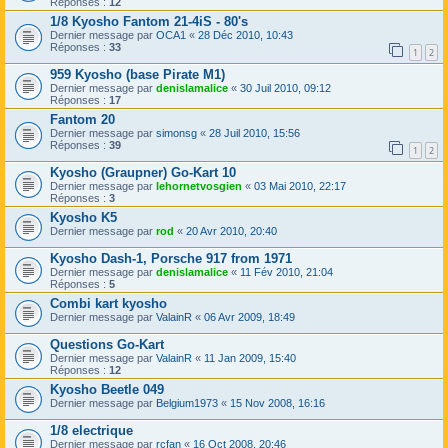
Réponses :
12
1/8 Kyosho Fantom 21-4iS - 80's
Dernier message par
OCA1
«
28 Déc 2010, 10:43
Réponses :
33
1
2
959 Kyosho (base Pirate M1)
Dernier message par
denislamalice
«
30 Juil 2010, 09:12
Réponses :
17
Fantom 20
Dernier message par
simonsg
«
28 Juil 2010, 15:56
Réponses :
39
1
2
Kyosho (Graupner) Go-Kart 10
Dernier message par
lehornetvosgien
«
03 Mai 2010, 22:17
Réponses :
3
Kyosho K5
Dernier message par
rod
«
20 Avr 2010, 20:40
Kyosho Dash-1, Porsche 917 from 1971
Dernier message par
denislamalice
«
11 Fév 2010, 21:04
Réponses :
5
Combi kart kyosho
Dernier message par
ValainR
«
06 Avr 2009, 18:49
Questions Go-Kart
Dernier message par
ValainR
«
11 Jan 2009, 15:40
Réponses :
12
Kyosho Beetle 049
Dernier message par
Belgium1973
«
15 Nov 2008, 16:16
1/8 electrique
Dernier message par
rcfan
«
16 Oct 2008, 20:46