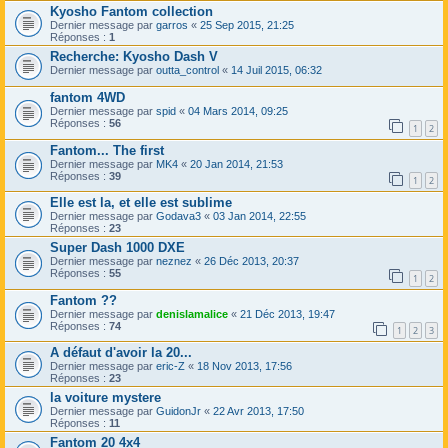
Kyosho Fantom collection
Dernier message par
garros
«
25 Sep 2015, 21:25
Réponses :
1
Recherche: Kyosho Dash V
Dernier message par
outta_control
«
14 Juil 2015, 06:32
fantom 4WD
Dernier message par
spid
«
04 Mars 2014, 09:25
Réponses :
56
1
2
Fantom... The first
Dernier message par
MK4
«
20 Jan 2014, 21:53
Réponses :
39
1
2
Elle est la, et elle est sublime
Dernier message par
Godava3
«
03 Jan 2014, 22:55
Réponses :
23
Super Dash 1000 DXE
Dernier message par
neznez
«
26 Déc 2013, 20:37
Réponses :
55
1
2
Fantom ??
Dernier message par
denislamalice
«
21 Déc 2013, 19:47
Réponses :
74
1
2
3
A défaut d'avoir la 20...
Dernier message par
eric-Z
«
18 Nov 2013, 17:56
Réponses :
23
la voiture mystere
Dernier message par
GuidonJr
«
22 Avr 2013, 17:50
Réponses :
11
Fantom 20 4x4