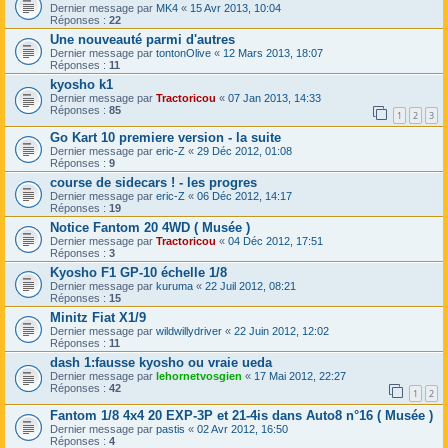
Dernier message par
MK4
«
15 Avr 2013, 10:04
Réponses :
22
Une nouveauté parmi d'autres
Dernier message par
tontonOlive
«
12 Mars 2013, 18:07
Réponses :
11
kyosho k1
Dernier message par
Tractoricou
«
07 Jan 2013, 14:33
Réponses :
85
1
2
3
Go Kart 10 premiere version - la suite
Dernier message par
eric-Z
«
29 Déc 2012, 01:08
Réponses :
9
course de sidecars ! - les progres
Dernier message par
eric-Z
«
06 Déc 2012, 14:17
Réponses :
19
Notice Fantom 20 4WD ( Musée )
Dernier message par
Tractoricou
«
04 Déc 2012, 17:51
Réponses :
3
Kyosho F1 GP-10 échelle 1/8
Dernier message par
kuruma
«
22 Juil 2012, 08:21
Réponses :
15
Minitz Fiat X1/9
Dernier message par
wildwillydriver
«
22 Juin 2012, 12:02
Réponses :
11
dash 1:fausse kyosho ou vraie ueda
Dernier message par
lehornetvosgien
«
17 Mai 2012, 22:27
Réponses :
42
1
2
Fantom 1/8 4x4 20 EXP-3P et 21-4is dans Auto8 n°16 ( Musée )
Dernier message par
pastis
«
02 Avr 2012, 16:50
Réponses :
4