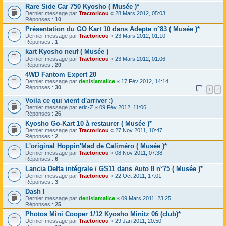
Rare Side Car 750 Kyosho ( Musée )*
Dernier message par
Tractoricou
«
28 Mars 2012, 05:03
Réponses :
10
Présentation du GO Kart 10 dans Adepte n°83 ( Musée )*
Dernier message par
Tractoricou
«
23 Mars 2012, 01:10
Réponses :
1
kart Kyosho neuf ( Musée )
Dernier message par
Tractoricou
«
23 Mars 2012, 01:06
Réponses :
20
4WD Fantom Expert 20
Dernier message par
denislamalice
«
17 Fév 2012, 14:14
Réponses :
30
1
2
Voila ce qui vient d'arriver :)
Dernier message par
eric-Z
«
09 Fév 2012, 11:06
Réponses :
26
Kyosho Go-Kart 10 à restaurer ( Musée )*
Dernier message par
Tractoricou
«
27 Nov 2011, 10:47
Réponses :
2
L'original Hoppin'Mad de Caliméro ( Musée )*
Dernier message par
Tractoricou
«
08 Nov 2011, 07:38
Réponses :
6
Lancia Delta intégrale / GS11 dans Auto 8 n°75 ( Musée )*
Dernier message par
Tractoricou
«
22 Oct 2011, 17:01
Réponses :
3
Dash I
Dernier message par
denislamalice
«
09 Mars 2011, 23:25
Réponses :
25
Photos Mini Cooper 1/12 Kyosho Minitz 06 (club)*
Dernier message par
Tractoricou
«
29 Jan 2011, 20:50