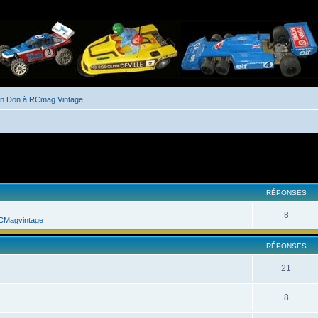
un Don à RCmag Vintage
her
cherche avancée
RÉPONSES
8
CMagvintage
RÉPONSES
21
8