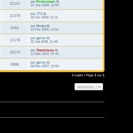
par
Producteam
22147
21 Juin 2009, 12:59
par
JTS
21370
20 Fév 2009, 21:11
par
Riroba
8262
10 Fév 2009, 12:53
par
garros
11176
22 Juil 2008, 21:48
par
Tractoricou
16170
13 Déc 2007, 07:43
par
garros
6998
06 Déc 2007, 10:50
8 sujets • Page
1
sur
1
Atteindre