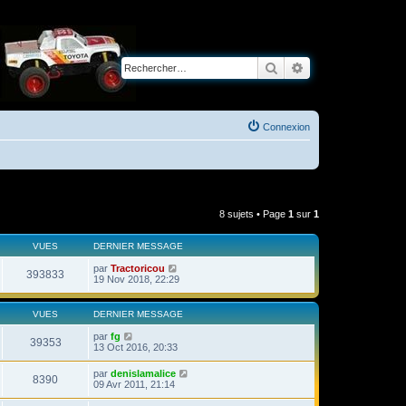
Rechercher
Recherche avancé
Connexion
8 sujets • Page
1
sur
1
VUES
DERNIER MESSAGE
par
Tractoricou
393833
19 Nov 2018, 22:29
VUES
DERNIER MESSAGE
par
fg
39353
13 Oct 2016, 20:33
par
denislamalice
8390
09 Avr 2011, 21:14