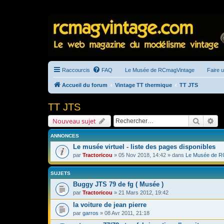
Raccourcis
FAQ
Le Musée de RCmagVintage
Faire 
Accueil du forum
Vintage TT thermique
TT JTS
TT JTS
Recherc
Re
Nouveau sujet
ANNONCES
Le musée virtuel - liste des pages disponibles
par
Tractoricou
» 05 Nov 2018, 14:42 » dans
Le Musée de R
SUJETS
Buggy JTS 79 de fg ( Musée )
par
Tractoricou
» 21 Mars 2012, 19:42
la voiture de jean pierre
par
garros
» 08 Avr 2011, 21:18