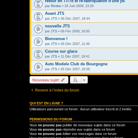
retour en 77/78 et re-fabriquation d'une jts
par
Riroba
» 18 Juin 2009, 23:26
Avant JTS
par
JTS
» 06 Déc 2007, 18:44
nouvelle JTS
par
JTS
» 06 Fév 2009, 16:00
Bienvenue !
par
JTS
» 05 Déc 2007, 11:49
Course sur glace
par
JTS
» 11 Déc 2007, 18:41
Auto Modele Club de Bourgogne
par
JTS
» 05 Déc 2007, 20:05
Nouveau sujet
Revenir à l’index du forum
QUI EST EN LIGNE ?
Utilisateurs parcourant ce forum : Aucun utilisateur inscrit et 2 invités
PERMISSIONS DU FORUM
Vous
ne pouvez pas
publier de nouveaux sujets dans ce forum
Vous
ne pouvez pas
répondre aux sujets dans ce forum
Vous
ne pouvez pas
éditer vos messages dans ce forum