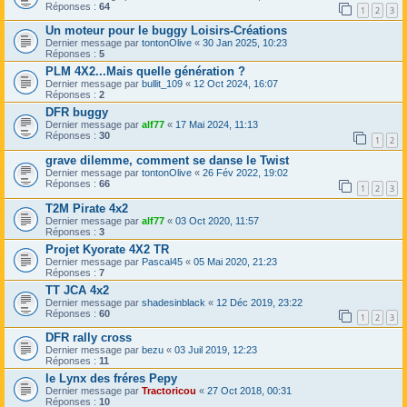
Réponses :
64
1
2
3
Un moteur pour le buggy Loisirs-Créations
Dernier message par
tontonOlive
«
30 Jan 2025, 10:23
Réponses :
5
PLM 4X2...Mais quelle génération ?
Dernier message par
bullit_109
«
12 Oct 2024, 16:07
Réponses :
2
DFR buggy
Dernier message par
alf77
«
17 Mai 2024, 11:13
Réponses :
30
1
2
grave dilemme, comment se danse le Twist
Dernier message par
tontonOlive
«
26 Fév 2022, 19:02
Réponses :
66
1
2
3
T2M Pirate 4x2
Dernier message par
alf77
«
03 Oct 2020, 11:57
Réponses :
3
Projet Kyorate 4X2 TR
Dernier message par
Pascal45
«
05 Mai 2020, 21:23
Réponses :
7
TT JCA 4x2
Dernier message par
shadesinblack
«
12 Déc 2019, 23:22
Réponses :
60
1
2
3
DFR rally cross
Dernier message par
bezu
«
03 Juil 2019, 12:23
Réponses :
11
le Lynx des fréres Pepy
Dernier message par
Tractoricou
«
27 Oct 2018, 00:31
Réponses :
10