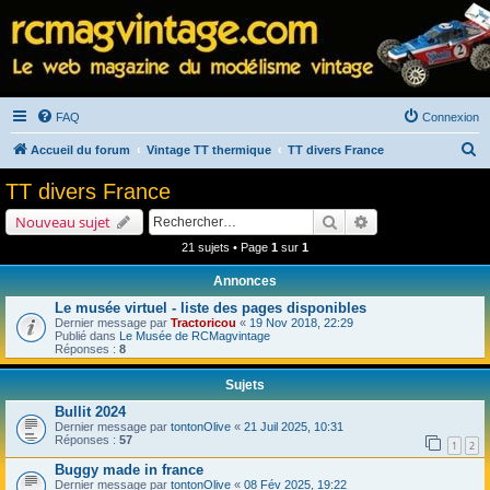
FAQ
Connexion
R
Accueil du forum
Vintage TT thermique
TT divers France
e
TT divers France
c
Rechercher
Recherche avancé
Nouveau sujet
h
21 sujets • Page
1
sur
1
e
Annonces
r
Le musée virtuel - liste des pages disponibles
c
Dernier message par
Tractoricou
«
19 Nov 2018, 22:29
h
Publié dans
Le Musée de RCMagvintage
Réponses :
8
e
Sujets
r
Bullit 2024
Dernier message par
tontonOlive
«
21 Juil 2025, 10:31
Réponses :
57
1
2
Buggy made in france
Dernier message par
tontonOlive
«
08 Fév 2025, 19:22