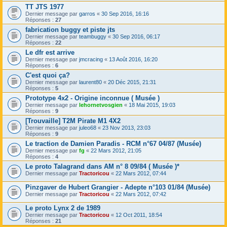
TT JTS 1977
Dernier message par
garros
«
30 Sep 2016, 16:16
Réponses :
27
fabrication buggy et piste jts
Dernier message par
teambuggy
«
30 Sep 2016, 06:17
Réponses :
22
Le dfr est arrive
Dernier message par
jmcracing
«
13 Août 2016, 16:20
Réponses :
6
C'est quoi ça?
Dernier message par
laurent80
«
20 Déc 2015, 21:31
Réponses :
5
Prototype 4x2 - Origine inconnue ( Musée )
Dernier message par
lehornetvosgien
«
18 Mai 2015, 19:03
Réponses :
9
[Trouvaille] T2M Pirate M1 4X2
Dernier message par
juleo68
«
23 Nov 2013, 23:03
Réponses :
9
Le traction de Damien Paradis - RCM n°67 04/87 (Musée)
Dernier message par
fg
«
22 Mars 2012, 21:05
Réponses :
4
Le proto Talagrand dans AM n° 8 09/84 ( Musée )*
Dernier message par
Tractoricou
«
22 Mars 2012, 07:44
Pinzgaver de Hubert Grangier - Adepte n°103 01/84 (Musée)
Dernier message par
Tractoricou
«
22 Mars 2012, 07:42
Le proto Lynx 2 de 1989
Dernier message par
Tractoricou
«
12 Oct 2011, 18:54
Réponses :
21