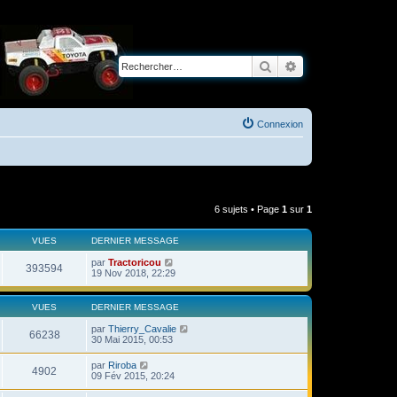
Rechercher
Recherche avancé
Connexion
6 sujets • Page
1
sur
1
VUES
DERNIER MESSAGE
par
Tractoricou
393594
19 Nov 2018, 22:29
VUES
DERNIER MESSAGE
par
Thierry_Cavalie
66238
30 Mai 2015, 00:53
par
Riroba
4902
09 Fév 2015, 20:24