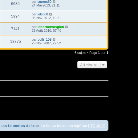
par
laurent80
6635
24 Mai 2013, 21:11
par
juleo68
5994
05 Nov 2012, 19:21
par
lehornetvosgien
7141
26 Août 2010, 07:40
par
bullit_109
18875
29 Nov 2007, 22:52
6 sujets • Page
1
sur
1
Atteindre
tous les cookies du forum
Le fuseau horaire est réglé sur
UTC+02:00