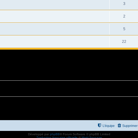
3
2
5
22
L’équipe
Supprimer 
Développé par
phpBB
® Forum Software © phpBB Limited
Traduction française officielle
©
Maël Soucaze