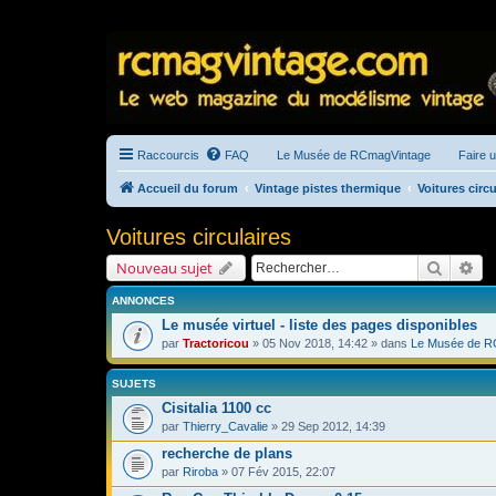
Raccourcis
FAQ
Le Musée de RCmagVintage
Faire 
Accueil du forum
Vintage pistes thermique
Voitures circu
Voitures circulaires
Recherc
Re
Nouveau sujet
ANNONCES
Le musée virtuel - liste des pages disponibles
par
Tractoricou
» 05 Nov 2018, 14:42 » dans
Le Musée de R
SUJETS
Cisitalia 1100 cc
par
Thierry_Cavalie
» 29 Sep 2012, 14:39
recherche de plans
par
Riroba
» 07 Fév 2015, 22:07