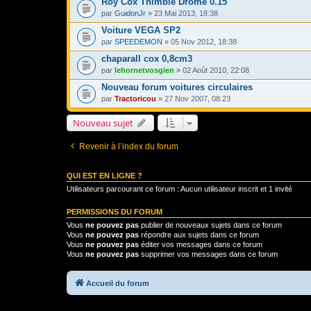
Roy Cox Thimble Drome 0.15
par
GuidonJr
» 23 Mai 2013, 18:38
Voiture VEGA SP2
par
SPEEDEMON
» 05 Nov 2012, 18:38
chaparall cox 0,8cm3
par
lehornetvosgien
» 02 Août 2010, 22:08
Nouveau forum voitures circulaires
par
Tractoricou
» 27 Nov 2007, 08:23
Nouveau sujet
Revenir à l’index du forum
QUI EST EN LIGNE ?
Utilisateurs parcourant ce forum : Aucun utilisateur inscrit et 1 invité
PERMISSIONS DU FORUM
Vous
ne pouvez pas
publier de nouveaux sujets dans ce forum
Vous
ne pouvez pas
répondre aux sujets dans ce forum
Vous
ne pouvez pas
éditer vos messages dans ce forum
Vous
ne pouvez pas
supprimer vos messages dans ce forum
Accueil du forum