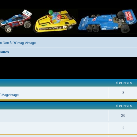
un Don à RCmag Vintage
laires
her
cherche avancée
RÉPONSES
8
CMagvintage
RÉPONSES
26
2