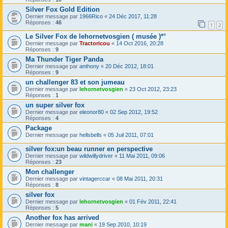
Silver Fox Gold Edition
Dernier message par
1966Rico
«
24 Déc 2017, 11:28
Réponses :
46
1
2
Le Silver Fox de lehornetvosgien ( musée )*°
Dernier message par
Tractoricou
«
14 Oct 2016, 20:28
Réponses :
9
Ma Thunder Tiger Panda
Dernier message par
anthony
«
20 Déc 2012, 18:01
Réponses :
9
un challenger 83 et son jumeau
Dernier message par
lehornetvosgien
«
23 Oct 2012, 23:23
Réponses :
1
un super silver fox
Dernier message par
eleonor80
«
02 Sep 2012, 19:52
Réponses :
4
Package
Dernier message par
hellsbells
«
05 Juil 2011, 07:01
silver fox:un beau runner en perspective
Dernier message par
wildwillydriver
«
11 Mai 2011, 09:06
Réponses :
23
Mon challenger
Dernier message par
vintagerccar
«
08 Mai 2011, 20:31
Réponses :
8
silver fox
Dernier message par
lehornetvosgien
«
01 Fév 2011, 22:41
Réponses :
5
Another fox has arrived
Dernier message par
mani
«
19 Sep 2010, 10:19