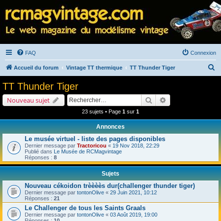
FAQ
Connexion
R
Accueil du forum
Vintage TT thermique
TT Thunder Tiger
e
TT Thunder Tiger
c
Rechercher
Recherche avancé
Nouveau sujet
h
23 sujets • Page
1
sur
1
e
Annonces
r
Le musée virtuel - liste des pages disponibles
c
Dernier message par
Tractoricou
«
19 Nov 2018, 22:29
h
Publié dans
Le Musée de RCMagvintage
Réponses :
8
e
Sujets
r
Nouveau cékoidon trèèèès dur(challenger thunder tiger)
Dernier message par
tontonOlive
«
29 Juin 2021, 10:12
Réponses :
21
Le Challenger de tous les Saints Graals
Dernier message par
tontonOlive
«
03 Août 2019, 19:00
Réponses :
10