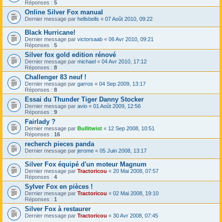
Réponses :
5
Online Silver Fox manual
Dernier message par
hellsbells
«
07 Août 2010, 09:22
Black Hurricane!
Dernier message par
victorsaab
«
06 Avr 2010, 09:21
Réponses :
5
Silver fox gold edition rénové
Dernier message par
michael
«
04 Avr 2010, 17:12
Réponses :
8
Challenger 83 neuf !
Dernier message par
garros
«
04 Sep 2009, 13:17
Réponses :
8
Essai du Thunder Tiger Danny Stocker
Dernier message par
avio
«
01 Août 2009, 12:56
Réponses :
9
Fairlady ?
Dernier message par
Bullitwist
«
12 Sep 2008, 10:51
Réponses :
16
recherch pieces panda
Dernier message par
jerome
«
05 Juin 2008, 13:17
Silver Fox équipé d'un moteur Magnum
Dernier message par
Tractoricou
«
20 Mai 2008, 07:57
Réponses :
4
Sylver Fox en pièces !
Dernier message par
Tractoricou
«
02 Mai 2008, 19:10
Réponses :
1
Silver Fox à restaurer
Dernier message par
Tractoricou
«
30 Avr 2008, 07:45