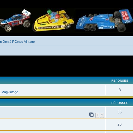
un Don à RCmag Vintage
her
cherche avancée
RÉPONSES
8
CMagvintage
RÉPONSES
35
1
2
26