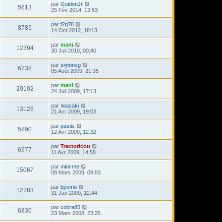
par
GuidonJr
5613
25 Fév 2014, 13:53
par
f2g78
8785
14 Oct 2012, 18:13
par
mani
12394
30 Juil 2010, 00:40
par
simonsg
6738
05 Août 2009, 21:35
par
mani
20102
24 Juil 2009, 17:13
par
Iwasaki
13126
21 Avr 2009, 19:03
par
pastis
5890
12 Avr 2009, 12:32
par
Tractoricou
6977
11 Avr 2009, 14:58
par
mini-me
15067
09 Mars 2009, 09:03
par
bycmo
12783
31 Jan 2009, 12:44
par
cobra85
6836
23 Mars 2008, 23:25