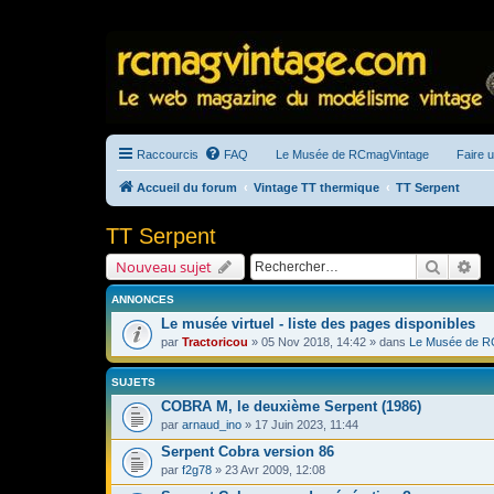
Raccourcis
FAQ
Le Musée de RCmagVintage
Faire 
Accueil du forum
Vintage TT thermique
TT Serpent
TT Serpent
Recherc
Re
Nouveau sujet
ANNONCES
Le musée virtuel - liste des pages disponibles
par
Tractoricou
» 05 Nov 2018, 14:42 » dans
Le Musée de R
SUJETS
COBRA M, le deuxième Serpent (1986)
par
arnaud_ino
» 17 Juin 2023, 11:44
Serpent Cobra version 86
par
f2g78
» 23 Avr 2009, 12:08