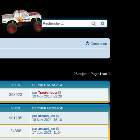
Rechercher
Recherche avancé
Connexion
26 sujets • Page
1
sur
1
VUES
DERNIER MESSAGE
par
Tractoricou
393923
19 Nov 2018, 22:29
VUES
DERNIER MESSAGE
par
arnaud_ino
981185
18 Nov 2024, 15:10
par
arnaud_ino
24388
17 Juin 2023, 11:04