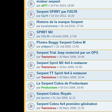
moteur serpent
par
alf77
» 24 Fév 2014, 18:09
Serpent SPIRIT par F2G78
par
f2g78
» 10 Oct 2012, 16:20
Histoire de la marque Serpent
par
kyoshomania
» 29 Juil 2010, 17:24
SPIRIT M2
par
CEL30
» 04 Août 2009, 17:56
Photos Buggy Serpent Cobra M
par
philippe27
» 22 Juil 2009, 13:55
Serpent Trial Jeep motorisé par un OPS
par
Tractoricou
» 20 Mars 2008, 19:46
Serpent Spirit M2 4x4 à restaurer
par
Tractoricou
» 10 Avr 2009, 21:43
Serpent TT Spirit 4x4 à restaurer
par
Tractoricou
» 20 Mars 2008, 19:44
Le Serpent Cobra de Producteam
par
Producteam
» 03 Oct 2008, 18:43
Serpent Cobra: Royale
par
bycmo
» 31 Jan 2009, 11:12
Serpent Cobra 4x4 première génération
par
Tractoricou
» 20 Mars 2008, 21:25