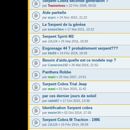
Serpent Cobra seconde génération ?
par
Tractoricou
» 22 Fév 2009, 09:02
Aide partielle
par
acprc
» 24 Nov 2021, 21:22
Le Serpent de la génèse
par
tontonOlive
» 17 Mai 2021, 10:22
Serpent Spirit M2
par
JJLUX
» 25 Sep 2011, 19:39
Engrenage 44 T probablement serpent???
par
Kiki69
» 14 Fév 2018, 18:39
Besoin d'aide,quelle est ce modele svp ?
par
Camerone192
» 26 Mai 2016, 21:52
Panthera Robbe
par
mani
» 29 Sep 2007, 14:51
Serpent Cobra Trial Jeep
par
mani
» 01 Nov 2015, 11:42
par ces dernier jours de soleil
par
rabbit87
» 17 Oct 2015, 13:36
Identification Serpent cobra
par
twister34
» 02 Oct 2014, 17:30
Serpent Cobra M Traction - 1986
par
JJLUX
» 15 Fév 2014, 08:59