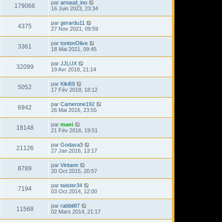
par
arnaud_ino
179066
16 Juin 2023, 23:34
par
gerardu11
4375
27 Nov 2021, 09:59
par
tontonOlive
3361
18 Mai 2021, 09:45
par
JJLUX
32099
19 Avr 2018, 21:14
par
Kiki69
5052
17 Fév 2018, 18:12
par
Camerone192
6942
26 Mai 2016, 23:55
par
mani
18148
21 Fév 2016, 19:51
par
Godava3
21126
27 Jan 2016, 13:17
par
Vintann
8789
20 Oct 2015, 20:57
par
twister34
7194
03 Oct 2014, 12:00
par
rabbit87
11568
02 Mars 2014, 21:17