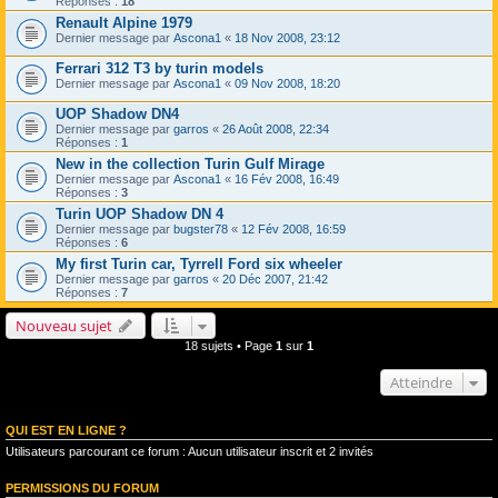
Réponses :
18
Renault Alpine 1979
Dernier message par
Ascona1
«
18 Nov 2008, 23:12
Ferrari 312 T3 by turin models
Dernier message par
Ascona1
«
09 Nov 2008, 18:20
UOP Shadow DN4
Dernier message par
garros
«
26 Août 2008, 22:34
Réponses :
1
New in the collection Turin Gulf Mirage
Dernier message par
Ascona1
«
16 Fév 2008, 16:49
Réponses :
3
Turin UOP Shadow DN 4
Dernier message par
bugster78
«
12 Fév 2008, 16:59
Réponses :
6
My first Turin car, Tyrrell Ford six wheeler
Dernier message par
garros
«
20 Déc 2007, 21:42
Réponses :
7
Nouveau sujet
18 sujets • Page
1
sur
1
Atteindre
QUI EST EN LIGNE ?
Utilisateurs parcourant ce forum : Aucun utilisateur inscrit et 2 invités
PERMISSIONS DU FORUM