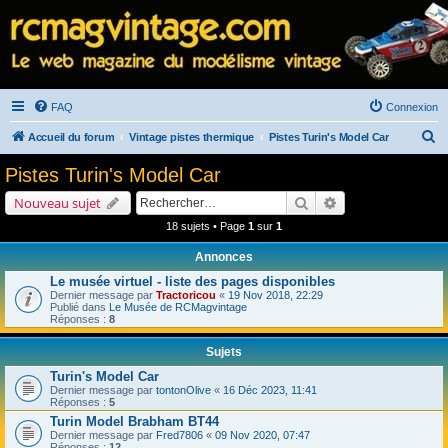
FAQ
Connexion
R
Accueil du forum
Vintage pistes thermique
Pistes Turin's Model Car
e
Pistes Turin's Model Car
c
Rechercher
Recherche avancé
Nouveau sujet
h
18 sujets • Page
1
sur
1
e
Annonces
r
Le musée virtuel - liste des pages disponibles
c
Dernier message par
Tractoricou
«
19 Nov 2018, 22:29
h
Publié dans
Le Musée de RCMagvintage
Réponses :
8
e
Sujets
r
Turin's Model Car
Dernier message par
tontonOlive
«
16 Déc 2023, 11:41
Réponses :
5
Turin Model Brabham BT44
Dernier message par
Fred7806
«
09 Nov 2020, 07:47
Réponses :
12