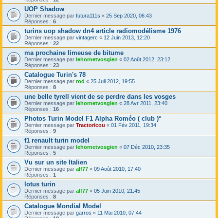
UOP Shadow
Dernier message par
futura111s
«
25 Sep 2020, 06:43
Réponses :
6
turins uop shadow dn4 article radiomodélisme 1976
Dernier message par
vintagerc
«
12 Juin 2013, 12:20
Réponses :
22
ma prochaine limeuse de bitume
Dernier message par
lehornetvosgien
«
02 Août 2012, 23:12
Réponses :
23
Catalogue Turin's 78
Dernier message par
rod
«
25 Juil 2012, 19:55
Réponses :
8
une belle tyrell vient de se perdre dans les vosges
Dernier message par
lehornetvosgien
«
28 Avr 2011, 23:40
Réponses :
16
Photos Turin Model F1 Alpha Roméo ( club )*
Dernier message par
Tractoricou
«
01 Fév 2011, 19:34
Réponses :
9
f1 renault turin model
Dernier message par
lehornetvosgien
«
07 Déc 2010, 23:35
Réponses :
5
Vu sur un site Italien
Dernier message par
alf77
«
09 Août 2010, 17:40
Réponses :
1
lotus turin
Dernier message par
alf77
«
05 Juin 2010, 21:45
Réponses :
8
Catalogue Mondial Model
Dernier message par
garros
«
11 Mai 2010, 07:44