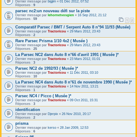
Dernier message par
bigjim
«
01 Déc 2012, 07:52
Réponses :
9
parsec nc2:un nouveau défi sur la piste
Dernier message par
lehornetvosgien
«
16 Sep 2012, 21:12
Réponses :
59
1
2
Comparatif Parsec / BMT / Serpent Auto 8 n°94 11/93 (Musée)
Dernier message par
Tractoricou
«
29 Mars 2012, 23:43
Réponses :
2
Rare Parsec Prisma 1/10 4x2 ( Musée )
Dernier message par
Tractoricou
«
29 Mars 2012, 23:43
Réponses :
25
La Parsec NC2 dans Auto 8 n°66 d'avril 1991 ( Musée )*
Dernier message par
Tractoricou
«
23 Mars 2012, 01:01
Réponses :
3
Parsec NC2 de 1992/93 ( Musée )*
Dernier message par
Tractoricou
«
11 Déc 2011, 03:10
Réponses :
10
La Parsec NC4 dans Auto 8 n°61 de novembre 1990 ( Musée )*
Dernier message par
Tractoricou
«
14 Nov 2011, 13:21
Réponses :
1
Parsec NC4 / Picco ( Musée )*
Dernier message par
Tractoricou
«
09 Oct 2011, 15:31
Réponses :
3
identification
Dernier message par
Djerpix
«
26 Nov 2010, 20:17
Réponses :
2
prisma
Dernier message par
kerso
«
28 Jan 2009, 12:53
Réponses :
6