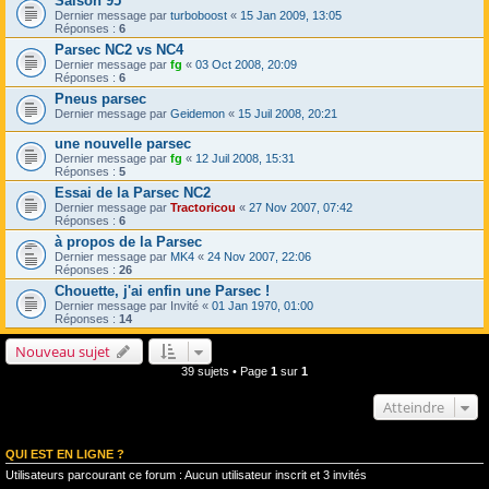
Saison 95
Dernier message par
turboboost
«
15 Jan 2009, 13:05
Réponses :
6
Parsec NC2 vs NC4
Dernier message par
fg
«
03 Oct 2008, 20:09
Réponses :
6
Pneus parsec
Dernier message par
Geidemon
«
15 Juil 2008, 20:21
une nouvelle parsec
Dernier message par
fg
«
12 Juil 2008, 15:31
Réponses :
5
Essai de la Parsec NC2
Dernier message par
Tractoricou
«
27 Nov 2007, 07:42
Réponses :
6
à propos de la Parsec
Dernier message par
MK4
«
24 Nov 2007, 22:06
Réponses :
26
Chouette, j'ai enfin une Parsec !
Dernier message par
Invité
«
01 Jan 1970, 01:00
Réponses :
14
Nouveau sujet
39 sujets • Page
1
sur
1
Atteindre
QUI EST EN LIGNE ?
Utilisateurs parcourant ce forum : Aucun utilisateur inscrit et 3 invités