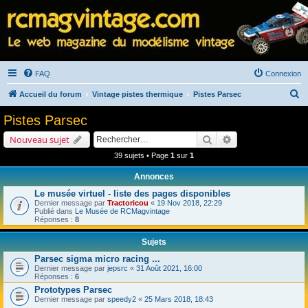
FAQ
Connexion
R
Accueil du forum
Vintage pistes thermique
Pistes Parsec
e
Pistes Parsec
c
Rechercher
Recherche avancé
Nouveau sujet
h
39 sujets • Page
1
sur
1
e
Annonces
r
Le musée virtuel - liste des pages disponibles
c
Dernier message par
Tractoricou
«
19 Nov 2018, 22:29
h
Publié dans
Le Musée de RCMagvintage
Réponses :
8
e
Sujets
r
Parsec sigma micro racing ...
Dernier message par
jepsrc
«
31 Août 2021, 16:00
Réponses :
6
Prototypes Parsec
Dernier message par
speedy2
«
25 Mars 2018, 18:43