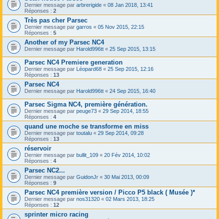
Dernier message par
arbrerigide
«
08 Jan 2018, 13:41
Réponses :
2
Très pas cher Parsec
Dernier message par
garros
«
05 Nov 2015, 22:15
Réponses :
5
Another of my Parsec NC4
Dernier message par
Harold996tt
«
25 Sep 2015, 13:15
Parsec NC4 Premiere generation
Dernier message par
Léopard68
«
25 Sep 2015, 12:16
Réponses :
13
Parsec NC4
Dernier message par
Harold996tt
«
24 Sep 2015, 16:40
Parsec Sigma NC4, première génération.
Dernier message par
peuge73
«
29 Sep 2014, 18:55
Réponses :
4
quand une moche se transforme en miss
Dernier message par
toutalu
«
29 Sep 2014, 09:28
Réponses :
13
réservoir
Dernier message par
bullit_109
«
20 Fév 2014, 10:02
Réponses :
4
Parsec NC2...
Dernier message par
GuidonJr
«
30 Mai 2013, 00:09
Réponses :
9
Parsec NC4 première version / Picco P5 black ( Musée )*
Dernier message par
nos31320
«
02 Mars 2013, 18:25
Réponses :
12
sprinter micro racing