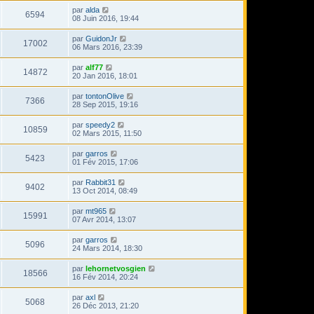
par
alda
6594
08 Juin 2016, 19:44
par
GuidonJr
17002
06 Mars 2016, 23:39
par
alf77
14872
20 Jan 2016, 18:01
par
tontonOlive
7366
28 Sep 2015, 19:16
par
speedy2
10859
02 Mars 2015, 11:50
par
garros
5423
01 Fév 2015, 17:06
par
Rabbit31
9402
13 Oct 2014, 08:49
par
mt965
15991
07 Avr 2014, 13:07
par
garros
5096
24 Mars 2014, 18:30
par
lehornetvosgien
18566
16 Fév 2014, 20:24
par
axl
5068
26 Déc 2013, 21:20