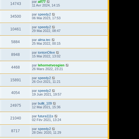
par
alf77
14743
11 Avr 2024, 14:15
par
speedy2
34500
06 Mai 2023, 17:53
par
speedy2
10461
29 Mai 2022, 08:47
par
alma.tec
5884
25 Mai 2022, 00:15
par
tontonOlive
8948
15 Mai 2022, 13:02
par
lehornetvosgien
4468
26 Mars 2022, 23:21
par
speedy2
15891
26 Oct 2021, 11:21
par
speedy2
4054
19 Juin 2021, 19:57
par
bullit_109
24975
12 Mai 2021, 15:36
par
futura111s
21040
02 Fév 2021, 13:24
par
speedy2
8717
28 Déc 2020, 11:29