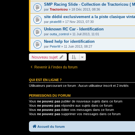
SMP Racing Slide - Collection de Tractoricou ( 
par
Tractoricou
» 18 Déc 2013, 08:36
site dédié exclusivement a la piste clasique vint
par
pirate88
» 17 Nov 2013, 07:30
Unknown RC Car - Identification
par
outta_control
» 11 Juil 2013, 11:01
Need help for identification
par
PeterM
» 11 Juin 2013, 08:27
Nouveau sujet
Revenir à l’index du forum
QUI EST EN LIGNE ?
Utilisateurs parcourant ce forum : Aucun utilisateur inscrit et 2 invités
PERMISSIONS DU FORUM
Vous
ne pouvez pas
publier de nouveaux sujets dans ce forum
Vous
ne pouvez pas
répondre aux sujets dans ce forum
Vous
ne pouvez pas
éditer vos messages dans ce forum
Vous
ne pouvez pas
supprimer vos messages dans ce forum
Accueil du forum