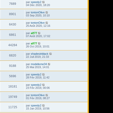
par
speedy2
7689
04 Déc 2020, 18:20
par
tontonOlive
8901
03 Sep 2020, 10:10
par
tontonOlive
6430
25 Août 2020, 12:16
par
alf77
6861
07 Août 2020, 17:02
par
alf77
44284
26 Oct 2019, 10:01
par
shadesinblack
6820
22 Juil 2019, 21:33
par
modelisme34
9188
25 Mai 2019, 14:01
par
speedy2
5696
28 Fév 2019, 11:42
par
speedy2
18181
23 Fév 2019, 00:06
par
tontonOlive
19749
01 Fév 2019, 08:27
par
speedy2
11725
15 Jan 2019, 10:56