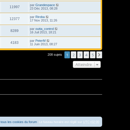
par
Grandespace
11997
23 Déc 2013, 08:28
par
Riroba
12377
17 Nov 2013, 11:26
par
outta_control
8289
16 Juil 2013, 18:21
par
PeterM
4183
11 Juin 2013, 08:27
1
2
3
4
5
Suivant
208 sujets
Atteindre
tous les cookies du forum
Le fuseau horaire est réglé sur
UTC+02:00