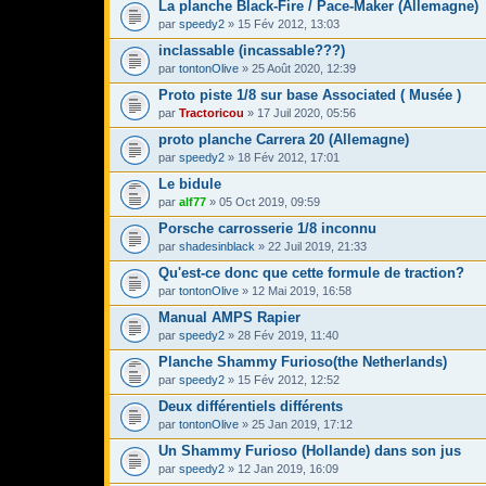
La planche Black-Fire / Pace-Maker (Allemagne)
par
speedy2
» 15 Fév 2012, 13:03
inclassable (incassable???)
par
tontonOlive
» 25 Août 2020, 12:39
Proto piste 1/8 sur base Associated ( Musée )
par
Tractoricou
» 17 Juil 2020, 05:56
proto planche Carrera 20 (Allemagne)
par
speedy2
» 18 Fév 2012, 17:01
Le bidule
par
alf77
» 05 Oct 2019, 09:59
Porsche carrosserie 1/8 inconnu
par
shadesinblack
» 22 Juil 2019, 21:33
Qu'est-ce donc que cette formule de traction?
par
tontonOlive
» 12 Mai 2019, 16:58
Manual AMPS Rapier
par
speedy2
» 28 Fév 2019, 11:40
Planche Shammy Furioso(the Netherlands)
par
speedy2
» 15 Fév 2012, 12:52
Deux différentiels différents
par
tontonOlive
» 25 Jan 2019, 17:12
Un Shammy Furioso (Hollande) dans son jus
par
speedy2
» 12 Jan 2019, 16:09