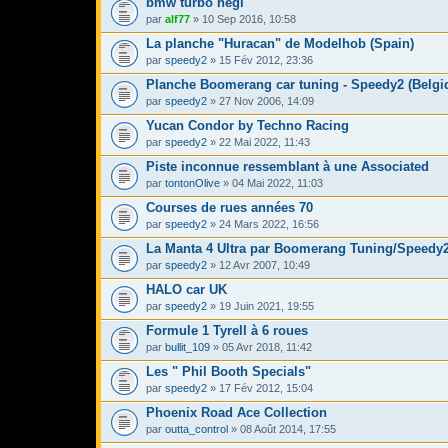
bmw turbo hegi
par
alf77
» 10 Sep 2016, 10:58
La planche "Huracan" de Modelhob (Spain)
par
speedy2
» 15 Fév 2012, 23:36
Planche Boomerang car tuning - Speedy2 (Belgi
par
speedy2
» 27 Nov 2006, 14:09
Yucan Condor by Techno Racing
par
speedy2
» 22 Mai 2022, 11:43
Piste inconnue ressemblant à une Associated
par
tontonOlive
» 04 Mai 2022, 11:03
Courses de rues années 70
par
speedy2
» 24 Mars 2022, 16:56
La Manta 4 Ultra par Boomerang Tuning/Speedy2
par
speedy2
» 12 Avr 2007, 10:49
HALO car UK
par
speedy2
» 19 Juin 2021, 19:55
Formule 1 Tyrell à 6 roues
par
bullit_109
» 05 Avr 2018, 11:42
Les " Phil Booth Specials"
par
speedy2
» 17 Fév 2012, 15:04
Phoenix Road Ace Collection
par
outta_control
» 08 Août 2014, 17:55