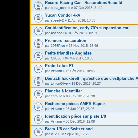
Record Racing Car - Restoration/Rebuild
par
outta_control
» 07 Oct 2013, 21:12
Yucan Condor 4x4
par
speedy2
» 11 Avr 2018, 18:35
Car identification, early 70's suspension car
par
Ascona1
» 04 Fév 2018, 10:19
Premiere restauration
par
1966Rico
» 17 Nov 2015, 15:46
Petite friandise Anglaise
par
CNJJ0
» 04 Mai 2017, 18:33
Proto Lotus F1
par
Vintann
» 16 Fév 2017, 18:46
Deutsch hackbrett : qu'est-ce que c'est(planche 
par
tontonOlive
» 19 Déc 2016, 20:27
Planche à identifier
par
carnute
» 09 Fév 2017, 20:38
Recherche pièces AMPS Rapier
par
Vintann
» 26 Jan 2017, 23:06
Identification pièce sur piste 1/8
par
Vintann
» 08 Déc 2016, 12:09
Brem 1/8 car Switzerland
par
V12
» 28 Sep 2016, 17:22