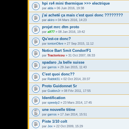
hpi rs4 mini thermique >>> electrique
par
alda
» 06 Juin 2016, 19:38
j'ai acheté ça mais c'est quoi donc ????????
par
akiro
» 04 Mars 2016, 14:23
projet mrc dtm proto
par
alf77
» 08 Jan 2016, 19:42
Qu'est-ce donc?
par
tontonOlive
» 27 Sep 2015, 11:12
Notice Bart Smit Condor/F1
par
Tractoricou
» 31 Oct 2007, 06:33
spadaro ,la belle suisse
par
garros
» 29 Jan 2015, 11:43
C'est quoi donc??
par
Rabbit31
» 02 Oct 2014, 20:37
Proto Guidonnet Sr
par
GuidonJr
» 08 Fév 2011, 17:55
Identification
par
speedy2
» 23 Mars 2014, 17:45
une nouvelle titine
par
garros
» 17 Jan 2014, 15:51
Piste 1/10 colt
par
Jex
» 22 Oct 2009, 15:29