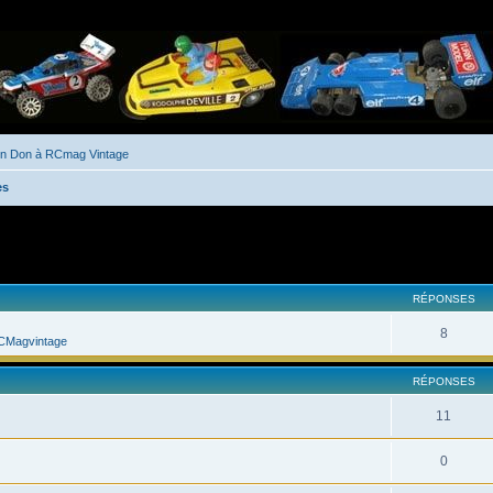
un Don à RCmag Vintage
es
her
cherche avancée
RÉPONSES
8
CMagvintage
RÉPONSES
11
0