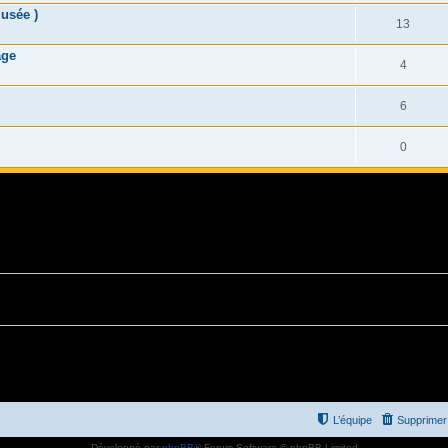
Musée )
13
age
4
6
0
L’équipe
Supprimer 
Développé par
phpBB
® Forum Software © phpBB Limited