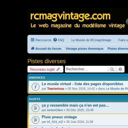
Raccourcis
FAQ
Le Musée de RCmagVintage
Faire 
Accueil du forum
Vintage pistes thermique
Pistes divers
Pistes diverses
Recherc
Re
Nouveau sujet
ANNONCES
Le musée virtuel - liste des pages disponibles
par
Tractoricou
» 05 Nov 2018, 14:42 » dans
Le Musée de R
SUJETS
ça y ressemble mais ça n'en est pas...
par
tontonOlive
» 30 Déc 2025, 15:48
Pluie pneus vintage
par
trf_414_m2
» 30 Juin 2024, 11:38