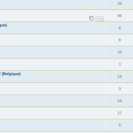
26
46
1
2
que)
8
9
10
3
 (Belgique)
16
3
24
27
5