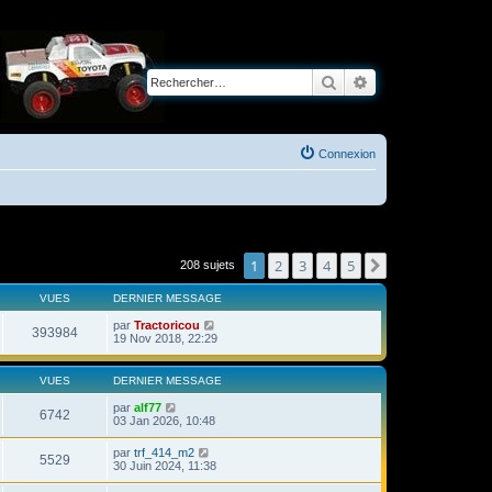
Rechercher
Recherche avancé
Connexion
1
2
3
4
5
Suivant
208 sujets
VUES
DERNIER MESSAGE
par
Tractoricou
393984
19 Nov 2018, 22:29
VUES
DERNIER MESSAGE
par
alf77
6742
03 Jan 2026, 10:48
par
trf_414_m2
5529
30 Juin 2024, 11:38