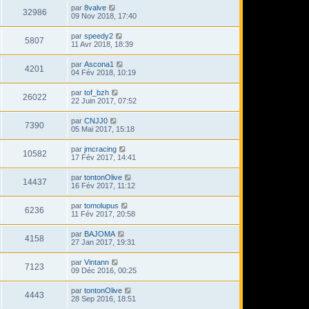
par
8valve
32986
09 Nov 2018, 17:40
par
speedy2
5807
11 Avr 2018, 18:39
par
Ascona1
4201
04 Fév 2018, 10:19
par
tof_bzh
26022
22 Juin 2017, 07:52
par
CNJJ0
7390
05 Mai 2017, 15:18
par
jmcracing
10582
17 Fév 2017, 14:41
par
tontonOlive
14437
16 Fév 2017, 11:12
par
tomolupus
6236
11 Fév 2017, 20:58
par
BAJOMA
4158
27 Jan 2017, 19:31
par
Vintann
7123
09 Déc 2016, 00:25
par
tontonOlive
4443
28 Sep 2016, 18:51