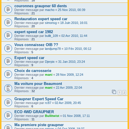
Réponses :
16
couronnes graupner 60 dents
Dernier message par
macho
«
25 Nov 2010, 00:39
Réponses :
21
Restauration expert speed car
Dernier message par
simonsg
«
18 Juin 2010, 16:01
Réponses :
20
expert speed car 1982
Dernier message par
bullit_109
«
02 Avr 2010, 11:44
Réponses :
21
Vous connaissez OIB ??
Dernier message par
landjump78
«
10 Fév 2010, 00:12
Réponses :
5
Expert speed car
Dernier message par
Djerpix
«
31 Jan 2010, 23:24
Réponses :
9
Choix de carrosserie
Dernier message par
mani
«
28 Nov 2009, 12:24
Réponses :
4
Ma voiture pour Beaumont
Dernier message par
mani
«
22 Avr 2009, 22:04
Réponses :
32
1
2
Graupner Expert Speed Car
Dernier message par
rc87
«
02 Avr 2009, 20:45
Réponses :
6
ECO 4WD GRAUPNER
Dernier message par
Bullitwist
«
01 Nov 2008, 17:11
Réponses :
11
Ma premiere piste graupner
Dernier message par
garros
«
04 Oct 2008, 19:37