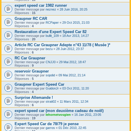
expert speed car 1982 runner
Dernier message par
neznez
«
28 Juin 2016, 20:25
Réponses :
15
Graupner RC CAR
Dernier message par
RCPaper
«
29 Oct 2015, 21:03
Réponses :
4
Restauration d'une Expert Speed Car 82
Dernier message par
bullit_109
«
18 Avr 2013, 14:27
Réponses :
20
Article RC Car Graupner Adepte n°43 11/78 ( Musée )*
Dernier message par
bezu
«
28 Juin 2012, 23:37
Réponses :
6
RC Car Graupner
Dernier message par
CNJJ0
«
29 Mai 2012, 18:47
Réponses :
9
reservoir Graupner
Dernier message par
sopdid
«
09 Mai 2012, 21:14
Réponses :
5
Graupner Expert Speed Car
Dernier message par
GuidonJr
«
03 Oct 2011, 11:20
Réponses :
4
Surprise Allemande !
Dernier message par
strati02
«
11 Mars 2011, 12:34
Réponses :
6
expert speed car (mon deuxième cadeau de noël)
Dernier message par
lehornetvosgien
«
16 Jan 2011, 23:05
Réponses :
19
Expert Speed Car de 78/79 je pense
Dernier message par
garros
«
01 Déc 2010, 22:45