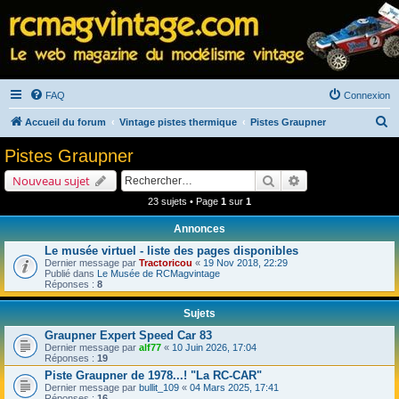
FAQ
Connexion
R
Accueil du forum
Vintage pistes thermique
Pistes Graupner
e
Pistes Graupner
c
Rechercher
Recherche avancé
Nouveau sujet
h
23 sujets • Page
1
sur
1
e
Annonces
r
Le musée virtuel - liste des pages disponibles
c
Dernier message par
Tractoricou
«
19 Nov 2018, 22:29
h
Publié dans
Le Musée de RCMagvintage
Réponses :
8
e
Sujets
r
Graupner Expert Speed Car 83
Dernier message par
alf77
«
10 Juin 2026, 17:04
Réponses :
19
Piste Graupner de 1978...! "La RC-CAR"
Dernier message par
bullit_109
«
04 Mars 2025, 17:41
Réponses :
16