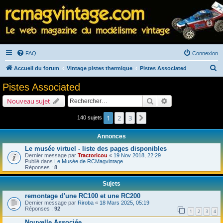
FAQ
Connexion
R
Accueil du forum
Vintage pistes thermique
Pistes Associated
e
Pistes Associated
c
Rechercher
Recherche avancé
Nouveau sujet
h
e
1
2
3
Suivant
140 sujets
r
Annonces
c
Le musée virtuel - liste des pages disponibles
h
Dernier message par
Tractoricou
«
19 Nov 2018, 22:29
Publié dans
Le Musée de RCMagvintage
e
Réponses :
8
r
Sujets
remontage d'une RC100 et une RC200
Dernier message par
Riroba
«
18 Mars 2025, 05:19
Réponses :
92
1
2
3
4
Nouvelle Associée