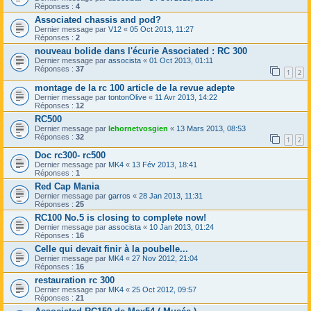
Réponses :
4
Associated chassis and pod?
Dernier message par
V12
«
05 Oct 2013, 11:27
Réponses :
2
nouveau bolide dans l'écurie Associated : RC 300
Dernier message par
assocista
«
01 Oct 2013, 01:11
Réponses :
37
1
2
montage de la rc 100 article de la revue adepte
Dernier message par
tontonOlive
«
11 Avr 2013, 14:22
Réponses :
12
RC500
Dernier message par
lehornetvosgien
«
13 Mars 2013, 08:53
Réponses :
32
1
2
Doc rc300- rc500
Dernier message par
MK4
«
13 Fév 2013, 18:41
Réponses :
1
Red Cap Mania
Dernier message par
garros
«
28 Jan 2013, 11:31
Réponses :
25
RC100 No.5 is closing to complete now!
Dernier message par
assocista
«
10 Jan 2013, 01:24
Réponses :
16
Celle qui devait finir à la poubelle...
Dernier message par
MK4
«
27 Nov 2012, 21:04
Réponses :
16
restauration rc 300
Dernier message par
MK4
«
25 Oct 2012, 09:57
Réponses :
21