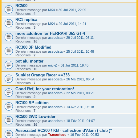
RC500
Dernier message par
MK4
«
30 Juil 2011, 22:09
Réponses :
4
RC1 replica
Dernier message par
MK4
«
29 Juil 2011, 14:21
Réponses :
3
more addition for FERRARI 365 GT-4
Dernier message par
assocista
«
29 Juil 2011, 08:11
Réponses :
16
RC300 3P Modified
Dernier message par
assocista
«
25 Juil 2011, 10:48
Réponses :
2
pot alu monter
Dernier message par
eric-Z
«
01 Juil 2011, 19:45
Réponses :
10
Sunkist Orange Racer ==333
Dernier message par
assocista
«
26 Mai 2011, 06:54
Réponses :
7
Good Ref, for your restoration!
Dernier message par
assocista
«
22 Mai 2011, 00:29
Réponses :
2
RC100 SP edition
Dernier message par
assocista
«
14 Avr 2011, 06:18
Réponses :
7
RC500 2WD Lowrider
Dernier message par
assocista
«
18 Fév 2011, 01:07
Réponses :
16
Associated RC200 / KB - collection d'Alain ( club )*
Dernier message par
Tractoricou
«
16 Fév 2011, 00:53