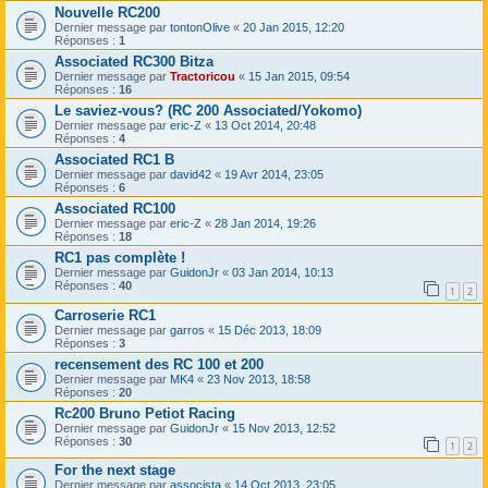
Nouvelle RC200
Dernier message par
tontonOlive
«
20 Jan 2015, 12:20
Réponses :
1
Associated RC300 Bitza
Dernier message par
Tractoricou
«
15 Jan 2015, 09:54
Réponses :
16
Le saviez-vous? (RC 200 Associated/Yokomo)
Dernier message par
eric-Z
«
13 Oct 2014, 20:48
Réponses :
4
Associated RC1 B
Dernier message par
david42
«
19 Avr 2014, 23:05
Réponses :
6
Associated RC100
Dernier message par
eric-Z
«
28 Jan 2014, 19:26
Réponses :
18
RC1 pas complète !
Dernier message par
GuidonJr
«
03 Jan 2014, 10:13
Réponses :
40
1
2
Carroserie RC1
Dernier message par
garros
«
15 Déc 2013, 18:09
Réponses :
3
recensement des RC 100 et 200
Dernier message par
MK4
«
23 Nov 2013, 18:58
Réponses :
20
Rc200 Bruno Petiot Racing
Dernier message par
GuidonJr
«
15 Nov 2013, 12:52
Réponses :
30
1
2
For the next stage
Dernier message par
assocista
«
14 Oct 2013, 23:05