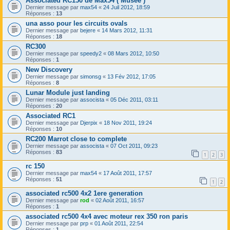
Associated RC150 de Max54 ( Musée )
Dernier message par
max54
«
24 Juil 2012, 18:59
Réponses :
13
una asso pour les circuits ovals
Dernier message par
bejere
«
14 Mars 2012, 11:31
Réponses :
18
RC300
Dernier message par
speedy2
«
08 Mars 2012, 10:50
Réponses :
1
New Discovery
Dernier message par
simonsg
«
13 Fév 2012, 17:05
Réponses :
8
Lunar Module just landing
Dernier message par
assocista
«
05 Déc 2011, 03:11
Réponses :
20
Associated RC1
Dernier message par
Djerpix
«
18 Nov 2011, 19:24
Réponses :
10
RC200 Marrot close to complete
Dernier message par
assocista
«
07 Oct 2011, 09:23
Réponses :
83
1
2
3
rc 150
Dernier message par
max54
«
17 Août 2011, 17:57
Réponses :
51
1
2
associated rc500 4x2 1ere generation
Dernier message par
rod
«
02 Août 2011, 16:57
Réponses :
1
associated rc500 4x4 avec moteur rex 350 ron paris
Dernier message par
prp
«
01 Août 2011, 22:54
Réponses :
1