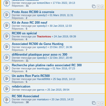
Dernier message par
tontonOlive
«
17 Fév 2022, 19:13
Réponses :
31
1
2
Proto Asso RC300 à courroie
Dernier message par
speedy2
«
01 Mars 2019, 11:31
Réponses :
2
Kit de Asso RC 200 neuf
Dernier message par
speedy2
«
30 Jan 2019, 12:33
Réponses :
5
RC300 us spécial
Dernier message par
Tractoricou
«
24 Jan 2019, 09:39
Réponses :
6
Associated RC500 de Gene Husting
Dernier message par
speedy2
«
23 Déc 2017, 16:36
Réponses :
7
différentiel plastique pour asso rc 300
Dernier message par
speedy2
«
22 Déc 2017, 20:49
Réponses :
11
Recherche plan platine radio associated RC 300
Dernier message par
teambuggy
«
01 Nov 2016, 07:23
Réponses :
6
Un autre Ron Paris RC500
Dernier message par
Harold996tt
«
25 Sep 2015, 14:13
Réponses :
5
refabrication
Dernier message par
garros
«
25 Jan 2015, 09:54
RC 500 Associated
Dernier message par
mantaluxo
«
20 Jan 2015, 14:22
Réponses :
38
1
2