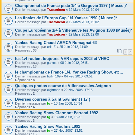
Championnat de France piste 1/4 à Gergovie 1997 ( Musée )*
Dernier message par
Tractoricou
«
12 Mars 2013, 19:04
Les finales de l'Europa Cup 1/4 Yankee 1990 ( Musée )*
Dernier message par
Tractoricou
«
12 Mars 2013, 19:02
Coupe Européenne 1/4 à Villeneuve les Avignon 1990 (Musée)*
Dernier message par
Tractoricou
«
12 Mars 2013, 19:00
Yankee Racing Chaud ARMCA Romagnat 63
Dernier message par
eric-Z
«
25 Juin 2012, 11:09
Réponses :
38
1
2
les 1:4 roulent toujours, VHR depuis 2003 et VHRC
Dernier message par
garros
«
08 Juin 2012, 08:51
Réponses :
13
le championnat de France 1/4, Yankee Racing Show, etc...
Dernier message par
bullit_109
«
04 Fév 2010, 09:51
Réponses :
8
Quelques photos course de Villeneuve-les-Avignon
Dernier message par
eightman
«
22 Nov 2008, 17:15
Réponses :
2
Diverses courses à Saint Savinient ( 17 )
Dernier message par
fg
«
13 Jan 2008, 18:34
Réponses :
4
Yankee Racing Show Clermont Ferrand 1992
Dernier message par
fg
«
13 Jan 2008, 18:31
Réponses :
3
Yankee Racing Show Moulins 1992
Dernier message par
fg
«
27 Nov 2007, 13:51
Réponses :
15