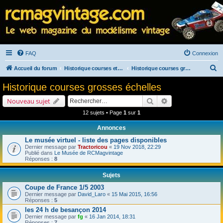
FAQ
Connexion
R
Accueil du forum
Historique courses et salons
Historique courses grosses échelles
e
Historique courses grosses échelles
c
Rechercher
Recherche avancé
Nouveau sujet
h
12 sujets • Page
1
sur
1
e
Annonces
r
Le musée virtuel - liste des pages disponibles
c
Dernier message par
Tractoricou
«
19 Nov 2018, 22:29
h
Publié dans
Le Musée de RCMagvintage
Réponses :
8
e
Sujets
r
Coupe de France 1/5 2003
Dernier message par
David_Laro
«
15 Mai 2015, 16:56
Réponses :
5
les 24 h de besançon 2014
Dernier message par
fg
«
16 Jan 2014, 18:31
Réponses :
7