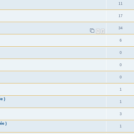
11
17
34
1
2
6
0
0
0
1
e )
1
3
ée )
1