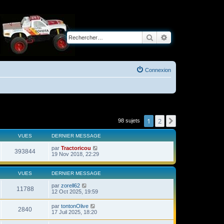
Rechercher
Recherche avancé
Connexion
1
2
Suivant
98 sujets
VUES
DERNIER MESSAGE
par
Tractoricou
393844
19 Nov 2018, 22:29
VUES
DERNIER MESSAGE
par
zorell62
11788
12 Oct 2025, 19:59
par
tontonOlive
2840
17 Juil 2025, 18:20