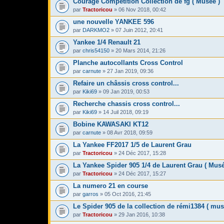
Courage Compétition Collection de fg ( Musée )
par
Tractoricou
» 06 Nov 2018, 00:42
une nouvelle YANKEE 596
par
DARKMO2
» 07 Juin 2012, 20:41
Yankee 1/4 Renault 21
par
chris54150
» 20 Mars 2014, 21:26
Planche autocollants Cross Control
par
carnute
» 27 Jan 2019, 09:36
Refaire un châssis cross control...
par
Kiki69
» 09 Jan 2019, 00:53
Recherche chassis cross control...
par
Kiki69
» 14 Juil 2018, 09:19
Bobine KAWASAKI KT12
par
carnute
» 08 Avr 2018, 09:59
La Yankee FF2017 1/5 de Laurent Grau
par
Tractoricou
» 24 Déc 2017, 15:28
La Yankee Spider 905 1/4 de Laurent Grau ( Musé
par
Tractoricou
» 24 Déc 2017, 15:27
La numero 21 en course
par
garros
» 05 Oct 2016, 21:45
Le Spider 905 de la collection de rémi1384 ( mus
par
Tractoricou
» 29 Jan 2016, 10:38