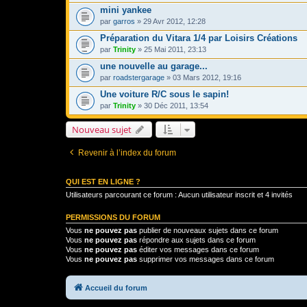
mini yankee
par
garros
» 29 Avr 2012, 12:28
Préparation du Vitara 1/4 par Loisirs Créations
par
Trinity
» 25 Mai 2011, 23:13
une nouvelle au garage...
par
roadstergarage
» 03 Mars 2012, 19:16
Une voiture R/C sous le sapin!
par
Trinity
» 30 Déc 2011, 13:54
Nouveau sujet
Revenir à l’index du forum
QUI EST EN LIGNE ?
Utilisateurs parcourant ce forum : Aucun utilisateur inscrit et 4 invités
PERMISSIONS DU FORUM
Vous
ne pouvez pas
publier de nouveaux sujets dans ce forum
Vous
ne pouvez pas
répondre aux sujets dans ce forum
Vous
ne pouvez pas
éditer vos messages dans ce forum
Vous
ne pouvez pas
supprimer vos messages dans ce forum
Accueil du forum