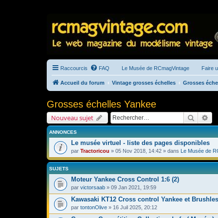
Raccourcis
FAQ
Le Musée de RCmagVintage
Faire 
Accueil du forum
Vintage grosses échelles
Grosses éche
Grosses échelles Yankee
Recherc
Re
Nouveau sujet
ANNONCES
Le musée virtuel - liste des pages disponibles
par
Tractoricou
» 05 Nov 2018, 14:42 » dans
Le Musée de R
SUJETS
Moteur Yankee Cross Control 1:6 (2)
par
victorsaab
» 09 Jan 2021, 19:59
Kawasaki KT12 Cross control Yankee et Brushle
par
tontonOlive
» 16 Juil 2025, 20:12