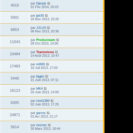
par
Djerpix
4010
01 Fév 2014, 20:23
par
jpb30
5001
16 Nov 2013, 23:25
par
JJLUX
6853
06 Nov 2013, 20:36
par
Producteam
11043
28 Oct 2013, 14:00
par
Tractoricou
10484
14 Août 2013, 10:47
par
mt965
17483
10 Juil 2013, 17:03
par
bigjim
5440
21 Juin 2013, 07:11
par
MK4
16123
20 Juin 2013, 14:00
par
remi1384
6305
02 Juin 2013, 17:25
par
garros
24871
01 Avr 2013, 21:17
par
neznez
5814
30 Mars 2013, 18:44