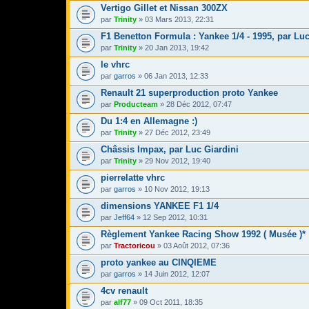
Vertigo Gillet et Nissan 300ZX
par
Trinity
» 03 Mars 2013, 22:31
F1 Benetton Formula : Yankee 1/4 - 1995, par Luc
par
Trinity
» 20 Jan 2013, 19:42
le vhrc
par
garros
» 06 Jan 2013, 12:33
Renault 21 superproduction proto Yankee
par
Producteam
» 28 Déc 2012, 07:47
Du 1:4 en Allemagne :)
par
Trinity
» 27 Déc 2012, 23:49
Châssis Impax, par Luc Giardini
par
Trinity
» 29 Nov 2012, 19:40
pierrelatte vhrc
par
garros
» 10 Nov 2012, 19:13
dimensions YANKEE F1 1/4
par
Jeff64
» 12 Sep 2012, 10:31
Règlement Yankee Racing Show 1992 ( Musée )*
par
Tractoricou
» 03 Août 2012, 07:36
proto yankee au CINQIEME
par
garros
» 14 Juin 2012, 12:07
4cv renault
par
alf77
» 09 Oct 2011, 18:35