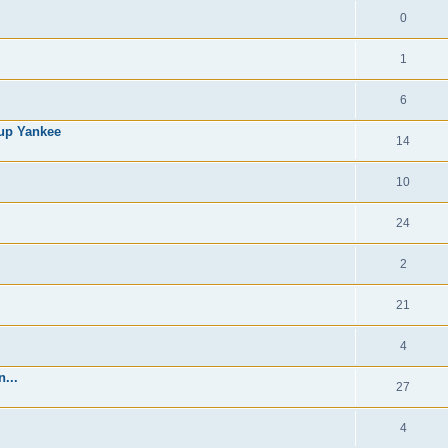
0
1
6
cup Yankee
14
10
24
2
21
4
...
27
4