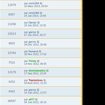
par
remi1384
11679
10 Mars 2013, 20:54
par
remi1384
8307
24 Jan 2013, 13:59
par
Djerpix
11036
10 Jan 2013, 13:20
par
garros
10513
07 Jan 2013, 20:27
par
garros
4602
28 Déc 2012, 20:58
par
Nunavut
10764
30 Nov 2012, 17:52
par
Trinity
7532
14 Nov 2012, 09:05
par
denislamalice
13179
17 Sep 2012, 19:29
par
Tractoricou
4253
03 Août 2012, 21:22
par
garros
4342
14 Juin 2012, 12:07
par
alf77
36597
04 Juin 2012, 20:15