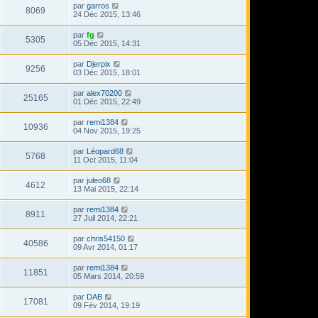
par
garros
8069
24 Déc 2015, 13:46
par
fg
5305
05 Déc 2015, 14:31
par
Djerpix
9256
03 Déc 2015, 18:01
par
alex70200
25165
01 Déc 2015, 22:49
par
remi1384
10936
04 Nov 2015, 19:25
par
Léopard68
5768
11 Oct 2015, 11:04
par
juleo68
4612
13 Mai 2015, 22:14
par
remi1384
8911
27 Juil 2014, 22:21
par
chris54150
40586
09 Avr 2014, 01:17
par
remi1384
11851
05 Mars 2014, 20:59
par
DAB
17081
09 Fév 2014, 19:19