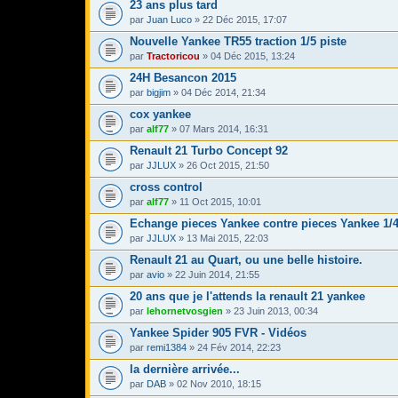
23 ans plus tard
par
Juan Luco
» 22 Déc 2015, 17:07
Nouvelle Yankee TR55 traction 1/5 piste
par
Tractoricou
» 04 Déc 2015, 13:24
24H Besancon 2015
par
bigjim
» 04 Déc 2014, 21:34
cox yankee
par
alf77
» 07 Mars 2014, 16:31
Renault 21 Turbo Concept 92
par
JJLUX
» 26 Oct 2015, 21:50
cross control
par
alf77
» 11 Oct 2015, 10:01
Echange pieces Yankee contre pieces Yankee 1/
par
JJLUX
» 13 Mai 2015, 22:03
Renault 21 au Quart, ou une belle histoire.
par
avio
» 22 Juin 2014, 21:55
20 ans que je l'attends la renault 21 yankee
par
lehornetvosgien
» 23 Juin 2013, 00:34
Yankee Spider 905 FVR - Vidéos
par
remi1384
» 24 Fév 2014, 22:23
la dernière arrivée...
par
DAB
» 02 Nov 2010, 18:15