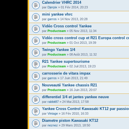
Calendrier VHRC 2014
par
Djerpix
» 01 Fév 2014, 20:23
mini yankee vhrc
par
garros
» 14 Nov 2013, 20:28
Vidéo Cross control Yankee
par
Producteam
» 05 Nov 2013, 11:34
Vidéo cross control cup et R21 Europa control 
par
Producteam
» 01 Oct 2013, 19:39
Twingo Yankee 1/4
par
Producteam
» 08 Août 2013, 11:32
R21 Yankee supertourisme
par
Producteam
» 02 Juil 2013, 19:23
carrosserie de vitara impax
par
garros
» 17 Juin 2013, 21:49
Nouveauté Yankee chassis R21
par
Producteam
» 16 Juin 2013, 20:07
differentiel 1/4 et jantes yankee neuve
par
rabbit87
» 24 Mai 2013, 17:58
Yankee Cross Control Kawasaki KT12 par passion
par
Vintage
» 16 Fév 2010, 16:33
Diametre piston Kawasaki KT12
par
neznez
» 29 Mars 2013, 18:50