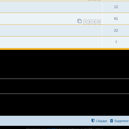
12
91
1
2
3
4
22
7
L’équipe
Supprimer 
Développé par
phpBB
® Forum Software © phpBB Limited