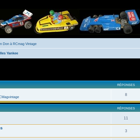
un Don à RCmag Vintage
lles Yankee
her
cherche avancée
RÉPONSES
8
CMagvintage
RÉPONSES
11
ss
3