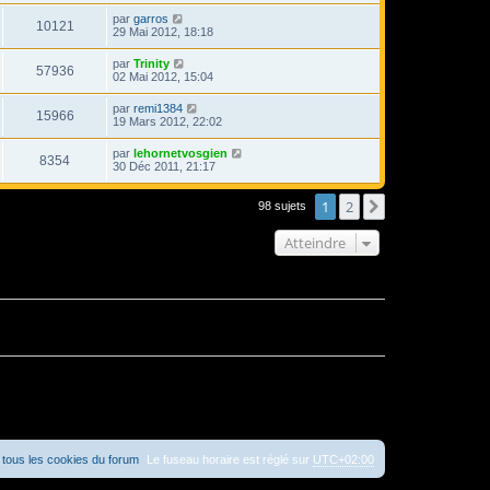
par
garros
10121
29 Mai 2012, 18:18
par
Trinity
57936
02 Mai 2012, 15:04
par
remi1384
15966
19 Mars 2012, 22:02
par
lehornetvosgien
8354
30 Déc 2011, 21:17
1
2
Suivant
98 sujets
Atteindre
tous les cookies du forum
Le fuseau horaire est réglé sur
UTC+02:00