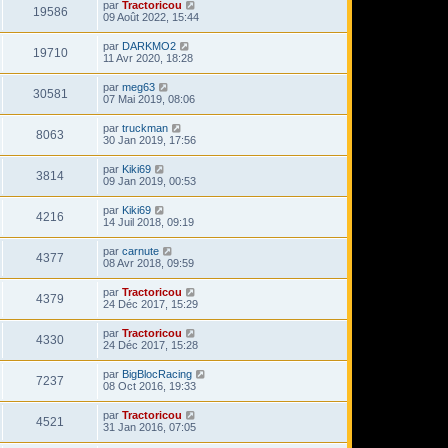
par
Tractoricou
19586
09 Août 2022, 15:44
par
DARKMO2
19710
11 Avr 2020, 18:28
par
meg63
30581
07 Mai 2019, 08:06
par
truckman
8063
30 Jan 2019, 17:56
par
Kiki69
3814
09 Jan 2019, 00:53
par
Kiki69
4216
14 Juil 2018, 09:19
par
carnute
4377
08 Avr 2018, 09:59
par
Tractoricou
4379
24 Déc 2017, 15:29
par
Tractoricou
4330
24 Déc 2017, 15:28
par
BigBlocRacing
7237
08 Oct 2016, 19:33
par
Tractoricou
4521
31 Jan 2016, 07:05