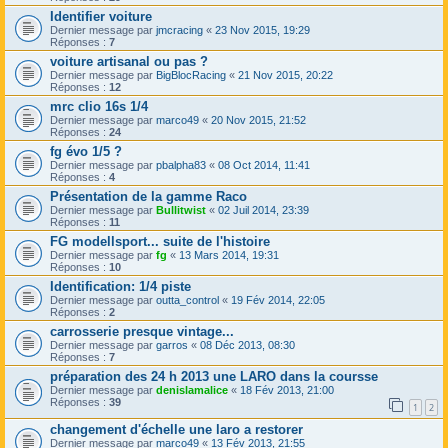
Identifier voiture
Dernier message par
jmcracing
«
23 Nov 2015, 19:29
Réponses :
7
voiture artisanal ou pas ?
Dernier message par
BigBlocRacing
«
21 Nov 2015, 20:22
Réponses :
12
mrc clio 16s 1/4
Dernier message par
marco49
«
20 Nov 2015, 21:52
Réponses :
24
fg évo 1/5 ?
Dernier message par
pbalpha83
«
08 Oct 2014, 11:41
Réponses :
4
Présentation de la gamme Raco
Dernier message par
Bullitwist
«
02 Juil 2014, 23:39
Réponses :
11
FG modellsport... suite de l'histoire
Dernier message par
fg
«
13 Mars 2014, 19:31
Réponses :
10
Identification: 1/4 piste
Dernier message par
outta_control
«
19 Fév 2014, 22:05
Réponses :
2
carrosserie presque vintage...
Dernier message par
garros
«
08 Déc 2013, 08:30
Réponses :
7
préparation des 24 h 2013 une LARO dans la coursse
Dernier message par
denislamalice
«
18 Fév 2013, 21:00
Réponses :
39
1
2
changement d'échelle une laro a restorer
Dernier message par
marco49
«
13 Fév 2013, 21:55