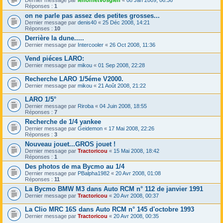
Dernier message par
lehornetvosgien
«
08 Jan 2009, 06:36
Réponses :
1
on ne parle pas assez des petites grosses...
Dernier message par
denis40
«
25 Déc 2008, 14:21
Réponses :
10
Derrière la dune.....
Dernier message par
Intercooler
«
26 Oct 2008, 11:36
Vend piéces LARO:
Dernier message par
mikou
«
01 Sep 2008, 22:28
Recherche LARO 1/5éme V2000.
Dernier message par
mikou
«
21 Août 2008, 21:22
LARO 1/5°
Dernier message par
Riroba
«
04 Juin 2008, 18:55
Réponses :
7
Recherche de 1/4 yankee
Dernier message par
Geidemon
«
17 Mai 2008, 22:26
Réponses :
3
Nouveau jouet...GROS jouet !
Dernier message par
Tractoricou
«
15 Mai 2008, 18:42
Réponses :
1
Des photos de ma Bycmo au 1/4
Dernier message par
PBalpha1982
«
20 Avr 2008, 01:08
Réponses :
11
La Bycmo BMW M3 dans Auto RCM n° 112 de janvier 1991
Dernier message par
Tractoricou
«
20 Avr 2008, 00:37
La Clio MRC 16S dans Auto RCM n° 145 d'octobre 1993
Dernier message par
Tractoricou
«
20 Avr 2008, 00:35