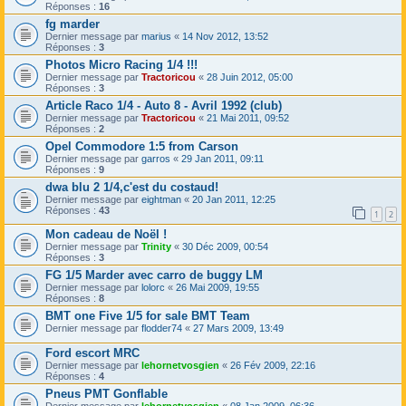
Réponses :
16
fg marder
Dernier message par
marius
«
14 Nov 2012, 13:52
Réponses :
3
Photos Micro Racing 1/4 !!!
Dernier message par
Tractoricou
«
28 Juin 2012, 05:00
Réponses :
3
Article Raco 1/4 - Auto 8 - Avril 1992 (club)
Dernier message par
Tractoricou
«
21 Mai 2011, 09:52
Réponses :
2
Opel Commodore 1:5 from Carson
Dernier message par
garros
«
29 Jan 2011, 09:11
Réponses :
9
dwa blu 2 1/4,c'est du costaud!
Dernier message par
eightman
«
20 Jan 2011, 12:25
Réponses :
43
1
2
Mon cadeau de Noël !
Dernier message par
Trinity
«
30 Déc 2009, 00:54
Réponses :
3
FG 1/5 Marder avec carro de buggy LM
Dernier message par
lolorc
«
26 Mai 2009, 19:55
Réponses :
8
BMT one Five 1/5 for sale BMT Team
Dernier message par
flodder74
«
27 Mars 2009, 13:49
Ford escort MRC
Dernier message par
lehornetvosgien
«
26 Fév 2009, 22:16
Réponses :
4
Pneus PMT Gonflable