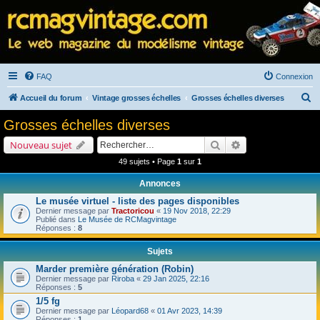
FAQ
Connexion
R
Accueil du forum
Vintage grosses échelles
Grosses échelles diverses
e
Grosses échelles diverses
c
Rechercher
Recherche avancé
Nouveau sujet
h
49 sujets • Page
1
sur
1
e
Annonces
r
Le musée virtuel - liste des pages disponibles
c
Dernier message par
Tractoricou
«
19 Nov 2018, 22:29
h
Publié dans
Le Musée de RCMagvintage
Réponses :
8
e
Sujets
r
Marder première génération (Robin)
Dernier message par
Riroba
«
29 Jan 2025, 22:16
Réponses :
5
1/5 fg
Dernier message par
Léopard68
«
01 Avr 2023, 14:39
Réponses :
1