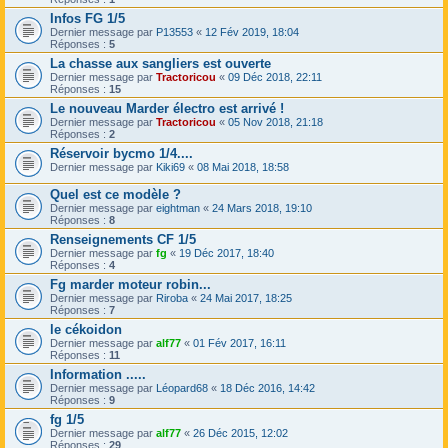
Infos FG 1/5
Dernier message par
P13553
«
12 Fév 2019, 18:04
Réponses :
5
La chasse aux sangliers est ouverte
Dernier message par
Tractoricou
«
09 Déc 2018, 22:11
Réponses :
15
Le nouveau Marder électro est arrivé !
Dernier message par
Tractoricou
«
05 Nov 2018, 21:18
Réponses :
2
Réservoir bycmo 1/4....
Dernier message par
Kiki69
«
08 Mai 2018, 18:58
Quel est ce modèle ?
Dernier message par
eightman
«
24 Mars 2018, 19:10
Réponses :
8
Renseignements CF 1/5
Dernier message par
fg
«
19 Déc 2017, 18:40
Réponses :
4
Fg marder moteur robin...
Dernier message par
Riroba
«
24 Mai 2017, 18:25
Réponses :
7
le cékoidon
Dernier message par
alf77
«
01 Fév 2017, 16:11
Réponses :
11
Information .....
Dernier message par
Léopard68
«
18 Déc 2016, 14:42
Réponses :
9
fg 1/5
Dernier message par
alf77
«
26 Déc 2015, 12:02
Réponses :
29