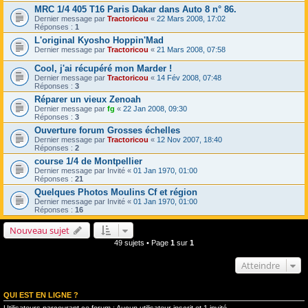
MRC 1/4 405 T16 Paris Dakar dans Auto 8 n° 86.
Dernier message par
Tractoricou
«
22 Mars 2008, 17:02
Réponses :
1
L'original Kyosho Hoppin'Mad
Dernier message par
Tractoricou
«
21 Mars 2008, 07:58
Cool, j'ai récupéré mon Marder !
Dernier message par
Tractoricou
«
14 Fév 2008, 07:48
Réponses :
3
Réparer un vieux Zenoah
Dernier message par
fg
«
22 Jan 2008, 09:30
Réponses :
3
Ouverture forum Grosses échelles
Dernier message par
Tractoricou
«
12 Nov 2007, 18:40
Réponses :
2
course 1/4 de Montpellier
Dernier message par
Invité
«
01 Jan 1970, 01:00
Réponses :
21
Quelques Photos Moulins Cf et région
Dernier message par
Invité
«
01 Jan 1970, 01:00
Réponses :
16
Nouveau sujet
49 sujets • Page
1
sur
1
Atteindre
QUI EST EN LIGNE ?