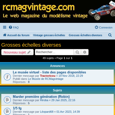
FAQ
Connexion
R
Accueil du forum
Vintage grosses échelles
Grosses échelles diverses
e
Grosses échelles diverses
c
Rechercher
Recherche avancé
Nouveau sujet
h
49 sujets • Page
1
sur
1
e
Annonces
r
Le musée virtuel - liste des pages disponibles
c
Dernier message par
Tractoricou
«
19 Nov 2018, 22:29
h
Publié dans
Le Musée de RCMagvintage
Réponses :
8
e
Sujets
r
Marder première génération (Robin)
Dernier message par
Riroba
«
29 Jan 2025, 22:16
Réponses :
5
1/5 fg
Dernier message par
Léopard68
«
01 Avr 2023, 14:39
Réponses :
1