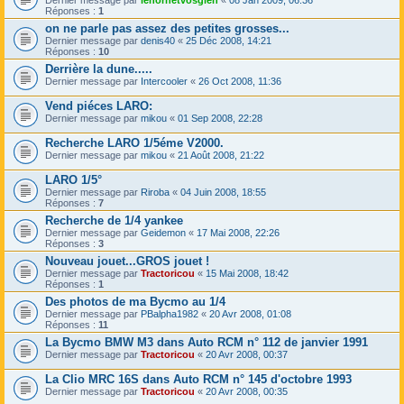
Dernier message par
lehornetvosgien
«
08 Jan 2009, 06:36
Réponses :
1
on ne parle pas assez des petites grosses...
Dernier message par
denis40
«
25 Déc 2008, 14:21
Réponses :
10
Derrière la dune.....
Dernier message par
Intercooler
«
26 Oct 2008, 11:36
Vend piéces LARO:
Dernier message par
mikou
«
01 Sep 2008, 22:28
Recherche LARO 1/5éme V2000.
Dernier message par
mikou
«
21 Août 2008, 21:22
LARO 1/5°
Dernier message par
Riroba
«
04 Juin 2008, 18:55
Réponses :
7
Recherche de 1/4 yankee
Dernier message par
Geidemon
«
17 Mai 2008, 22:26
Réponses :
3
Nouveau jouet...GROS jouet !
Dernier message par
Tractoricou
«
15 Mai 2008, 18:42
Réponses :
1
Des photos de ma Bycmo au 1/4
Dernier message par
PBalpha1982
«
20 Avr 2008, 01:08
Réponses :
11
La Bycmo BMW M3 dans Auto RCM n° 112 de janvier 1991
Dernier message par
Tractoricou
«
20 Avr 2008, 00:37
La Clio MRC 16S dans Auto RCM n° 145 d'octobre 1993
Dernier message par
Tractoricou
«
20 Avr 2008, 00:35