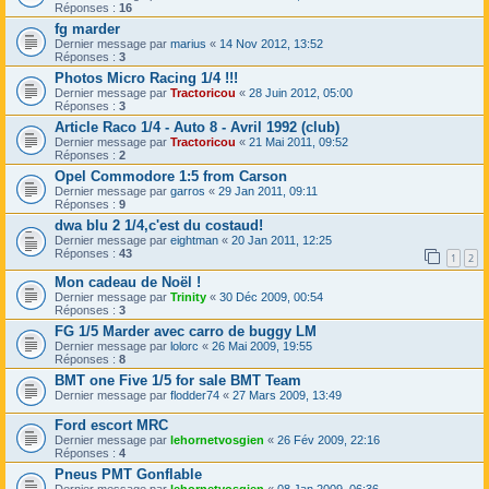
Réponses :
16
fg marder
Dernier message par
marius
«
14 Nov 2012, 13:52
Réponses :
3
Photos Micro Racing 1/4 !!!
Dernier message par
Tractoricou
«
28 Juin 2012, 05:00
Réponses :
3
Article Raco 1/4 - Auto 8 - Avril 1992 (club)
Dernier message par
Tractoricou
«
21 Mai 2011, 09:52
Réponses :
2
Opel Commodore 1:5 from Carson
Dernier message par
garros
«
29 Jan 2011, 09:11
Réponses :
9
dwa blu 2 1/4,c'est du costaud!
Dernier message par
eightman
«
20 Jan 2011, 12:25
Réponses :
43
1
2
Mon cadeau de Noël !
Dernier message par
Trinity
«
30 Déc 2009, 00:54
Réponses :
3
FG 1/5 Marder avec carro de buggy LM
Dernier message par
lolorc
«
26 Mai 2009, 19:55
Réponses :
8
BMT one Five 1/5 for sale BMT Team
Dernier message par
flodder74
«
27 Mars 2009, 13:49
Ford escort MRC
Dernier message par
lehornetvosgien
«
26 Fév 2009, 22:16
Réponses :
4
Pneus PMT Gonflable