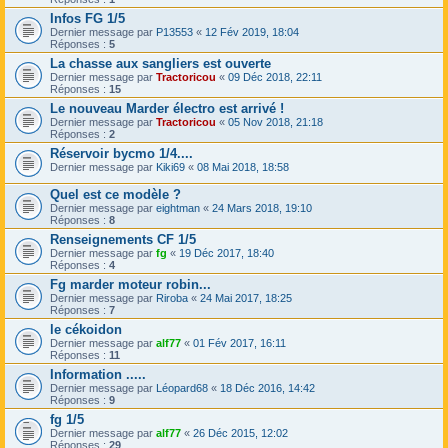
Infos FG 1/5
Dernier message par
P13553
«
12 Fév 2019, 18:04
Réponses :
5
La chasse aux sangliers est ouverte
Dernier message par
Tractoricou
«
09 Déc 2018, 22:11
Réponses :
15
Le nouveau Marder électro est arrivé !
Dernier message par
Tractoricou
«
05 Nov 2018, 21:18
Réponses :
2
Réservoir bycmo 1/4....
Dernier message par
Kiki69
«
08 Mai 2018, 18:58
Quel est ce modèle ?
Dernier message par
eightman
«
24 Mars 2018, 19:10
Réponses :
8
Renseignements CF 1/5
Dernier message par
fg
«
19 Déc 2017, 18:40
Réponses :
4
Fg marder moteur robin...
Dernier message par
Riroba
«
24 Mai 2017, 18:25
Réponses :
7
le cékoidon
Dernier message par
alf77
«
01 Fév 2017, 16:11
Réponses :
11
Information .....
Dernier message par
Léopard68
«
18 Déc 2016, 14:42
Réponses :
9
fg 1/5
Dernier message par
alf77
«
26 Déc 2015, 12:02
Réponses :
29