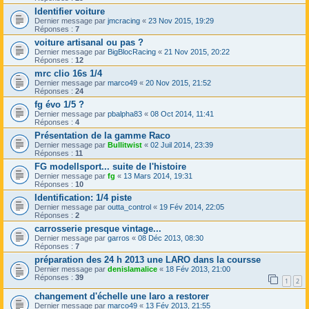
Identifier voiture
Dernier message par
jmcracing
«
23 Nov 2015, 19:29
Réponses :
7
voiture artisanal ou pas ?
Dernier message par
BigBlocRacing
«
21 Nov 2015, 20:22
Réponses :
12
mrc clio 16s 1/4
Dernier message par
marco49
«
20 Nov 2015, 21:52
Réponses :
24
fg évo 1/5 ?
Dernier message par
pbalpha83
«
08 Oct 2014, 11:41
Réponses :
4
Présentation de la gamme Raco
Dernier message par
Bullitwist
«
02 Juil 2014, 23:39
Réponses :
11
FG modellsport... suite de l'histoire
Dernier message par
fg
«
13 Mars 2014, 19:31
Réponses :
10
Identification: 1/4 piste
Dernier message par
outta_control
«
19 Fév 2014, 22:05
Réponses :
2
carrosserie presque vintage...
Dernier message par
garros
«
08 Déc 2013, 08:30
Réponses :
7
préparation des 24 h 2013 une LARO dans la coursse
Dernier message par
denislamalice
«
18 Fév 2013, 21:00
Réponses :
39
1
2
changement d'échelle une laro a restorer
Dernier message par
marco49
«
13 Fév 2013, 21:55