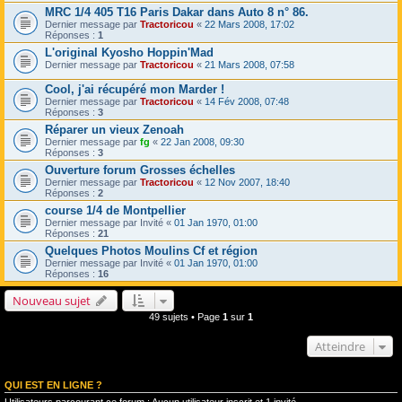
MRC 1/4 405 T16 Paris Dakar dans Auto 8 n° 86.
Dernier message par
Tractoricou
«
22 Mars 2008, 17:02
Réponses :
1
L'original Kyosho Hoppin'Mad
Dernier message par
Tractoricou
«
21 Mars 2008, 07:58
Cool, j'ai récupéré mon Marder !
Dernier message par
Tractoricou
«
14 Fév 2008, 07:48
Réponses :
3
Réparer un vieux Zenoah
Dernier message par
fg
«
22 Jan 2008, 09:30
Réponses :
3
Ouverture forum Grosses échelles
Dernier message par
Tractoricou
«
12 Nov 2007, 18:40
Réponses :
2
course 1/4 de Montpellier
Dernier message par
Invité
«
01 Jan 1970, 01:00
Réponses :
21
Quelques Photos Moulins Cf et région
Dernier message par
Invité
«
01 Jan 1970, 01:00
Réponses :
16
Nouveau sujet
49 sujets • Page
1
sur
1
Atteindre
QUI EST EN LIGNE ?