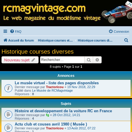
FAQ
Connexion
R
Accueil du forum
Historique courses et salons
Historique courses diverses
e
Historique courses diverses
c
Rechercher
Recherche avancé
Nouveau sujet
h
8 sujets • Page
1
sur
1
e
Annonces
r
Le musée virtuel - liste des pages disponibles
c
Dernier message par
Tractoricou
«
19 Nov 2018, 22:29
h
Publié dans
Le Musée de RCMagvintage
Réponses :
8
e
Sujets
r
Histoire et developpement de la voiture RC en France
Dernier message par
fg
«
28 Oct 2012, 14:21
Réponses :
4
Actu club et couses avril 1980 ( Musée )
Dernier message par
Tractoricou
«
13 Août 2012, 07:22
Réponses :
1