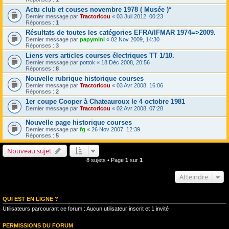
Actu club et couses novembre 1978 ( Musée )*
Dernier message par
Tractoricou
«
03 Juil 2012, 00:23
Réponses :
1
Résultats de toutes les catégories EFRA/IFMAR 1974=>2009.
Dernier message par
papymini
«
02 Nov 2009, 14:30
Réponses :
3
Liens vers articles courses électriques TT 1/10.
Dernier message par
pottok
«
18 Déc 2008, 20:56
Réponses :
8
Nouvelle rubrique historique courses
Dernier message par
Tractoricou
«
03 Avr 2008, 16:06
Réponses :
2
1er coupe Cooper à Chateauroux le 4 octobre 1981
Dernier message par
Tractoricou
«
02 Avr 2008, 07:28
Nouvelle page historique courses
Dernier message par
fg
«
26 Nov 2007, 12:39
Réponses :
5
Nouveau sujet
8 sujets • Page
1
sur
1
Atteindre
QUI EST EN LIGNE ?
Utilisateurs parcourant ce forum : Aucun utilisateur inscrit et 1 invité
PERMISSIONS DU FORUM