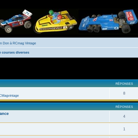
un Don à RCmag Vintage
e courses diverses
her
cherche avancée
RÉPONSES
8
CMagvintage
RÉPONSES
rance
4
1