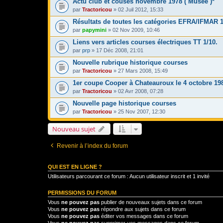
Actu club et couses novembre 1978 ( Musée )*
par
Tractoricou
» 02 Juil 2012, 15:33
Résultats de toutes les catégories EFRA/IFMAR 
par
papymini
» 02 Nov 2009, 10:46
Liens vers articles courses électriques TT 1/10.
par
prp
» 17 Déc 2008, 21:01
Nouvelle rubrique historique courses
par
Tractoricou
» 27 Mars 2008, 15:49
1er coupe Cooper à Chateauroux le 4 octobre 19
par
Tractoricou
» 02 Avr 2008, 07:28
Nouvelle page historique courses
par
Tractoricou
» 25 Nov 2007, 12:30
Nouveau sujet
Revenir à l’index du forum
QUI EST EN LIGNE ?
Utilisateurs parcourant ce forum : Aucun utilisateur inscrit et 1 invité
PERMISSIONS DU FORUM
Vous
ne pouvez pas
publier de nouveaux sujets dans ce forum
Vous
ne pouvez pas
répondre aux sujets dans ce forum
Vous
ne pouvez pas
éditer vos messages dans ce forum