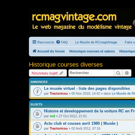
Raccourcis
FAQ
Le Musée de RCmagVintage
Faire 
Accueil du forum
Historique courses et salons
Historiqu
Historique courses diverses
Recherc
Re
Nouveau sujet
ANNONCES
Le musée virtuel - liste des pages disponibles
par
Tractoricou
» 05 Nov 2018, 14:42 » dans
Le Musée de R
SUJETS
Histoire et developpement de la voiture RC en F
par
rod
» 27 Oct 2012, 21:51
Actu club et couses avril 1980 ( Musée )
par
Tractoricou
» 02 Août 2012, 07:16