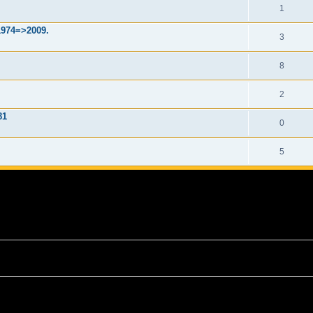
1
1974=>2009.
3
8
2
81
0
5