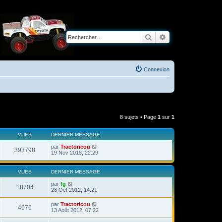
Rechercher
Recherche avancé
Connexion
8 sujets • Page
1
sur
1
VUES
DERNIER MESSAGE
par
Tractoricou
393798
19 Nov 2018, 22:29
VUES
DERNIER MESSAGE
par
fg
18704
28 Oct 2012, 14:21
par
Tractoricou
4676
13 Août 2012, 07:22