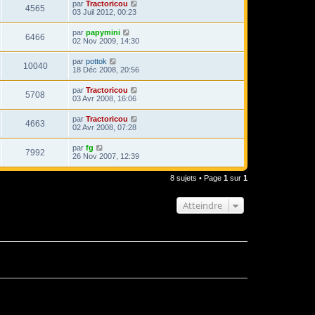
par
Tractoricou
4565
03 Juil 2012, 00:23
par
papymini
6466
02 Nov 2009, 14:30
par
pottok
10040
18 Déc 2008, 20:56
par
Tractoricou
5708
03 Avr 2008, 16:06
par
Tractoricou
4663
02 Avr 2008, 07:28
par
fg
7992
26 Nov 2007, 12:39
8 sujets • Page
1
sur
1
Atteindre