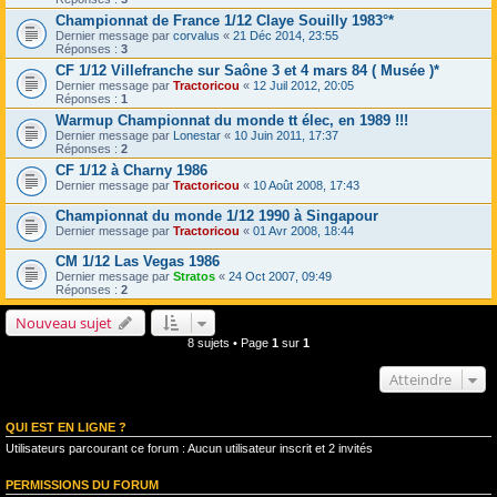
Championnat de France 1/12 Claye Souilly 1983°*
Dernier message par
corvalus
«
21 Déc 2014, 23:55
Réponses :
3
CF 1/12 Villefranche sur Saône 3 et 4 mars 84 ( Musée )*
Dernier message par
Tractoricou
«
12 Juil 2012, 20:05
Réponses :
1
Warmup Championnat du monde tt élec, en 1989 !!!
Dernier message par
Lonestar
«
10 Juin 2011, 17:37
Réponses :
2
CF 1/12 à Charny 1986
Dernier message par
Tractoricou
«
10 Août 2008, 17:43
Championnat du monde 1/12 1990 à Singapour
Dernier message par
Tractoricou
«
01 Avr 2008, 18:44
CM 1/12 Las Vegas 1986
Dernier message par
Stratos
«
24 Oct 2007, 09:49
Réponses :
2
Nouveau sujet
8 sujets • Page
1
sur
1
Atteindre
QUI EST EN LIGNE ?
Utilisateurs parcourant ce forum : Aucun utilisateur inscrit et 2 invités
PERMISSIONS DU FORUM