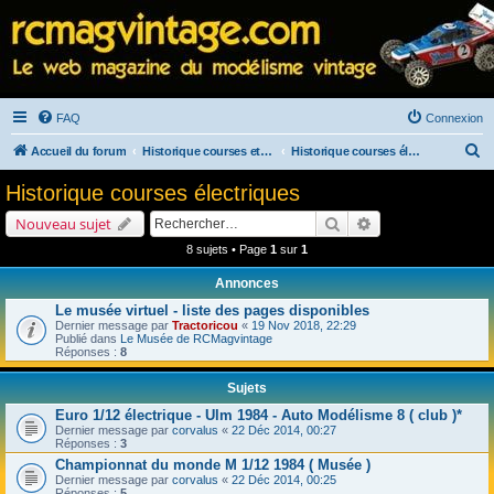
FAQ
Connexion
R
Accueil du forum
Historique courses et salons
Historique courses électriques
e
Historique courses électriques
c
Rechercher
Recherche avancé
Nouveau sujet
h
8 sujets • Page
1
sur
1
e
Annonces
r
Le musée virtuel - liste des pages disponibles
c
Dernier message par
Tractoricou
«
19 Nov 2018, 22:29
h
Publié dans
Le Musée de RCMagvintage
Réponses :
8
e
Sujets
r
Euro 1/12 électrique - Ulm 1984 - Auto Modélisme 8 ( club )*
Dernier message par
corvalus
«
22 Déc 2014, 00:27
Réponses :
3
Championnat du monde M 1/12 1984 ( Musée )
Dernier message par
corvalus
«
22 Déc 2014, 00:25
Réponses :
5