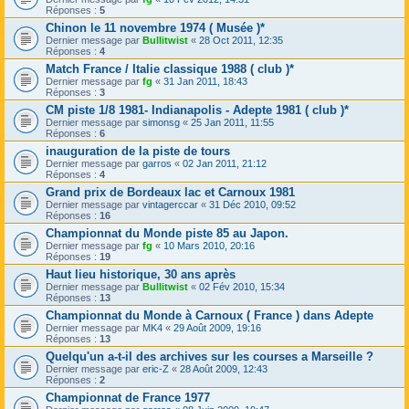
Réponses :
5
Chinon le 11 novembre 1974 ( Musée )*
Dernier message par
Bullitwist
«
28 Oct 2011, 12:35
Réponses :
4
Match France / Italie classique 1988 ( club )*
Dernier message par
fg
«
31 Jan 2011, 18:43
Réponses :
3
CM piste 1/8 1981- Indianapolis - Adepte 1981 ( club )*
Dernier message par
simonsg
«
25 Jan 2011, 11:55
Réponses :
6
inauguration de la piste de tours
Dernier message par
garros
«
02 Jan 2011, 21:12
Réponses :
4
Grand prix de Bordeaux lac et Carnoux 1981
Dernier message par
vintagerccar
«
31 Déc 2010, 09:52
Réponses :
16
Championnat du Monde piste 85 au Japon.
Dernier message par
fg
«
10 Mars 2010, 20:16
Réponses :
19
Haut lieu historique, 30 ans après
Dernier message par
Bullitwist
«
02 Fév 2010, 15:34
Réponses :
13
Championnat du Monde à Carnoux ( France ) dans Adepte
Dernier message par
MK4
«
29 Août 2009, 19:16
Réponses :
13
Quelqu'un a-t-il des archives sur les courses a Marseille ?
Dernier message par
eric-Z
«
28 Août 2009, 12:43
Réponses :
2
Championnat de France 1977