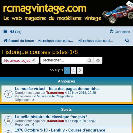
FAQ
Connexion
R
Accueil du forum
Historique courses et salons
Historique courses pistes 1/8
e
Historique courses pistes 1/8
c
Rechercher
Recherche avancé
Nouveau sujet
h
e
1
2
Suivant
55 sujets
r
Annonces
c
Le musée virtuel - liste des pages disponibles
h
Dernier message par
Tractoricou
«
19 Nov 2018, 22:29
Publié dans
Le Musée de RCMagvintage
e
Réponses :
8
r
Sujets
La belle histoire du classique français !
Dernier message par
Tractoricou
«
17 Sep 2018, 00:02
Réponses :
4
1976 Octobre 9-10 - Lentilly - Course d'endurance