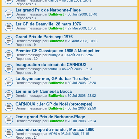
Dernier message par
garros
«
08 Juin 2009, 19:47
Réponses :
3
1er grand Prix de Narbonne-Plage
Dernier message par
Bullitwist
«
08 Juin 2009, 18:40
Réponses :
3
1er GP de Deauville, 28 mars 1976
Dernier message par
Bullitwist
«
27 Mai 2009, 16:30
Grand Prix de Paris sept 1976
Dernier message par
Bullitwist
«
29 Août 2008, 10:16
Réponses :
9
Premier CF Classique en 1986 à Montpellier
Dernier message par
buddyjo
«
10 Août 2008, 22:07
Réponses :
10
Inauguration du circuit de CARNOUX
Dernier message par
toutalu
«
05 Août 2008, 22:13
Réponses :
9
La Seyne sur mer, GP du bar "le rallye"
Dernier message par
Bullitwist
«
30 Juil 2008, 23:20
1er mini GP Cannes-la Bocca
Dernier message par
Bullitwist
«
30 Juil 2008, 23:02
CARNOUX : 1er GP de Noël (prototypes)
Dernier message par
Bullitwist
«
30 Juil 2008, 22:50
2ème grand Prix de Narbonne-Plage
Dernier message par
Bullitwist
«
28 Juil 2008, 23:14
seconde coupe du monde , Monaco 1980
Dernier message par
MF69
«
05 Juil 2008, 17:15
Réponses :
14