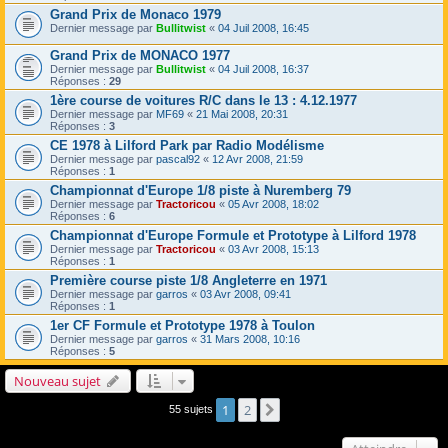
Grand Prix de Monaco 1979
Dernier message par
Bullitwist
«
04 Juil 2008, 16:45
Grand Prix de MONACO 1977
Dernier message par
Bullitwist
«
04 Juil 2008, 16:37
Réponses :
29
1ère course de voitures R/C dans le 13 : 4.12.1977
Dernier message par
MF69
«
21 Mai 2008, 20:31
Réponses :
3
CE 1978 à Lilford Park par Radio Modélisme
Dernier message par
pascal92
«
12 Avr 2008, 21:59
Réponses :
1
Championnat d'Europe 1/8 piste à Nuremberg 79
Dernier message par
Tractoricou
«
05 Avr 2008, 18:02
Réponses :
6
Championnat d'Europe Formule et Prototype à Lilford 1978
Dernier message par
Tractoricou
«
03 Avr 2008, 15:13
Réponses :
1
Première course piste 1/8 Angleterre en 1971
Dernier message par
garros
«
03 Avr 2008, 09:41
Réponses :
1
1er CF Formule et Prototype 1978 à Toulon
Dernier message par
garros
«
31 Mars 2008, 10:16
Réponses :
5
Nouveau sujet
1
2
Suivant
55 sujets