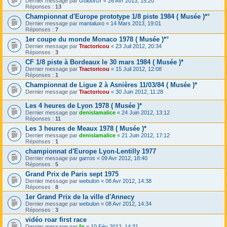
Dernier message par
GuidonJr
«
26 Avr 2013, 15:20
Réponses :
13
Championnat d'Europe prototype 1/8 piste 1984 ( Musée )*°
Dernier message par
mantaluxo
«
14 Mars 2013, 19:01
Réponses :
7
1er coupe du monde Monaco 1978 ( Musée )*°
Dernier message par
Tractoricou
«
23 Juil 2012, 20:34
Réponses :
3
CF 1/8 piste à Bordeaux le 30 mars 1984 ( Musée )*
Dernier message par
Tractoricou
«
15 Juil 2012, 12:08
Réponses :
1
Championnat de Ligue 2 à Asnières 11/03/84 ( Musée )*
Dernier message par
Tractoricou
«
30 Juin 2012, 11:28
Les 4 heures de Lyon 1978 ( Musée )*
Dernier message par
denislamalice
«
24 Juin 2012, 13:12
Réponses :
11
Les 3 heures de Meaux 1978 ( Musée )*
Dernier message par
denislamalice
«
21 Juin 2012, 17:12
Réponses :
1
championnat d'Europe Lyon-Lentilly 1977
Dernier message par
garros
«
09 Avr 2012, 18:40
Réponses :
5
Grand Prix de Paris sept 1975
Dernier message par
webulon
«
08 Avr 2012, 14:38
Réponses :
8
1er Grand Prix de la ville d'Annecy
Dernier message par
webulon
«
08 Avr 2012, 14:34
Réponses :
3
vidéo roar first race
Dernier message par
fg
«
10 Fév 2012, 14:31