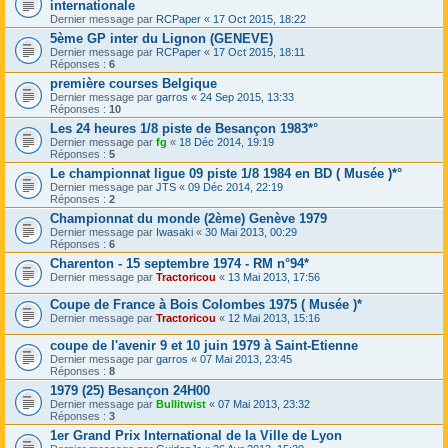
internationale
Dernier message par
RCPaper
«
17 Oct 2015, 18:22
5ème GP inter du Lignon (GENEVE)
Dernier message par
RCPaper
«
17 Oct 2015, 18:11
Réponses :
6
première courses Belgique
Dernier message par
garros
«
24 Sep 2015, 13:33
Réponses :
10
Les 24 heures 1/8 piste de Besançon 1983*°
Dernier message par
fg
«
18 Déc 2014, 19:19
Réponses :
5
Le championnat ligue 09 piste 1/8 1984 en BD ( Musée )*°
Dernier message par
JTS
«
09 Déc 2014, 22:19
Réponses :
2
Championnat du monde (2ème) Genève 1979
Dernier message par
Iwasaki
«
30 Mai 2013, 00:29
Réponses :
6
Charenton - 15 septembre 1974 - RM n°94*
Dernier message par
Tractoricou
«
13 Mai 2013, 17:56
Coupe de France à Bois Colombes 1975 ( Musée )*
Dernier message par
Tractoricou
«
12 Mai 2013, 15:16
coupe de l'avenir 9 et 10 juin 1979 à Saint-Etienne
Dernier message par
garros
«
07 Mai 2013, 23:45
Réponses :
8
1979 (25) Besançon 24H00
Dernier message par
Bullitwist
«
07 Mai 2013, 23:32
Réponses :
3
1er Grand Prix International de la Ville de Lyon