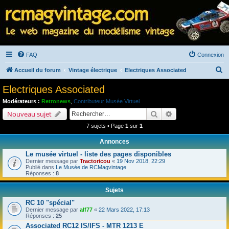
FAQ
Connexion
R
Accueil du forum
Vintage électrique
Electriques Associated
e
Electriques Associated
c
Modérateurs :
Retronews
,
Contributeur Musée Virtuel
h
Rechercher
Recherche avancé
Nouveau sujet
e
7 sujets • Page
1
sur
1
r
Annonces
c
Le musée virtuel - liste des pages disponibles
h
Dernier message par
Tractoricou
«
19 Nov 2018, 22:29
Publié dans
Le Musée de RCMagvintage
e
Réponses :
8
r
Sujets
RC 10 "spécial"
Dernier message par
alf77
«
22 Mars 2022, 17:13
Réponses :
25
Associated RC12 IS/IFS - MTR 1213 E