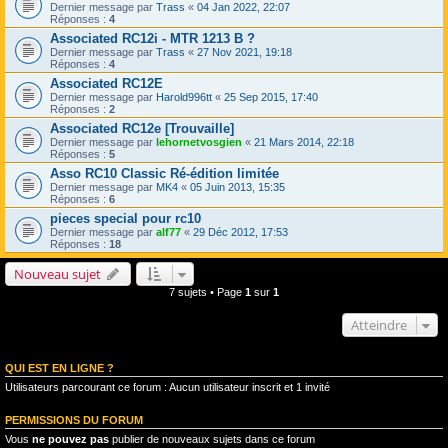
Dernier message par
Trass
«
04 Jan 2022, 22:07
Réponses :
4
Associated RC12i - MTR 1213 B ?
Dernier message par
Trass
«
27 Nov 2021, 19:18
Réponses :
4
Associated RC12E
Dernier message par
Harold996tt
«
25 Sep 2015, 17:40
Réponses :
2
Associated RC12e [Trouvaille]
Dernier message par
lehornetvosgien
«
21 Mars 2014, 22:18
Réponses :
5
Asso RC10 Classic Ré-édition limitée
Dernier message par
MK4
«
05 Juin 2013, 15:35
Réponses :
6
pieces special pour rc10
Dernier message par
alf77
«
29 Déc 2012, 17:53
Réponses :
18
Nouveau sujet
7 sujets • Page
1
sur
1
Atteindre
QUI EST EN LIGNE ?
Utilisateurs parcourant ce forum : Aucun utilisateur inscrit et 1 invité
PERMISSIONS DU FORUM
Vous
ne pouvez pas
publier de nouveaux sujets dans ce forum