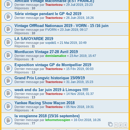
Amicale Vintage Mâconnaise (EST FRANCE)
Dernier message par
Tractoricou
«
29 Juil 2019, 23:23
Réponses :
10
Série vintage pendant le GP 4x2 2019
Dernier message par
Tractoricou
«
26 Juin 2019, 16:26
Vintage OffRoad Nationaux 2019 - VORN - 15 /16 juin
Dernier message par
FVORN
«
23 Juin 2019, 09:17
Réponses :
10
LA SAVOYARDE 2019
Dernier message par
sopdid1
«
21 Mai 2019, 10:49
Réponses :
11
Montlucon Vintage 27-28 Avril 2019
Dernier message par
denislamalice
«
23 Avr 2019, 15:47
Réponses :
8
Exposition vintage GP de Montpellier 2019
Dernier message par
Tractoricou
«
15 Fév 2019, 00:03
Réponses :
13
Grand Prix Longvic historique 15/09/19
Dernier message par
Tractoricou
«
31 Jan 2019, 15:23
week end du 1er juin 2019 à Limoges !!!!!
Dernier message par
Tractoricou
«
14 Nov 2018, 01:37
Réponses :
13
Yankee Racing Show Maçon 2018
Dernier message par
Tractoricou
«
05 Nov 2018, 19:31
Réponses :
4
la vosgienne 2018 (15/16 septembre)
Dernier message par
lehornetvosgien
«
16 Oct 2018, 16:26
Réponses :
77
1
2
3