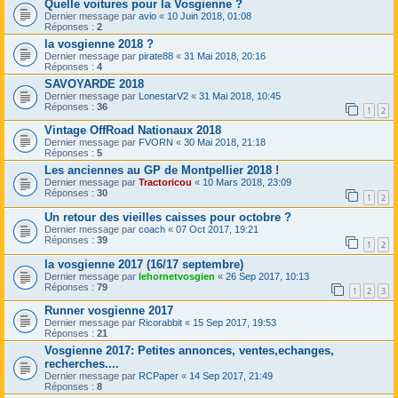
Quelle voitures pour la Vosgienne ?
Dernier message par
avio
«
10 Juin 2018, 01:08
Réponses :
2
la vosgienne 2018 ?
Dernier message par
pirate88
«
31 Mai 2018, 20:16
Réponses :
4
SAVOYARDE 2018
Dernier message par
LonestarV2
«
31 Mai 2018, 10:45
Réponses :
36
1
2
Vintage OffRoad Nationaux 2018
Dernier message par
FVORN
«
30 Mai 2018, 21:18
Réponses :
5
Les anciennes au GP de Montpellier 2018 !
Dernier message par
Tractoricou
«
10 Mars 2018, 23:09
Réponses :
30
1
2
Un retour des vieilles caisses pour octobre ?
Dernier message par
coach
«
07 Oct 2017, 19:21
Réponses :
39
1
2
la vosgienne 2017 (16/17 septembre)
Dernier message par
lehornetvosgien
«
26 Sep 2017, 10:13
Réponses :
79
1
2
3
Runner vosgienne 2017
Dernier message par
Ricorabbit
«
15 Sep 2017, 19:53
Réponses :
21
Vosgienne 2017: Petites annonces, ventes,echanges,
recherches....
Dernier message par
RCPaper
«
14 Sep 2017, 21:49
Réponses :
8