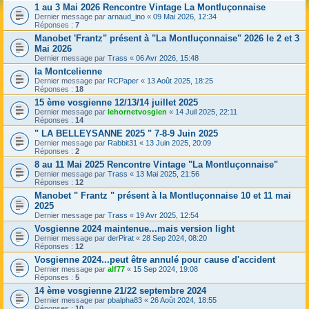
1 au 3 Mai 2026 Rencontre Vintage La Montluçonnaise
Dernier message par
arnaud_ino
«
09 Mai 2026, 12:34
Réponses :
7
Manobet 'Frantz" présent à "La Montluçonnaise" 2026 le 2 et 3
Mai 2026
Dernier message par
Trass
«
06 Avr 2026, 15:48
la Montcelienne
Dernier message par
RCPaper
«
13 Août 2025, 18:25
Réponses :
18
15 ème vosgienne 12/13/14 juillet 2025
Dernier message par
lehornetvosgien
«
14 Juil 2025, 22:11
Réponses :
14
" LA BELLEYSANNE 2025 " 7-8-9 Juin 2025
Dernier message par
Rabbit31
«
13 Juin 2025, 20:09
Réponses :
2
8 au 11 Mai 2025 Rencontre Vintage "La Montluçonnaise"
Dernier message par
Trass
«
13 Mai 2025, 21:56
Réponses :
12
Manobet " Frantz " présent à la Montluçonnaise 10 et 11 mai
2025
Dernier message par
Trass
«
19 Avr 2025, 12:54
Vosgienne 2024 maintenue...mais version light
Dernier message par
derPirat
«
28 Sep 2024, 08:20
Réponses :
12
Vosgienne 2024...peut être annulé pour cause d'accident
Dernier message par
alf77
«
15 Sep 2024, 19:08
Réponses :
5
14 ème vosgienne 21/22 septembre 2024
Dernier message par
pbalpha83
«
26 Août 2024, 18:55
Réponses :
10