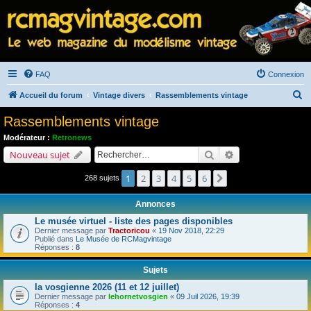
FAQ
Connexion
R
Accueil du forum
Vintage divers
Rassemblements vintage
e
Rassemblements vintage
c
Modérateur :
Retronews
h
Rechercher
Recherche avancé
Nouveau sujet
e
1
2
3
4
5
6
Suivant
268 sujets
r
c
Annonces
h
Le musée virtuel - liste des pages disponibles
e
Dernier message par
Tractoricou
«
19 Nov 2018, 22:29
Publié dans
Le Musée de RCMagvintage
r
Réponses :
8
Sujets
la vosgienne 2026 (11 et 12 juillet)
Dernier message par
lehornetvosgien
«
09 Juil 2026, 19:39
Réponses :
4