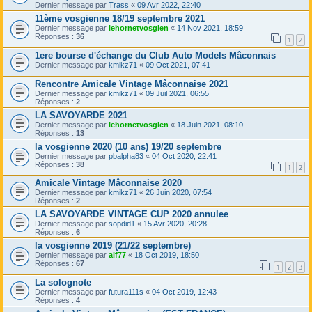
Dernier message par
Trass
«
09 Avr 2022, 22:40
11ème vosgienne 18/19 septembre 2021
Dernier message par
lehornetvosgien
«
14 Nov 2021, 18:59
Réponses :
36
1
2
1ere bourse d'échange du Club Auto Models Mâconnais
Dernier message par
kmikz71
«
09 Oct 2021, 07:41
Rencontre Amicale Vintage Mâconnaise 2021
Dernier message par
kmikz71
«
09 Juil 2021, 06:55
Réponses :
2
LA SAVOYARDE 2021
Dernier message par
lehornetvosgien
«
18 Juin 2021, 08:10
Réponses :
13
la vosgienne 2020 (10 ans) 19/20 septembre
Dernier message par
pbalpha83
«
04 Oct 2020, 22:41
Réponses :
38
1
2
Amicale Vintage Mâconnaise 2020
Dernier message par
kmikz71
«
26 Juin 2020, 07:54
Réponses :
2
LA SAVOYARDE VINTAGE CUP 2020 annulee
Dernier message par
sopdid1
«
15 Avr 2020, 20:28
Réponses :
6
la vosgienne 2019 (21/22 septembre)
Dernier message par
alf77
«
18 Oct 2019, 18:50
Réponses :
67
1
2
3
La solognote
Dernier message par
futura111s
«
04 Oct 2019, 12:43
Réponses :
4