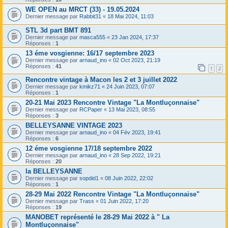
WE OPEN au MRCT (33) - 19.05.2024
Dernier message par
Rabbit31
«
18 Mai 2024, 11:03
STL 3d part BMT 891
Dernier message par
masca555
«
23 Jan 2024, 17:37
Réponses :
1
13 éme vosgienne: 16/17 septembre 2023
Dernier message par
arnaud_ino
«
02 Oct 2023, 21:19
Réponses :
41
1
2
Rencontre vintage à Macon les 2 et 3 juillet 2022
Dernier message par
kmikz71
«
24 Juin 2023, 07:07
Réponses :
1
20-21 Mai 2023 Rencontre Vintage "La Montluçonnaise"
Dernier message par
RCPaper
«
13 Mai 2023, 08:55
Réponses :
3
BELLEYSANNE VINTAGE 2023
Dernier message par
arnaud_ino
«
04 Fév 2023, 19:41
Réponses :
6
12 éme vosgienne 17/18 septembre 2022
Dernier message par
arnaud_ino
«
28 Sep 2022, 19:21
Réponses :
20
la BELLEYSANNE
Dernier message par
sopdid1
«
08 Juin 2022, 22:02
Réponses :
1
28-29 Mai 2022 Rencontre Vintage "La Montluçonnaise"
Dernier message par
Trass
«
01 Juin 2022, 17:20
Réponses :
19
MANOBET représenté le 28-29 Mai 2022 à " La
Montluçonnaise"