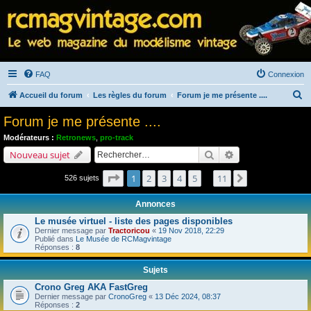
FAQ
Connexion
R
Accueil du forum
Les règles du forum
Forum je me présente ....
e
Forum je me présente ....
c
Modérateurs :
Retronews
,
pro-track
h
Rechercher
Recherche avancé
Nouveau sujet
e
Page
1
sur
11
1
2
3
4
5
11
Suivant
526 sujets
r
…
c
Annonces
h
Le musée virtuel - liste des pages disponibles
e
Dernier message par
Tractoricou
«
19 Nov 2018, 22:29
Publié dans
Le Musée de RCMagvintage
r
Réponses :
8
Sujets
Crono Greg AKA FastGreg
Dernier message par
CronoGreg
«
13 Déc 2024, 08:37
Réponses :
2