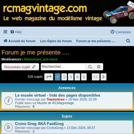
FAQ
Connexion
R
Accueil du forum
Les règles du forum
Forum je me présente ....
e
Forum je me présente ....
c
Modérateurs :
Retronews
,
pro-track
h
Rechercher
Recherche avancé
Nouveau sujet
e
Page
1
sur
11
1
2
3
4
5
11
Suivant
526 sujets
r
…
c
Annonces
h
Le musée virtuel - liste des pages disponibles
e
Dernier message par
Tractoricou
«
19 Nov 2018, 22:29
Publié dans
Le Musée de RCMagvintage
r
Réponses :
8
Sujets
Crono Greg AKA FastGreg
Dernier message par
CronoGreg
«
13 Déc 2024, 08:37
Réponses :
2