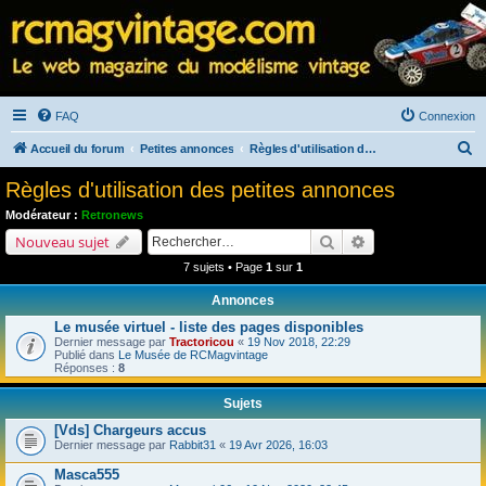
FAQ
Connexion
R
Accueil du forum
Petites annonces
Règles d'utilisation des petites annonces
e
Règles d'utilisation des petites annonces
c
Modérateur :
Retronews
h
Rechercher
Recherche avancé
Nouveau sujet
e
7 sujets • Page
1
sur
1
r
Annonces
c
Le musée virtuel - liste des pages disponibles
h
Dernier message par
Tractoricou
«
19 Nov 2018, 22:29
Publié dans
Le Musée de RCMagvintage
e
Réponses :
8
r
Sujets
[Vds] Chargeurs accus
Dernier message par
Rabbit31
«
19 Avr 2026, 16:03
Masca555