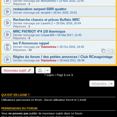
Dernier message par
Monsterb06
«
10 Nov 2020, 22:45
Réponses :
4
restauration serpent 6000 quattro
Dernier message par
nicophil
«
26 Avr 2020, 20:01
Recherche chassis et pièces Buffalo MRC
Dernier message par
Laurent Z
«
29 Déc 2018, 20:04
Réponses :
2
MRC PATRIOT 4*4 1/8 thermique
Dernier message par
Léopard68
«
06 Mai 2017, 12:45
Réponses :
9
les P.Annonces rappel
Dernier message par
Tractoricou
«
26 Oct 2016, 19:39
Réponses :
34
1
2
Règles du forum / des petites annonces / Club RCmagvintage
Dernier message par
Tractoricou
«
29 Août 2011, 08:48
Nouveau sujet
7 sujets • Page
1
sur
1
Atteindre
QUI EST EN LIGNE ?
Utilisateurs parcourant ce forum : Aucun utilisateur inscrit et 1 invité
PERMISSIONS DU FORUM
Vous
ne pouvez pas
publier de nouveaux sujets dans ce forum