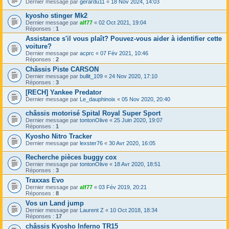
Dernier message par
gerardu11
«
18 Nov 2024, 14:03
kyosho stinger Mk2
Dernier message par
alf77
«
02 Oct 2021, 19:04
Réponses :
1
Assistance s'il vous plaît? Pouvez-vous aider à identifier cette
voiture?
Dernier message par
acprc
«
07 Fév 2021, 10:46
Réponses :
2
Châssis Piste CARSON
Dernier message par
bullit_109
«
24 Nov 2020, 17:10
Réponses :
3
[RECH] Yankee Predator
Dernier message par
Le_dauphinoix
«
05 Nov 2020, 20:40
châssis motorisé Spital Royal Super Sport
Dernier message par
tontonOlive
«
25 Juin 2020, 19:07
Réponses :
1
Kyosho Nitro Tracker
Dernier message par
lexster76
«
30 Avr 2020, 16:05
Recherche pièces buggy cox
Dernier message par
tontonOlive
«
18 Avr 2020, 18:51
Réponses :
3
Traxxas Evo
Dernier message par
alf77
«
03 Fév 2019, 20:21
Réponses :
8
Vos un Land jump
Dernier message par
Laurent Z
«
10 Oct 2018, 18:34
Réponses :
17
châssis Kyosho Inferno TR15