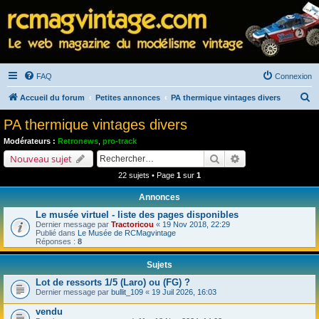
FAQ
Connexion
R
Accueil du forum
Petites annonces
PA thermique vintages divers
e
PA thermique vintages divers
c
Modérateurs :
Retronews
,
pro-track
h
Rechercher
Recherche avancé
Nouveau sujet
e
22 sujets • Page
1
sur
1
r
Annonces
c
Le musée virtuel - liste des pages disponibles
h
Dernier message par
Tractoricou
«
19 Nov 2018, 22:29
Publié dans
Le Musée de RCMagvintage
e
Réponses :
8
r
Sujets
Lot de ressorts 1/5 (Laro) ou (FG) ?
Dernier message par
bullit_109
«
19 Juil 2026, 16:03
vendu