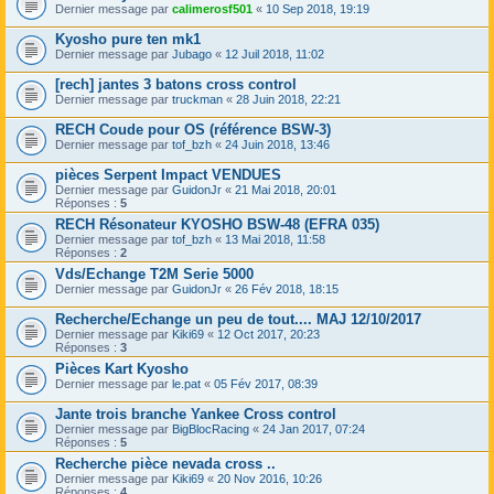
Dernier message par
calimerosf501
«
10 Sep 2018, 19:19
Kyosho pure ten mk1
Dernier message par
Jubago
«
12 Juil 2018, 11:02
[rech] jantes 3 batons cross control
Dernier message par
truckman
«
28 Juin 2018, 22:21
RECH Coude pour OS (référence BSW-3)
Dernier message par
tof_bzh
«
24 Juin 2018, 13:46
pièces Serpent Impact VENDUES
Dernier message par
GuidonJr
«
21 Mai 2018, 20:01
Réponses :
5
RECH Résonateur KYOSHO BSW-48 (EFRA 035)
Dernier message par
tof_bzh
«
13 Mai 2018, 11:58
Réponses :
2
Vds/Echange T2M Serie 5000
Dernier message par
GuidonJr
«
26 Fév 2018, 18:15
Recherche/Echange un peu de tout.... MAJ 12/10/2017
Dernier message par
Kiki69
«
12 Oct 2017, 20:23
Réponses :
3
Pièces Kart Kyosho
Dernier message par
le.pat
«
05 Fév 2017, 08:39
Jante trois branche Yankee Cross control
Dernier message par
BigBlocRacing
«
24 Jan 2017, 07:24
Réponses :
5
Recherche pièce nevada cross ..
Dernier message par
Kiki69
«
20 Nov 2016, 10:26
Réponses :
4