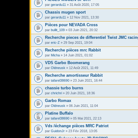
par
gerardu11
» 31 Août 2020, 17:05
Chassis mugen sport
par
gerardu11
» 12 Nov 2021, 13:30
Pièces pour NEVADA Cross
par
bullit_109
» 03 Juin 2021, 20:32
Recherche pieces de differentiel Twist JMC racin
par
eric-Z
» 29 Sep 2021, 19:04
Recherche pièces mrc Rabbit
par
Micha
» 14 Juin 2021, 01:02
VDS Garbo Boomerang
par
Oldneusk
» 12 Août 2021, 11:49
Recherche amortisseur Rabbit
par
tafarel38690
» 23 Juin 2021, 16:44
chassie turbo burns
par
chrichri
» 20 Juin 2021, 18:36
Garbo Romax
par
Oldneusk
» 06 Juin 2021, 11:04
Platine Buffalo
par
tafarel38690
» 05 Mai 2021, 22:13
Vds /échange pièces MRC Patriot
par
GuidonJr
» 23 Fév 2018, 13:05