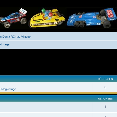
un Don à RCmag Vintage
vintage
her
cherche avancée
RÉPONSES
8
CMagvintage
RÉPONSES
1