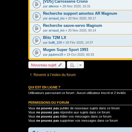
[VDS] Carrosserie Crono
par
altenox
» 28 Nov 2020, 16:31
Recherche support amortos AR Magnum
par
arnaud_ino
» 20 Nov 2020, 00:17
Recherche sauve-servo Magnum
par
arnaud_ino
» 20 Nov 2020, 00:14
Blitz T2M LX
par
bullit_109
» 18 Fév 2020, 14:37
Mugen Super Sport 1993
par
jujubmx28
» 19 Oct 2020, 00:33
Nouveau sujet
Revenir à l’index du forum
QUI EST EN LIGNE ?
Utilisateurs parcourant ce forum : Aucun utilisateur inscrit et 2 invités
PERMISSIONS DU FORUM
Vous
ne pouvez pas
publier de nouveaux sujets dans ce forum
Vous
ne pouvez pas
répondre aux sujets dans ce forum
Vous
ne pouvez pas
éditer vos messages dans ce forum
Vous
ne pouvez pas
supprimer vos messages dans ce forum