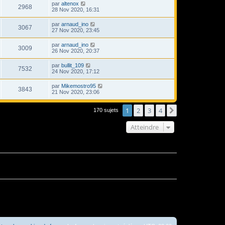
par
altenox
2968
28 Nov 2020, 16:31
par
arnaud_ino
3067
27 Nov 2020, 23:45
par
arnaud_ino
3009
26 Nov 2020, 20:37
par
bullit_109
7532
24 Nov 2020, 17:12
par
Mikemostro95
3843
21 Nov 2020, 23:06
1
2
3
4
Suivant
170 sujets
Atteindre