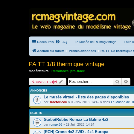
Raccourcis
FAQ
Le Musée de RCmagVintage
Faire 
Accueil du forum
Petites annonces
PA TT 1/8 thermique 
PA TT 1/8 thermique vintage
Modérateurs :
Retronews
,
pro-track
Recherc
Re
Nouveau sujet
ANNONCES
Le musée virtuel - liste des pages disponibles
par
Tractoricou
» 05 Nov 2018, 14:42 » dans
Le Musée de R
SUJETS
Garbo/Robbe Romax La Balme 4x2
par
romax66
» 29 Juin 2025, 14:24
[RCH] Crono 4x2 2WD - 4x4 Europa