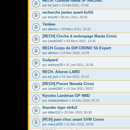
RECH. Culasse haute JP RACING
par
tof_bzh
» 15 Mai 2021, 17:59
recherche jantes avant bullit
par
tony36
» 05 Avr 2021, 20:25
Yankee
par
altenox
» 28 Mars 2021, 10:35
[RECH] Cloche d embrayage Manta Cross
par
Lionel1967
» 03 Mars 2021, 12:35
RECH Corps de Diff CRONO S6 Expert
par
altenox
» 13 Nov 2020, 14:29
Guépard
par
anthony29
» 31 Jan 2021, 16:36
RECH. Aileron LARO
par
tof_bzh
» 24 Jan 2021, 15:43
[RECH] Pieces Nevada Cross
par
Lionel1967
» 14 Jan 2021, 08:57
Kyosho Landmax GP 4WD
par
shadesinblack
» 24 Déc 2020, 02:10
thunder tiger eb4s2
par
didier012
» 29 Déc 2019, 00:35
[RCH] pare choc avant SVM Crono
par
masca555
» 11 Déc 2020, 18:05