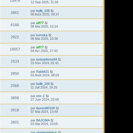
15976
12 Sep 2025, 11:26
par
bullit_109
2861
09 Août 2025, 09:37
par
alf77
6188
08 Mai 2025, 15:24
par
korreka
2922
08 Mai 2025, 10:36
par
alf77
16657
04 Avr 2025, 17:43
par
turboinferno94
2533
15 Nov 2024, 01:41
par
Rabbit31
2950
01 Août 2024, 08:03
par
bullit_109
2568
11 Juil 2024, 16:25
par
eric-Z
3668
27 Juin 2024, 23:09
par
laurent80100
2618
07 Mai 2024, 13:49
par
BAJOMA
2801
03 Mai 2024, 10:05
par
shadesinblack