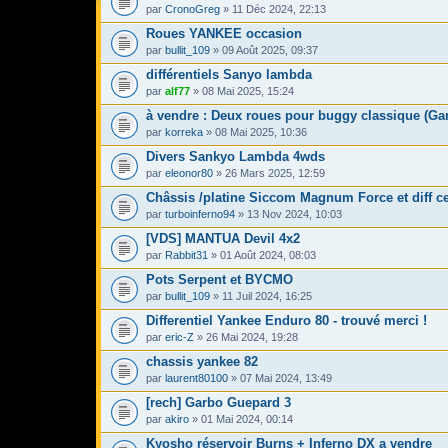
par
CronoGreg
» 11 Déc 2024, 22:13
Roues YANKEE occasion
par
bullit_109
» 09 Août 2025, 09:37
différentiels Sanyo lambda
par
alf77
» 08 Mai 2025, 15:24
à vendre : Deux roues pour buggy classique (Ga
par
korreka
» 08 Mai 2025, 10:36
Divers Sankyo Lambda 4wds
par
eleonor80
» 26 Mars 2025, 12:59
Châssis /platine Siccom Magnum Force et diff ce
par
turboinferno94
» 13 Nov 2024, 10:03
[VDS] MANTUA Devil 4x2
par
Rabbit31
» 01 Août 2024, 08:03
Pots Serpent et BYCMO
par
bullit_109
» 11 Juil 2024, 16:25
Differentiel Yankee Enduro 80 - trouvé merci !
par
eric-Z
» 26 Mai 2024, 19:28
chassis yankee 82
par
laurent80100
» 07 Mai 2024, 13:49
[rech] Garbo Guepard 3
par
akiro
» 01 Mai 2024, 00:14
Kyosho réservoir Burns + Inferno DX a vendre