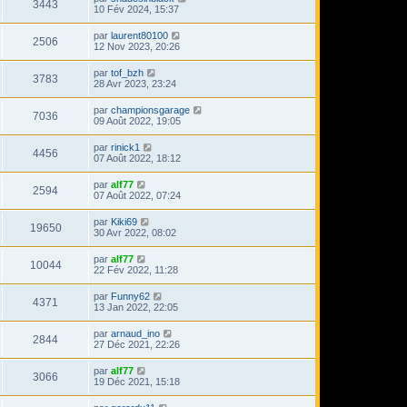
3443
10 Fév 2024, 15:37
par
laurent80100
2506
12 Nov 2023, 20:26
par
tof_bzh
3783
28 Avr 2023, 23:24
par
championsgarage
7036
09 Août 2022, 19:05
par
rinick1
4456
07 Août 2022, 18:12
par
alf77
2594
07 Août 2022, 07:24
par
Kiki69
19650
30 Avr 2022, 08:02
par
alf77
10044
22 Fév 2022, 11:28
par
Funny62
4371
13 Jan 2022, 22:05
par
arnaud_ino
2844
27 Déc 2021, 22:26
par
alf77
3066
19 Déc 2021, 15:18