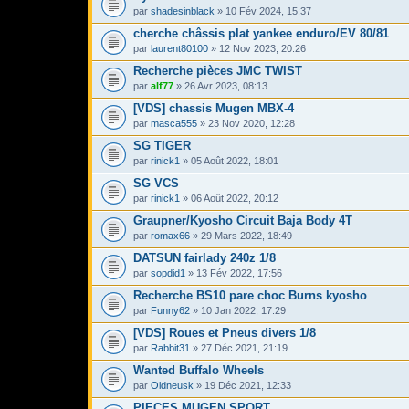
par
shadesinblack
» 10 Fév 2024, 15:37
cherche châssis plat yankee enduro/EV 80/81
par
laurent80100
» 12 Nov 2023, 20:26
Recherche pièces JMC TWIST
par
alf77
» 26 Avr 2023, 08:13
[VDS] chassis Mugen MBX-4
par
masca555
» 23 Nov 2020, 12:28
SG TIGER
par
rinick1
» 05 Août 2022, 18:01
SG VCS
par
rinick1
» 06 Août 2022, 20:12
Graupner/Kyosho Circuit Baja Body 4T
par
romax66
» 29 Mars 2022, 18:49
DATSUN fairlady 240z 1/8
par
sopdid1
» 13 Fév 2022, 17:56
Recherche BS10 pare choc Burns kyosho
par
Funny62
» 10 Jan 2022, 17:29
[VDS] Roues et Pneus divers 1/8
par
Rabbit31
» 27 Déc 2021, 21:19
Wanted Buffalo Wheels
par
Oldneusk
» 19 Déc 2021, 12:33
PIECES MUGEN SPORT