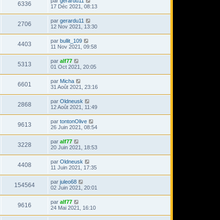
par
gerardu11
6336
17 Déc 2021, 08:13
par
gerardu11
2706
12 Nov 2021, 13:30
par
bullit_109
4403
11 Nov 2021, 09:58
par
alf77
5313
01 Oct 2021, 20:05
par
Micha
6601
31 Août 2021, 23:16
par
Oldneusk
2868
12 Août 2021, 11:49
par
tontonOlive
9613
26 Juin 2021, 08:54
par
alf77
3228
20 Juin 2021, 18:53
par
Oldneusk
4408
11 Juin 2021, 17:35
par
juleo68
154564
02 Juin 2021, 20:01
par
alf77
9616
24 Mai 2021, 16:10