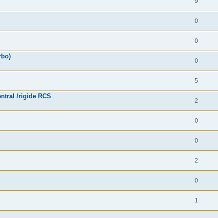
9
0
0
rbo)
0
5
ntral /rigide RCS
2
0
0
2
0
1