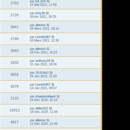
par
tof_bzh
2703
15 Mai 2021, 17:59
par
tony36
2729
05 Avr 2021, 20:25
par
altenox
3841
28 Mars 2021, 18:14
par
Lionel1967
2799
03 Mars 2021, 12:35
par
altenox
3693
28 Fév 2021, 16:23
par
anthony29
2930
31 Jan 2021, 16:36
par
JUJU4x2
3859
26 Jan 2021, 21:55
par
Lionel1967
2679
14 Jan 2021, 08:57
par
shadesinblack
3110
24 Déc 2020, 02:10
par
didier012
16913
18 Déc 2020, 13:38
par
altenox
4617
12 Déc 2020, 22:49