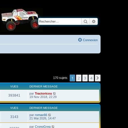
Rechercher
Recherche avancé
Connexion
1
2
3
4
Suivant
170 sujets
VUES
DERNIER MESSAGE
par
Tractoricou
393841
19 Nov 2018, 22:29
VUES
DERNIER MESSAGE
par
romax66
3143
21 Mai 2026, 14:47
par
CronoGreg