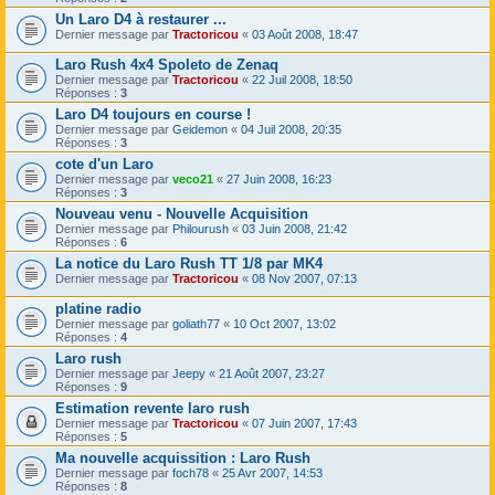
Un Laro D4 à restaurer ...
Dernier message par
Tractoricou
«
03 Août 2008, 18:47
Laro Rush 4x4 Spoleto de Zenaq
Dernier message par
Tractoricou
«
22 Juil 2008, 18:50
Réponses :
3
Laro D4 toujours en course !
Dernier message par
Geidemon
«
04 Juil 2008, 20:35
Réponses :
3
cote d'un Laro
Dernier message par
veco21
«
27 Juin 2008, 16:23
Réponses :
3
Nouveau venu - Nouvelle Acquisition
Dernier message par
Philourush
«
03 Juin 2008, 21:42
Réponses :
6
La notice du Laro Rush TT 1/8 par MK4
Dernier message par
Tractoricou
«
08 Nov 2007, 07:13
platine radio
Dernier message par
goliath77
«
10 Oct 2007, 13:02
Réponses :
4
Laro rush
Dernier message par
Jeepy
«
21 Août 2007, 23:27
Réponses :
9
Estimation revente laro rush
Dernier message par
Tractoricou
«
07 Juin 2007, 17:43
Réponses :
5
Ma nouvelle acquissition : Laro Rush
Dernier message par
foch78
«
25 Avr 2007, 14:53
Réponses :
8