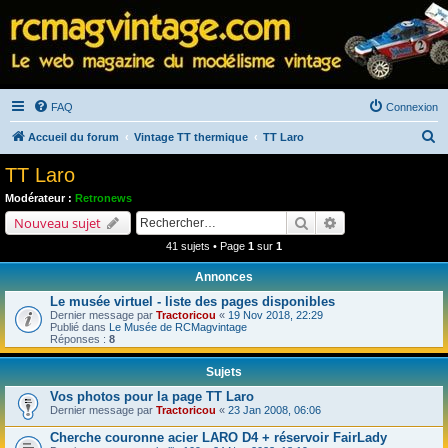
FAQ
Connexion
R
Accueil du forum
Vintage TT thermique
TT Laro
e
TT Laro
c
Modérateur :
Retronews
h
Rechercher
Recherche avancé
Nouveau sujet
e
41 sujets • Page
1
sur
1
r
Annonces
c
Le musée virtuel - liste des pages disponibles
h
Dernier message par
Tractoricou
«
19 Nov 2018, 22:29
Publié dans
Le Musée de RCMagvintage
e
Réponses :
8
r
Sujets
Vos photos pour la page TT Laro
Dernier message par
Tractoricou
«
23 Jan 2008, 06:06
Cherche couronne acier LARO D4 + réservoir FairLady