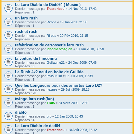
Le Laro Diablo de Dédé64 ( Musée )
Dernier message par
Tractoricou
«
14 Nov 2013, 17:42
Réponses :
1
un laro rush
Dernier message par
Riroba
«
19 Jan 2011, 21:35
Réponses :
1
rush et rush
Dernier message par
Riroba
«
20 Fév 2010, 21:15
Réponses :
2
refabrication de carrosserie laro rush
Dernier message par
lehornetvosgien
«
10 Jan 2010, 08:58
Réponses :
4
la voiture de l inconnu
Dernier message par
Guillaume21
«
24 Déc 2009, 07:48
Réponses :
8
Le Rush 4x2 neuf en boite de Guillda
Dernier message par
Philourush
«
02 Juil 2009, 12:39
Réponses :
5
Quelles Longueurs pour des amortos Laro D2?
Dernier message par
neznez
«
29 Juin 2009, 18:18
Réponses :
20
twingo laro rush(fun)
Dernier message par
TR85
«
24 Mars 2009, 12:30
Réponses :
3
diablo
Dernier message par
prp
«
12 Jan 2009, 10:43
Réponses :
4
Le Laro Diablo de ded64
Dernier message par
Tractoricou
«
10 Août 2008, 13:12
Réponses :
2