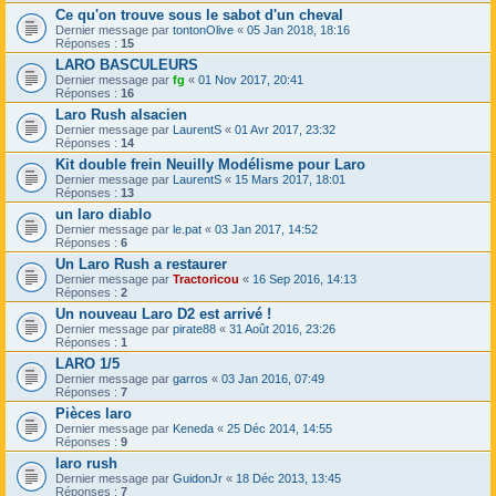
Ce qu'on trouve sous le sabot d'un cheval
Dernier message par
tontonOlive
«
05 Jan 2018, 18:16
Réponses :
15
LARO BASCULEURS
Dernier message par
fg
«
01 Nov 2017, 20:41
Réponses :
16
Laro Rush alsacien
Dernier message par
LaurentS
«
01 Avr 2017, 23:32
Réponses :
14
Kit double frein Neuilly Modélisme pour Laro
Dernier message par
LaurentS
«
15 Mars 2017, 18:01
Réponses :
13
un laro diablo
Dernier message par
le.pat
«
03 Jan 2017, 14:52
Réponses :
6
Un Laro Rush a restaurer
Dernier message par
Tractoricou
«
16 Sep 2016, 14:13
Réponses :
2
Un nouveau Laro D2 est arrivé !
Dernier message par
pirate88
«
31 Août 2016, 23:26
Réponses :
1
LARO 1/5
Dernier message par
garros
«
03 Jan 2016, 07:49
Réponses :
7
Pièces laro
Dernier message par
Keneda
«
25 Déc 2014, 14:55
Réponses :
9
laro rush
Dernier message par
GuidonJr
«
18 Déc 2013, 13:45
Réponses :
7