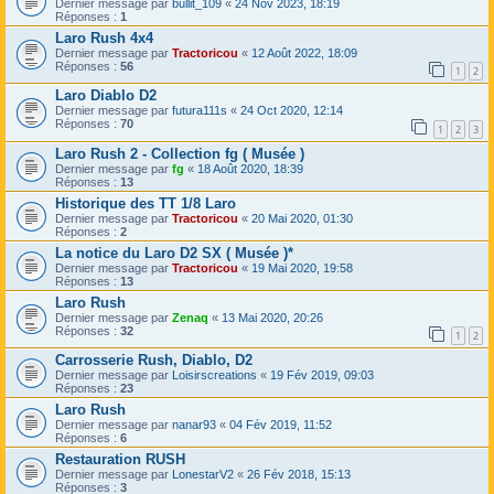
Dernier message par
bullit_109
«
24 Nov 2023, 18:19
Réponses :
1
Laro Rush 4x4
Dernier message par
Tractoricou
«
12 Août 2022, 18:09
Réponses :
56
1
2
Laro Diablo D2
Dernier message par
futura111s
«
24 Oct 2020, 12:14
Réponses :
70
1
2
3
Laro Rush 2 - Collection fg ( Musée )
Dernier message par
fg
«
18 Août 2020, 18:39
Réponses :
13
Historique des TT 1/8 Laro
Dernier message par
Tractoricou
«
20 Mai 2020, 01:30
Réponses :
2
La notice du Laro D2 SX ( Musée )*
Dernier message par
Tractoricou
«
19 Mai 2020, 19:58
Réponses :
13
Laro Rush
Dernier message par
Zenaq
«
13 Mai 2020, 20:26
Réponses :
32
1
2
Carrosserie Rush, Diablo, D2
Dernier message par
Loisirscreations
«
19 Fév 2019, 09:03
Réponses :
23
Laro Rush
Dernier message par
nanar93
«
04 Fév 2019, 11:52
Réponses :
6
Restauration RUSH
Dernier message par
LonestarV2
«
26 Fév 2018, 15:13
Réponses :
3