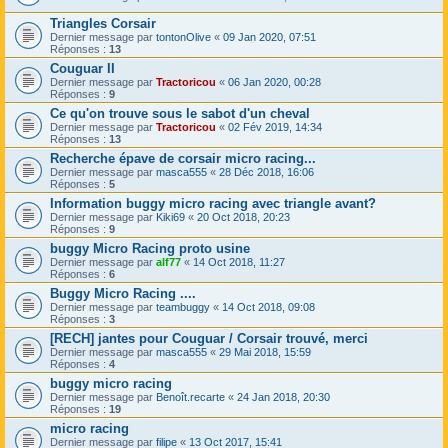
Triangles Corsair
Dernier message par
tontonOlive
«
09 Jan 2020, 07:51
Réponses :
13
Couguar II
Dernier message par
Tractoricou
«
06 Jan 2020, 00:28
Réponses :
9
Ce qu'on trouve sous le sabot d'un cheval
Dernier message par
Tractoricou
«
02 Fév 2019, 14:34
Réponses :
13
Recherche épave de corsair micro racing...
Dernier message par
masca555
«
28 Déc 2018, 16:06
Réponses :
5
Information buggy micro racing avec triangle avant?
Dernier message par
Kiki69
«
20 Oct 2018, 20:23
Réponses :
9
buggy Micro Racing proto usine
Dernier message par
alf77
«
14 Oct 2018, 11:27
Réponses :
6
Buggy Micro Racing ....
Dernier message par
teambuggy
«
14 Oct 2018, 09:08
Réponses :
3
[RECH] jantes pour Couguar / Corsair trouvé, merci
Dernier message par
masca555
«
29 Mai 2018, 15:59
Réponses :
4
buggy micro racing
Dernier message par
Benoît.recarte
«
24 Jan 2018, 20:30
Réponses :
19
micro racing
Dernier message par
filipe
«
13 Oct 2017, 15:41