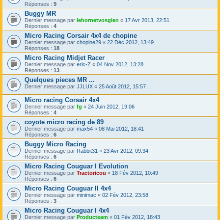
Réponses :
9
Buggy MR
Dernier message par
lehornetvosgien
«
17 Avr 2013, 22:51
Réponses :
4
Micro Racing Corsair 4x4 de chopine
Dernier message par
chopine29
«
22 Déc 2012, 13:49
Réponses :
18
Micro Racing Midjet Racer
Dernier message par
eric-Z
«
04 Nov 2012, 13:28
Réponses :
13
Quelques pieces MR ...
Dernier message par
JJLUX
«
25 Août 2012, 15:57
Micro racing Corsair 4x4
Dernier message par
fg
«
24 Juin 2012, 19:06
Réponses :
4
coyote micro racing de 89
Dernier message par
max54
«
08 Mai 2012, 18:41
Réponses :
6
Buggy Micro Racing
Dernier message par
Rabbit31
«
23 Avr 2012, 09:34
Réponses :
6
Micro Racing Couguar I Evolution
Dernier message par
Tractoricou
«
18 Fév 2012, 10:49
Réponses :
6
Micro Racing Couguar II 4x4
Dernier message par
minimac
«
02 Fév 2012, 23:58
Réponses :
3
Micro Racing Couguar I 4x4
Dernier message par
Producteam
«
01 Fév 2012, 18:43