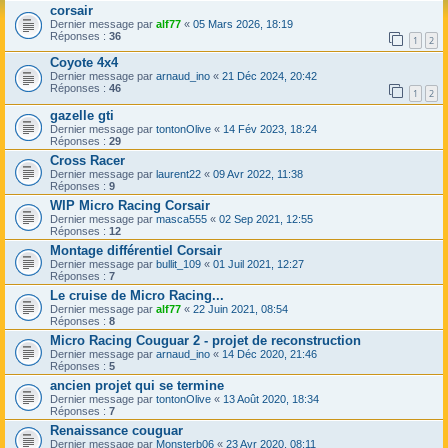
corsair
Dernier message par
alf77
«
05 Mars 2026, 18:19
Réponses :
36
1
2
Coyote 4x4
Dernier message par
arnaud_ino
«
21 Déc 2024, 20:42
Réponses :
46
1
2
gazelle gti
Dernier message par
tontonOlive
«
14 Fév 2023, 18:24
Réponses :
29
Cross Racer
Dernier message par
laurent22
«
09 Avr 2022, 11:38
Réponses :
9
WIP Micro Racing Corsair
Dernier message par
masca555
«
02 Sep 2021, 12:55
Réponses :
12
Montage différentiel Corsair
Dernier message par
bullit_109
«
01 Juil 2021, 12:27
Réponses :
7
Le cruise de Micro Racing...
Dernier message par
alf77
«
22 Juin 2021, 08:54
Réponses :
8
Micro Racing Couguar 2 - projet de reconstruction
Dernier message par
arnaud_ino
«
14 Déc 2020, 21:46
Réponses :
5
ancien projet qui se termine
Dernier message par
tontonOlive
«
13 Août 2020, 18:34
Réponses :
7
Renaissance couguar
Dernier message par
Monsterb06
«
23 Avr 2020, 08:11