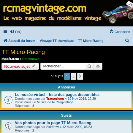
FAQ
Connexion
R
Accueil du forum
Vintage TT thermique
TT Micro Racing
e
TT Micro Racing
c
Modérateur :
Retronews
h
Rechercher
Recherche avancé
Nouveau sujet
e
1
2
Suivant
77 sujets
r
c
Annonces
h
Le musée virtuel - liste des pages disponibles
e
Dernier message par
Tractoricou
«
19 Nov 2018, 22:29
Publié dans
Le Musée de RCMagvintage
r
Réponses :
8
Sujets
Vos photos pour la page TT Micro Racing
Dernier message par
Skidfrow
«
12 Mars 2009, 06:53
Réponses :
2