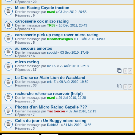
Réponses :
29
Micro Racing Coyote traction
Dernier message par
mani
«
03 Jan 2012, 20:55
Réponses :
6
carrosserie cox micro racing
Dernier message par
TR85
«
16 Déc 2011, 20:43
Réponses :
9
carrosserie pick up range rover micro racing
Dernier message par
lehornetvosgien
«
11 Déc 2011, 14:00
Réponses :
5
au secours amortos
Dernier message par
sopdid
«
03 Sep 2010, 17:49
Réponses :
6
micro racing
Dernier message par
mt965
«
22 Août 2010, 22:18
Réponses :
37
1
2
Le Cruise ex Alain Lion de Watchland
Dernier message par
eric-Z
«
09 Août 2010, 19:59
Réponses :
33
1
2
recherche reference reservoir (help!)
Dernier message par
mani
«
29 Juil 2010, 22:28
Réponses :
3
Photos d'un Micro Racing Gazelle ???
Dernier message par
Tractoricou
«
02 Juil 2010, 12:13
Réponses :
7
Colis du jour : Un Buggy micro racing
Dernier message par
Rabbit31
«
31 Mai 2010, 13:56
Réponses :
3