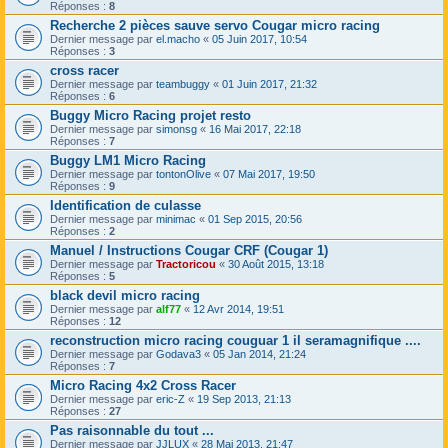
Réponses :
8
Recherche 2 pièces sauve servo Cougar micro racing
Dernier message par
el.macho
«
05 Juin 2017, 10:54
Réponses :
3
cross racer
Dernier message par
teambuggy
«
01 Juin 2017, 21:32
Réponses :
6
Buggy Micro Racing projet resto
Dernier message par
simonsg
«
16 Mai 2017, 22:18
Réponses :
7
Buggy LM1 Micro Racing
Dernier message par
tontonOlive
«
07 Mai 2017, 19:50
Réponses :
9
Identification de culasse
Dernier message par
minimac
«
01 Sep 2015, 20:56
Réponses :
2
Manuel / Instructions Cougar CRF (Cougar 1)
Dernier message par
Tractoricou
«
30 Août 2015, 13:18
Réponses :
5
black devil micro racing
Dernier message par
alf77
«
12 Avr 2014, 19:51
Réponses :
12
reconstruction micro racing couguar 1 il seramagnifique ....
Dernier message par
Godava3
«
05 Jan 2014, 21:24
Réponses :
7
Micro Racing 4x2 Cross Racer
Dernier message par
eric-Z
«
19 Sep 2013, 21:13
Réponses :
27
Pas raisonnable du tout ...
Dernier message par
JJLUX
«
28 Mai 2013, 21:47