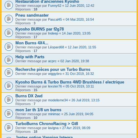
Restauration d'anciennes Kyosho
Dernier message par
Funny62
«
12 Juin 2020, 12:42
Réponses :
18
Pneu sandmaster
Dernier message par
Pascal45
«
04 Mai 2020, 16:54
Réponses :
3
Kyosho BURNS par f2g78
Dernier message par
Indeep
«
14 Jan 2020, 13:05
Réponses :
17
Mon Burns 4X4...
Dernier message par
Léopard68
«
12 Jan 2020, 11:55
Réponses :
17
Help with Parts
Dernier message par
acprc
«
02 Jan 2020, 19:38
Recherche pièces pour un Turbo Burns
Dernier message par
wiggybro
«
31 Oct 2019, 16:32
Kyosho Burns & Turbo Burns 4WD Brushless / electrique
Dernier message par
lexster76
«
05 Oct 2019, 10:11
Réponses :
15
Burns DX 2wd
Dernier message par
modelisme34
«
26 Juil 2019, 13:15
Réponses :
7
mon 1er th 1/8 un burns
Dernier message par
minimac
«
25 Juin 2019, 04:05
Réponses :
10
TurboBurns ChronoRacing > Gt8
Dernier message par
lavigna
«
27 Avr 2019, 06:09
Réponses :
18
Jantes option Vanning Integra