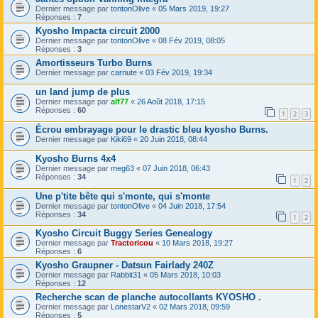
Dernier message par
tontonOlive
«
05 Mars 2019, 19:27
Réponses :
7
Kyosho Impacta circuit 2000
Dernier message par
tontonOlive
«
08 Fév 2019, 08:05
Réponses :
3
Amortisseurs Turbo Burns
Dernier message par
carnute
«
03 Fév 2019, 19:34
un land jump de plus
Dernier message par
alf77
«
26 Août 2018, 17:15
Réponses :
60
1
2
3
Écrou embrayage pour le drastic bleu kyosho Burns.
Dernier message par
Kiki69
«
20 Juin 2018, 08:44
Kyosho Burns 4x4
Dernier message par
meg63
«
07 Juin 2018, 06:43
Réponses :
34
1
2
Une p'tite bête qui s'monte, qui s'monte
Dernier message par
tontonOlive
«
04 Juin 2018, 17:54
Réponses :
34
1
2
Kyosho Circuit Buggy Series Genealogy
Dernier message par
Tractoricou
«
10 Mars 2018, 19:27
Réponses :
6
Kyosho Graupner - Datsun Fairlady 240Z
Dernier message par
Rabbit31
«
05 Mars 2018, 10:03
Réponses :
12
Recherche scan de planche autocollants KYOSHO .
Dernier message par
LonestarV2
«
02 Mars 2018, 09:59
Réponses :
5