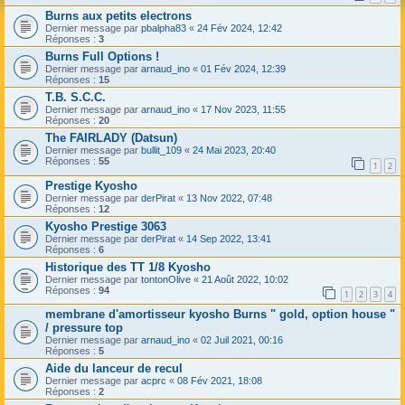
Burns aux petits electrons
Dernier message par
pbalpha83
«
24 Fév 2024, 12:42
Réponses :
3
Burns Full Options !
Dernier message par
arnaud_ino
«
01 Fév 2024, 12:39
Réponses :
15
T.B. S.C.C.
Dernier message par
arnaud_ino
«
17 Nov 2023, 11:55
Réponses :
20
The FAIRLADY (Datsun)
Dernier message par
bullit_109
«
24 Mai 2023, 20:40
Réponses :
55
1
2
Prestige Kyosho
Dernier message par
derPirat
«
13 Nov 2022, 07:48
Réponses :
12
Kyosho Prestige 3063
Dernier message par
derPirat
«
14 Sep 2022, 13:41
Réponses :
6
Historique des TT 1/8 Kyosho
Dernier message par
tontonOlive
«
21 Août 2022, 10:02
Réponses :
94
1
2
3
4
membrane d'amortisseur kyosho Burns " gold, option house "
/ pressure top
Dernier message par
arnaud_ino
«
02 Juil 2021, 00:16
Réponses :
5
Aide du lanceur de recul
Dernier message par
acprc
«
08 Fév 2021, 18:08
Réponses :
2