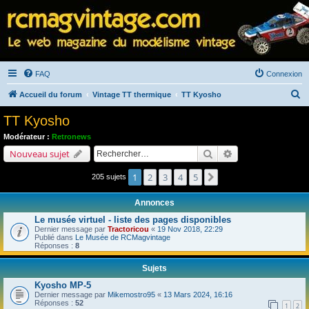
FAQ
Connexion
R
Accueil du forum
Vintage TT thermique
TT Kyosho
e
TT Kyosho
c
Modérateur :
Retronews
h
Rechercher
Recherche avancé
Nouveau sujet
e
1
2
3
4
5
Suivant
205 sujets
r
c
Annonces
h
Le musée virtuel - liste des pages disponibles
e
Dernier message par
Tractoricou
«
19 Nov 2018, 22:29
Publié dans
Le Musée de RCMagvintage
r
Réponses :
8
Sujets
Kyosho MP-5
Dernier message par
Mikemostro95
«
13 Mars 2024, 16:16
Réponses :
52
1
2