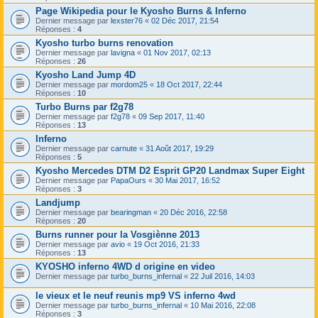
Page Wikipedia pour le Kyosho Burns & Inferno
Dernier message par
lexster76
«
02 Déc 2017, 21:54
Réponses :
4
Kyosho turbo burns renovation
Dernier message par
lavigna
«
01 Nov 2017, 02:13
Réponses :
26
Kyosho Land Jump 4D
Dernier message par
mordom25
«
18 Oct 2017, 22:44
Réponses :
10
Turbo Burns par f2g78
Dernier message par
f2g78
«
09 Sep 2017, 11:40
Réponses :
13
Inferno
Dernier message par
carnute
«
31 Août 2017, 19:29
Réponses :
5
Kyosho Mercedes DTM D2 Esprit GP20 Landmax Super Eight
Dernier message par
PapaOurs
«
30 Mai 2017, 16:52
Réponses :
3
Landjump
Dernier message par
bearingman
«
20 Déc 2016, 22:58
Réponses :
20
Burns runner pour la Vosgiènne 2013
Dernier message par
avio
«
19 Oct 2016, 21:33
Réponses :
13
KYOSHO inferno 4WD d origine en video
Dernier message par
turbo_burns_infernal
«
22 Juil 2016, 14:03
le vieux et le neuf reunis mp9 VS inferno 4wd
Dernier message par
turbo_burns_infernal
«
10 Mai 2016, 22:08
Réponses :
3