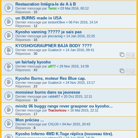
Restauration Intégra-le de A à B
Dernier message par
Twist
«
03 Mai 2016, 00:12
Réponses :
10
un BURNS made in USA
Dernier message par
tontonOlive
«
06 Fév 2016, 14:14
Réponses :
12
Kyosho vanning ????? je sais pas
Dernier message par
jmcracing
«
14 Jan 2016, 22:25
Réponses :
16
KYOSHO/GRAUPNER BAJA BODY ????
Dernier message par
GuidonJr
«
14 Jan 2016, 09:41
Réponses :
30
1
2
un fairlady kyosho
Dernier message par
alf77
«
29 Nov 2015, 14:39
Réponses :
43
1
2
Kyosho Burns, moteur Rex Blue cap.
Dernier message par
GuidonJr
«
24 Nov 2015, 13:17
Réponses :
23
monsieur burns dans sa jeunesse
Dernier message par
rabbit87
«
20 Oct 2015, 12:11
Réponses :
16
minitz 06 buggy range rover graupner ou kyosho...
Dernier message par
Tractoricou
«
16 Mai 2015, 22:11
Réponses :
17
Mon précieu ...
Dernier message par
CNJJ0
«
04 Avr 2015, 20:43
Réponses :
8
Kyosho Inferno 4WD K.Toge réplica (nouveau titre).
Dernier message par
stinger77
«
10 Jan 2015, 18:29